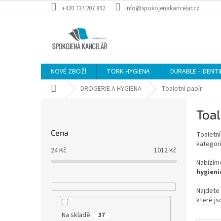
Přejít
+420 737 207 892
info@spokojenakancelar.cz
na
obsah
NOVÉ ZBOŽÍ
TORK HYGIENA
DURABLE - IDENT
Domů
DROGERIE A HYGIENA
Toaletní papír
P
Toal
o
s
Cena
Toaletní
t
kategori
r
24
Kč
1012
Kč
a
Nabízí
n
hygieni
n
í
Najdete
které js
p
a
Na skladě
37