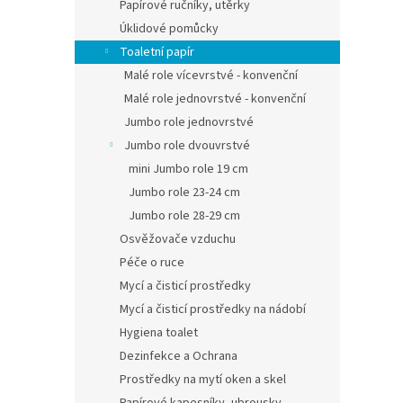
Papírové ručníky, utěrky
Gigan
nabízí
Úklidové pomůcky
pevnos
Toaletní papír
pro fr
Malé role vícevrstvé - konvenční
Akce
Malé role jednovrstvé - konvenční
Jumbo role jednovrstvé
Jumbo role dvouvrstvé
mini Jumbo role 19 cm
Jumbo role 23-24 cm
Jumbo role 28-29 cm
Osvěžovače vzduchu
Péče o ruce
Harm
Mycí a čisticí prostředky
toale
2vrst
Mycí a čisticí prostředky na nádobí
Hygiena toalet
Dezinfekce a Ochrana
326,4
395
Prostředky na mytí oken a skel
Papírové kapesníky, ubrousky