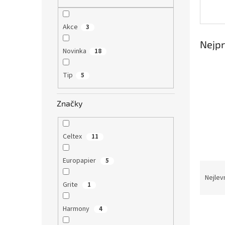
n
e
l
Akce
3
Nejpr
Novinka
18
Tip
5
Značky
Celtex
11
Europapier
5
Ř
a
Nejlev
Grite
1
z
e
V
Harmony
n
4
ý
í