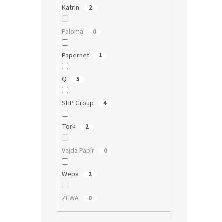
p
p
Katrin
2
i
r
s
o
Paloma
0
p
d
r
u
Papernet
1
o
k
d
t
Q
5
u
ů
Harm
k
2vrst
SHP Group
4
t
ů
Tork
2
19,83 
Vajda Papír
0
24 
Dvouvr
Wepa
2
Maxim
nabízí
ZEWA
0
návin 
řešení