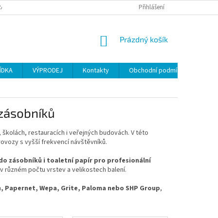
ANY OSOBNÍCH ÚDAJŮ
Přihlášení
NÁKUPNÍ
Prázdný košík
KOŠÍK
ÍDKA
VÝPRODEJ
Kontakty
Obchodní podmínky
 zásobníků
 školách, restauracích i veřejných budovách. V této
provozy s vyšší frekvencí návštěvníků.
do zásobníků i toaletní papír pro profesionální
, v různém počtu vrstev a velikostech balení.
in, Papernet, Wepa, Grite, Paloma nebo SHP Group
,