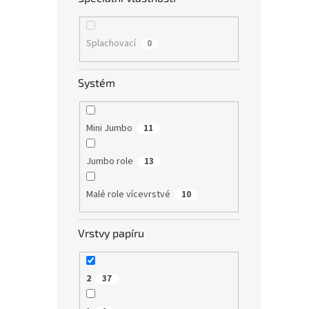
zajišťu
Splachovací
0
Systém
Mini Jumbo
11
Celte
Jumbo role
13
celul
4 rol
Malé role vícevrstvé
10
67,77 
Vrstvy papíru
82 
Dvouvr
2
37
1012S 
konven