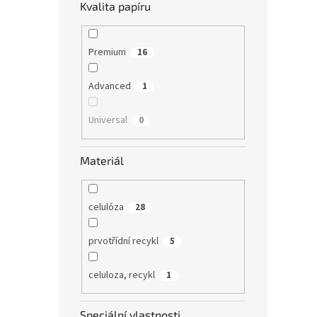
Novi
Kvalita papíru
Premium
16
Advanced
1
Universal
0
Toale
Materiál
bílý 
celulóza
28
28,10 
34 
prvotřídní recykl
5
Dvouvr
celuloza, recykl
1
bílého
ekono
velkok
Speciální vlastnosti