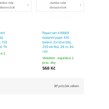
umbo role
Jumbo role
ednovrstvé
dvouvrstvé
etní
Papernet 416669
lá
toaletní papír XXL
, 150
balení, 2vrstvý bílý,
lí, T4
250 útržků, 28 m, 64
rolí
ce 2
Skladem - expedice 2
prac. dny
568 Kč
37
položek celkem