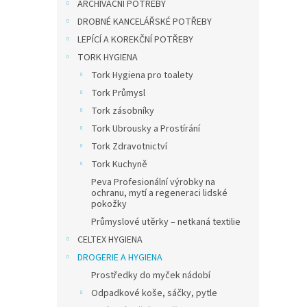
ARCHIVAČNÍ POTŘEBY
určen
role.
DROBNÉ KANCELÁŘSKÉ POTŘEBY
a ceno
LEPÍCÍ A KOREKČNÍ POTŘEBY
Novi
TORK HYGIENA
Tork Hygiena pro toalety
Tork Průmysl
Tork zásobníky
Tork Ubrousky a Prostírání
Tork Zdravotnictví
Tork Kuchyně
Peva Profesionální výrobky na
Katr
ochranu, mytí a regeneraci lidské
toale
pokožky
2vrst
Průmyslové utěrky – netkaná textilie
CELTEX HYGIENA
DROGERIE A HYGIENA
279,3
338
Prostředky do myček nádobí
Odpadkové koše, sáčky, pytle
Dvouvr