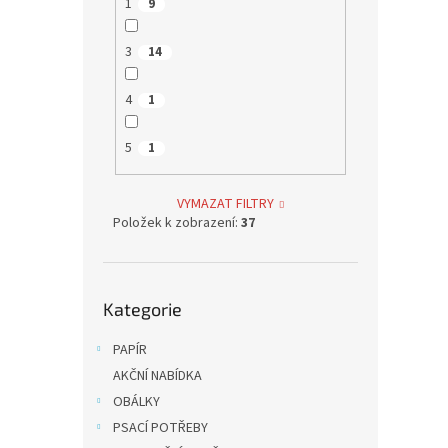
1
9
frekve
komfor
3
14
4
1
5
1
VYMAZAT FILTRY
Položek k zobrazení:
37
Harmo
2vrst
Přeskočit
balen
Kategorie
kategorie
PAPÍR
81,82 
99 
AKČNÍ NABÍDKA
OBÁLKY
Toalet
PSACÍ POTŘEBY
dvouvr