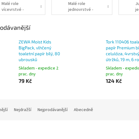
Malé role
Malé role
J
vícevrstvé -
jednovrstvé -
j
konvenční
konvenční
odávanější
ZEWA Moist Kids
Tork 110406 toal
BigPack, vlhčený
papír Premium bí
toaletní papír bílý, 80
celulóza, 4vrstvý
ubrousků
útržků, 19 m, 6 ro
Skladem - expedice 2
Skladem - expedi
prac. dny
prac. dny
79 Kč
124 Kč
nější
Nejdražší
Nejprodávanější
Abecedně