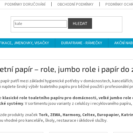
PODMÍNKY DORUČOVÁNÍ
OBCHODNÍ PODMÍNKY
PODMÍNKY OCHR
HLEDAT
IFIKACE, JMENOVKY, VISAČKY
DURAFRAME - RÁMEČKY
AKČNÍ NAB
etní papír – role, jumbo role i papír do
 papír patří mezi základní hygienické potřeby v domácnostech, kancelářích,
i najdete široký výběr toaletního papíru pro běžné použití i profesionální 
me
klasické role toaletního papíru pro domácnosti, velké jumbo role 
cké systémy
. V sortimentu jsou varianty z celulózy i recyklovaného papíru
 zde produkty značek
Tork, ZEWA, Harmony, Celtex, Europapier, Katr
ou vhodné pro kanceláře, školy, restaurace i úklidové služby.