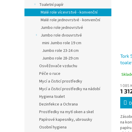
Toaletní papír
Malé role vícevrstvé - konvenční
Malé role jednovrstvé - konvenční
Jumbo role jednovrstvé
Jumbo role dvouvrstvé
mini Jumbo role 19 cm
Jumbo role 23-24 cm
Tork 
Jumbo role 28-29 cm
toale
Osvěžovače vzduchu
konve
Péče o ruce
Sklad
Mycí a čisticí prostředky
1 085 
Mycí a čisticí prostředky na nádobí
1 31
Hygiena toalet
D
Dezinfekce a Ochrana
Prostředky na mytí oken a skel
Zásobn
Papírové kapesníky, ubrousky
na kon
Osobní hygiena
papíru