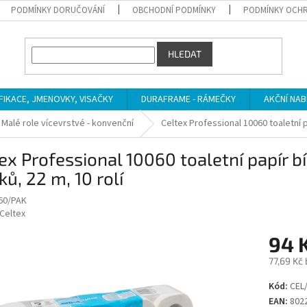
PODMÍNKY DORUČOVÁNÍ
OBCHODNÍ PODMÍNKY
PODMÍNKY OCHR
HLEDAT
IFIKACE, JMENOVKY, VISAČKY
DURAFRAME - RÁMEČKY
AKČNÍ NAB
Malé role vícevrstvé - konvenční
Celtex Professional 10060 toaletní pa
ex Professional 10060 toaletní papír bí
ků, 22 m, 10 rolí
60/PAK
Celtex
94 
77,69 Kč
Měrná
Kód:
CEL/
cena:
EAN:
802