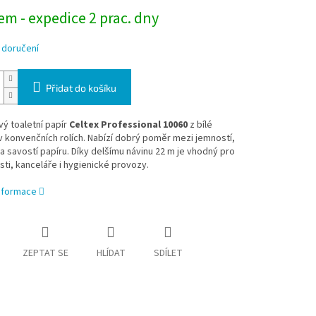
m - expedice 2 prac. dny
 doručení
Přidat do košíku
ý toaletní papír
Celtex Professional 10060
z bílé
v konvenčních rolích. Nabízí dobrý poměr mezi jemností,
a savostí papíru. Díky delšímu návinu 22 m je vhodný pro
i, kanceláře i hygienické provozy.
informace
ZEPTAT SE
HLÍDAT
SDÍLET