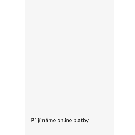
Vhodný pro domácnosti,
komfort při každodenní
v
kanceláře i hygienické
hygieně. Balení 8 roliček je
k
zázemí ve firmách.
ideální pro domácnosti i
p
reprezentativní prostory.
Přijímáme online platby