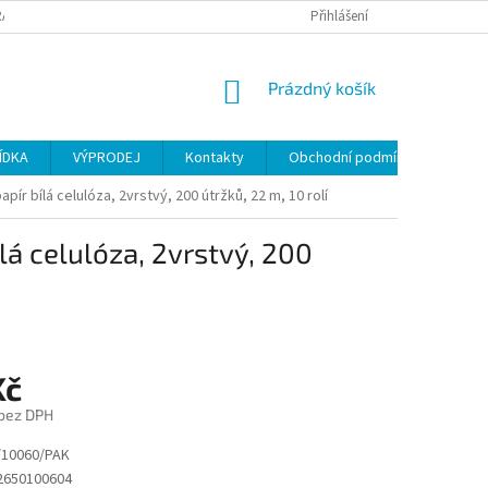
ANY OSOBNÍCH ÚDAJŮ
Přihlášení
NÁKUPNÍ
Prázdný košík
KOŠÍK
ÍDKA
VÝPRODEJ
Kontakty
Obchodní podmínky
pír bílá celulóza, 2vrstvý, 200 útržků, 22 m, 10 rolí
lá celulóza, 2vrstvý, 200
Kč
 bez DPH
10060/PAK
2650100604