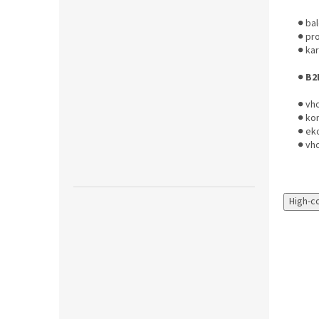
● bal
● pro
● kar
●
B2
● vh
● ko
● ek
● vh
High-c