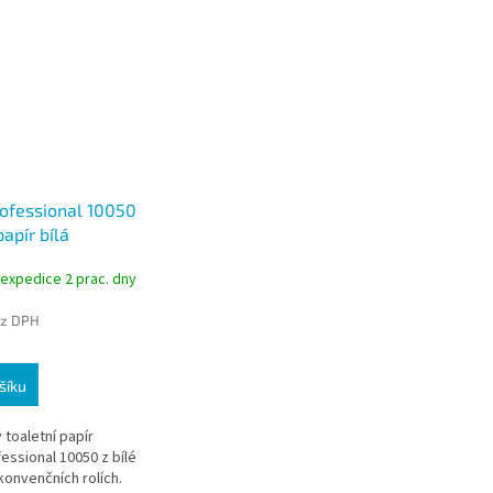
rofessional 10050
papír bílá
 2vrstvý, 160
 expedice 2 prac. dny
8 m, 10 rolí
ez DPH
šíku
toaletní papír
essional 10050 z bílé
konvenčních rolích.