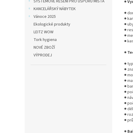
SYSTÉMOVÉ ŘEŠENÍ PRO ÚSPORU MÍSTA
●
Vy
KANCELÁŘSKÝ NÁBYTEK
● do
Vánoce 2025
● ka
Ekologické produkty
● uby
● re
LEITZ WOW
● me
Tork hygiena
● ke
NOVÉ ZBOŽÍ
●
Te
VÝPRODEJ
● typ
● zn
● mo
● mat
● bar
● po
● náv
● po
● dél
● roz
● pr
●
Ba