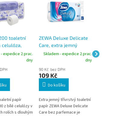
200 toaletní
ZEWA Deluxe Delicate
Harmony Premi
á celulóza,
Care, extra jemný
toaletní papír bíl
250 útržků, 30
toaletní papír, 3vrstvy,
celulóza, 2vrstvý
- expedice 2 prac.
Skladem - expedice 2 prac.
Skladem - expedic
150 útržků, 8 ks, 19 m
útržků, 19 m, 16 r
dny
dny
 DPH
90 Kč bez DPH
117 Kč bez DPH
109 Kč
142 Kč
šíku
Do košíku
Do košíku
oaletní papír
Extra jemný třívrstvý toaletní
Dvouvrstvý toaletní 
0 z bílé celulózy v
papír ZEWA Deluxe Delicate
Harmony Premium z 
h rolích s dlouhým
Care bez parfemace je
celulózy v konvenčn
 m. Nabízí vysokou
ideální volbou pro citlivou
rolích. Nabízí vysok
pevnost a dobrou
pokožku. Nabízí vysokou
při používání a dobr
íru. Vhodný pro
pevnost, spolehlivou
pevnost papíru. Pra