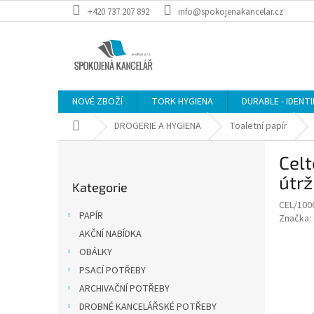
Přejít
+420 737 207 892
info@spokojenakancelar.cz
na
obsah
NOVÉ ZBOŽÍ
TORK HYGIENA
DURABLE - IDENT
Domů
DROGERIE A HYGIENA
Toaletní papír
P
Celt
o
Přeskočit
s
útrž
Kategorie
kategorie
t
CEL/100
r
PAPÍR
Značka:
a
AKČNÍ NABÍDKA
n
OBÁLKY
n
í
PSACÍ POTŘEBY
p
ARCHIVAČNÍ POTŘEBY
a
DROBNÉ KANCELÁŘSKÉ POTŘEBY