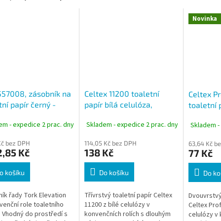
Novinka
557008, zásobník na
Celtex 11200 toaletní
Celtex P
tní papír černý -
papír bílá celulóza,
toaletní 
nční role, systém T4
3vrstvý, 250 útržků, 30 m,
celulóza,
em - expedice 2 prac. dny
Skladem - expedice 2 prac. dny
Skladem -
8 rolí
útržků, 1
Kč bez DPH
114,05 Kč bez DPH
63,64 Kč b
2,85 Kč
138 Kč
77 Kč
o košíku
Do košíku
Do ko
ík řady Tork Elevation
Třívrstvý toaletní papír Celtex
Dvouvrstvý 
venční role toaletního
11200 z bílé celulózy v
Celtex Prof
. Vhodný do prostředí s
konvenčních rolích s dlouhým
celulózy v 