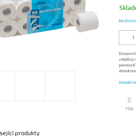
Sklade
Možnosti
Dvouvrstv
celulózy 
pevností 
domácnost
Detailní 
TISK
sející produkty