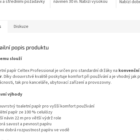
i a středními požadavky
návinen 30 m. Nabízí vysokou
Nabízí dob
acitu.
měkkost, pevnost a dobrou
pevnosti, j
savost papíru. Vhodný pro
pro každod
domácnosti,...
Vhodný pro.
s
Diskuze
ailní popis produktu
čemu slouží
etní papír Celtex Professional je určen pro standardní držáky na
konvenční
r
. Díky dvouvrstvé kvalitě poskytuje komfort při používání a je vhodný jak 
cnosti, tak pro kanceláře, ubytovací zařízení a provozovny.
avní výhody
ouvrstvý toaletní papír pro vyšší komfort používání
litní papír ze 100 % celulózy
ší návin 22 m pro větší výdrž role
brá savost a pevnost papíru
lmi dobrá rozpustnost papíru ve vodě