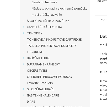
nízkým
Sanitární technika
na kap
Náplasti, obinadla a ochranné pomůcky
Prací prášky, aviváže
Popi
ŠKOLNÍ POTŘEBY A POMŮCKY
KANCELÁŘSKÁ TECHNIKA
TISKOPISY
Det
TONEROVÉ A INKOUSTOVÉ CARTRIDGE
●
K 
TABULE A PREZENTAČNÍ KOMPLETY
ERGONOMIE
Toal
BALÍCÍ MATERIÁL
papí
domá
DURAFRAME - RÁMEČKY
OBČERSTVENÍ
●
Hl
OCHRANNÉ PRACOVNÍ POMŮCKY
● dv
Favorite Products
● kva
STOLNÍ KALENDÁŘE
● del
● do
NÁSTĚNNÉ KALENDÁŘE
● ve
DIÁŘE