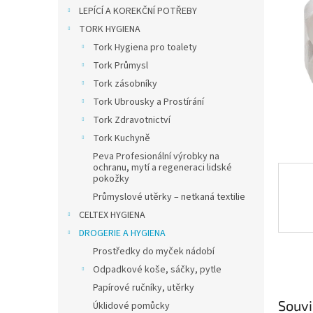
n
LEPÍCÍ A KOREKČNÍ POTŘEBY
e
TORK HYGIENA
l
Tork Hygiena pro toalety
Tork Průmysl
Tork zásobníky
Tork Ubrousky a Prostírání
Tork Zdravotnictví
Tork Kuchyně
Peva Profesionální výrobky na
ochranu, mytí a regeneraci lidské
pokožky
Průmyslové utěrky – netkaná textilie
CELTEX HYGIENA
DROGERIE A HYGIENA
Prostředky do myček nádobí
Odpadkové koše, sáčky, pytle
Papírové ručníky, utěrky
Souvi
Úklidové pomůcky