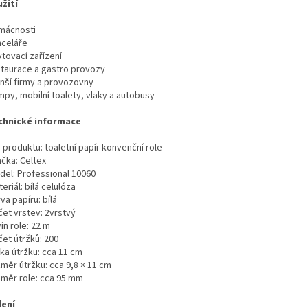
užití
mácnosti
nceláře
tovací zařízení
staurace a gastro provozy
nší firmy a provozovny
mpy, mobilní toalety, vlaky a autobusy
chnické informace
 produktu: toaletní papír konvenční role
ačka: Celtex
del: Professional 10060
eriál: bílá celulóza
va papíru: bílá
čet vrstev: 2vrstvý
in role: 22 m
čet útržků: 200
ka útržku: cca 11 cm
měr útržku: cca 9,8 × 11 cm
ůměr role: cca 95 mm
lení