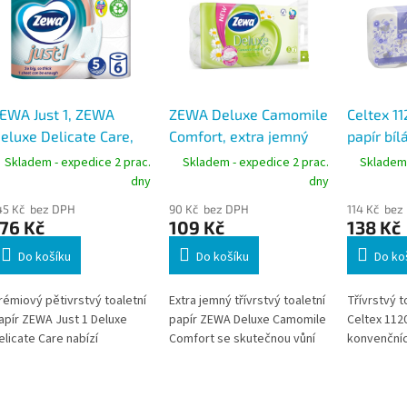
EWA Just 1, ZEWA
ZEWA Deluxe Camomile
Celtex 11
eluxe Delicate Care,
Comfort, extra jemný
papír bíl
xtra jemný toaletní
toaletní papír, 3vrstvy,
3vrstvý, 
Skladem - expedice 2 prac.
Skladem - expedice 2 prac.
Skladem 
apír, 5vrstvy, 70
150 útržků, 8 ks, 19 m
m, 8 rolí
dny
dny
tržků, 6 ks, 13 m
45 Kč bez DPH
90 Kč bez DPH
114 Kč bez
76 Kč
109 Kč
138 Kč
Do košíku
Do košíku
Do ko
rémiový pětivrstvý toaletní
Extra jemný třívrstvý toaletní
Třívrstvý t
apír ZEWA Just 1 Deluxe
papír ZEWA Deluxe Camomile
Celtex 1120
elicate Care nabízí
Comfort se skutečnou vůní
konvenčníc
aximální jemnost, pevnost
heřmánku nabízí vysoký
návinen 30
 hygienickou čistotu i pro
komfort, pevnost a
měkkost, 
ejnáročnější uživatele. Extra
spolehlivou hygienu při
savost pap