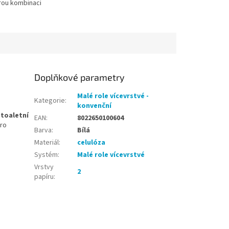
rou kombinaci
emnosti a savosti
enní hygienu.
..
Doplňkové parametry
Malé role vícevrstvé -
Kategorie
:
konvenční
 toaletní
EAN
:
8022650100604
pro
Barva
:
Bílá
Materiál
:
celulóza
Systém
:
Malé role vícevrstvé
Vrstvy
2
papíru
: