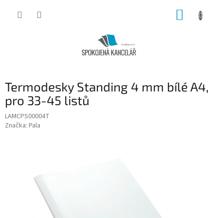
Přejít
NÁKUP
na
obsah
KOŠÍK
Termodesky Standing 4 mm bílé A4,
pro 33-45 listů
LAMCPS00004T
Značka:
Pala