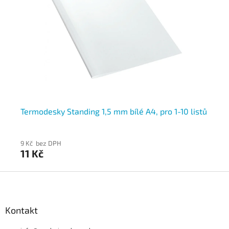
Termodesky Standing 1,5 mm bílé A4, pro 1-10 listů
Te
9 Kč bez DPH
9 K
11 Kč
11
Z
á
p
a
Kontakt
t