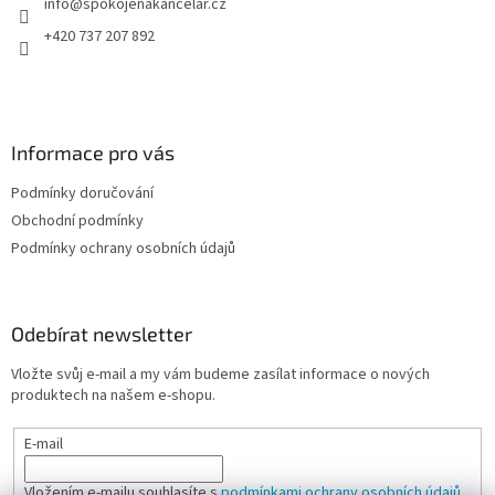
info
@
spokojenakancelar.cz
í
+420 737 207 892
Informace pro vás
Podmínky doručování
Obchodní podmínky
Podmínky ochrany osobních údajů
Odebírat newsletter
Vložte svůj e-mail a my vám budeme zasílat informace o nových
produktech na našem e-shopu.
E-mail
Vložením e-mailu souhlasíte s
podmínkami ochrany osobních údajů