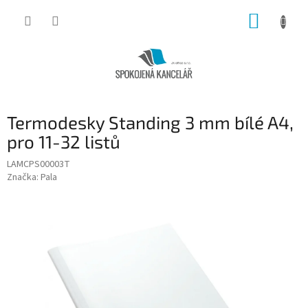
Přejít
NÁKUP
na
obsah
KOŠÍK
Termodesky Standing 3 mm bílé A4,
pro 11-32 listů
LAMCPS00003T
Značka:
Pala