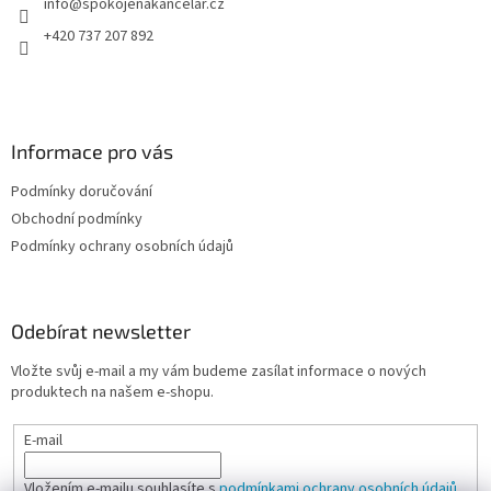
info
@
spokojenakancelar.cz
í
+420 737 207 892
Informace pro vás
Podmínky doručování
Obchodní podmínky
Podmínky ochrany osobních údajů
Odebírat newsletter
Vložte svůj e-mail a my vám budeme zasílat informace o nových
produktech na našem e-shopu.
E-mail
Vložením e-mailu souhlasíte s
podmínkami ochrany osobních údajů