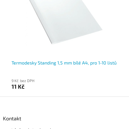
Termodesky Standing 1,5 mm bílé A4, pro 1-10 listů
Te
9 Kč bez DPH
11 
11 Kč
13
Z
á
p
a
Kontakt
t