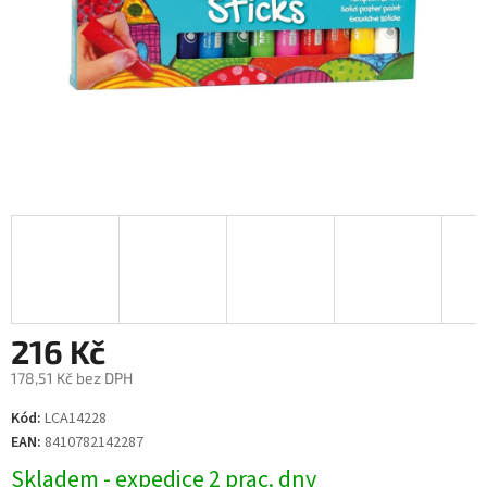
216 Kč
178,51 Kč bez DPH
Měrná
Kód:
LCA14228
cena:
EAN:
8410782142287
Skladem - expedice 2 prac. dny