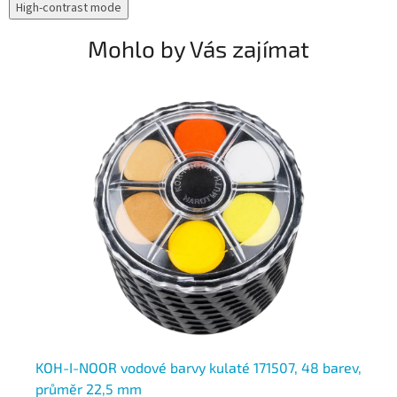
High-contrast mode
Mohlo by Vás zajímat
KOH-I-NOOR vodové barvy kulaté 171507, 48 barev,
KO
průměr 22,5 mm
17