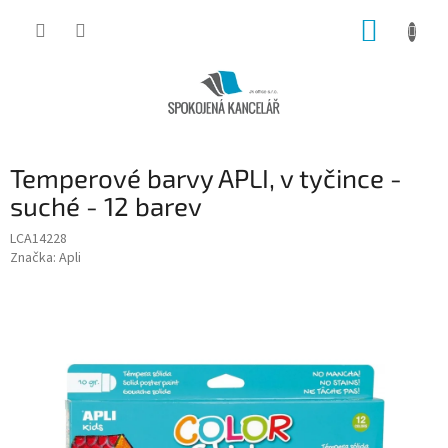
Přejít
NÁKUP
na
obsah
KOŠÍK
Temperové barvy APLI, v tyčince -
suché - 12 barev
LCA14228
Značka:
Apli