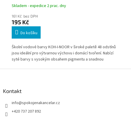
Skladem - expedice 2 prac. dny
Skl
161 Kč bez DPH
23
195 Kč
2
Do košíku
 12
Školní vodové barvy KOH-I-NOOR v široké paletě 48 odstínů
Bri
ma.
jsou ideální pro výtvarnou výchovu i domácí tvoření. Nabízí
ods
ní
syté barvy s vysokým obsahem pigmentu a snadnou
Nab
roztíratelnost pro akvarelové techniky. Praktické
a v
Z
vícepatrové balení umožňuje přehledné uspořádání a
pok
á
pohodlné použití.
p
a
Kontakt
t
info
@
spokojenakancelar.cz
í
+420 737 207 892