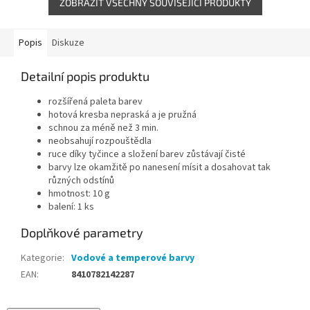
ZOBRAZIT VŠECHNY SOUVISEJÍCÍ PRODUKTY
Popis
Diskuze
Detailní popis produktu
rozšířená paleta barev
hotová kresba nepraská a je pružná
schnou za méně než 3 min.
neobsahují rozpouštědla
ruce díky tyčince a složení barev zůstávají čisté
barvy lze okamžitě po nanesení mísit a dosahovat tak
různých odstínů
hmotnost: 10 g
balení: 1 ks
Doplňkové parametry
Kategorie
:
Vodové a temperové barvy
EAN
:
8410782142287