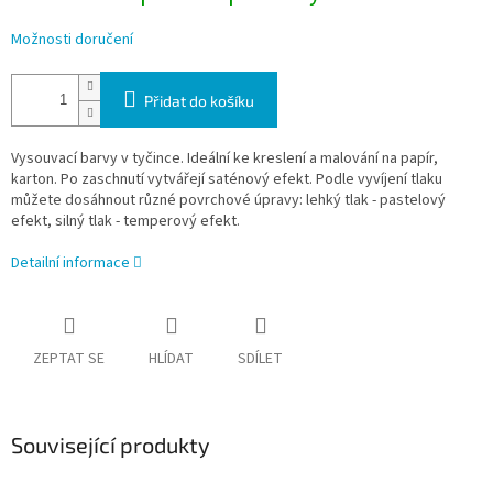
Možnosti doručení
Přidat do košíku
Vysouvací barvy v tyčince. Ideální ke kreslení a malování na papír,
karton. Po zaschnutí vytvářejí saténový efekt. Podle vyvíjení tlaku
můžete dosáhnout různé povrchové úpravy: lehký tlak - pastelový
efekt, silný tlak - temperový efekt.
Detailní informace
ZEPTAT SE
HLÍDAT
SDÍLET
Související produkty