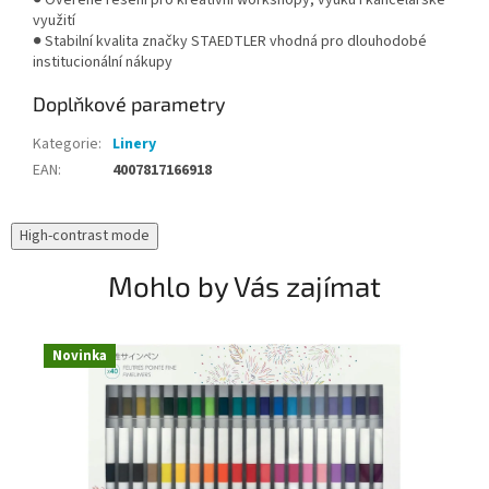
využití
● Stabilní kvalita značky STAEDTLER vhodná pro dlouhodobé
institucionální nákupy
Doplňkové parametry
Kategorie
:
Linery
EAN
:
4007817166918
High-contrast mode
Mohlo by Vás zajímat
Novinka