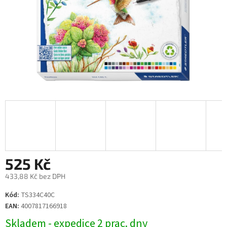
525 Kč
433,88 Kč bez DPH
Měrná
Kód:
TS334C40C
cena:
EAN:
4007817166918
Skladem - expedice 2 prac. dny