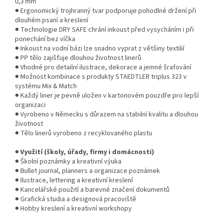
0,3 mm
● Ergonomický trojhranný tvar podporuje pohodlné držení při
dlouhém psaní a kreslení
● Technologie DRY SAFE chrání inkoust před vysycháním i při
ponechání bez víčka
● Inkoust na vodní bázi lze snadno vyprat z většiny textilií
● PP tělo zajišťuje dlouhou životnost linerů
● Vhodné pro detailní ilustrace, dekorace a jemné šrafování
● Možnost kombinace s produkty STAEDTLER triplus 323 v
systému Mix & Match
● Každý liner je pevně uložen v kartonovém pouzdře pro lepší
organizaci
● Vyrobeno v Německu s důrazem na stabilní kvalitu a dlouhou
životnost
● Tělo linerů vyrobeno z recyklovaného plastu
●
Využití (školy, úřady, firmy i domácnosti)
● Školní poznámky a kreativní výuka
● Bullet journal, planners a organizace poznámek
● Ilustrace, lettering a kreativní kreslení
● Kancelářské použití a barevné značení dokumentů
● Grafická studia a designová pracoviště
● Hobby kreslení a kreativní workshopy