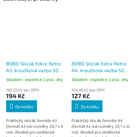
BOBO Skicák Edice Retro
BOBO Skicák Edice Retro
A3, kroužková vazba 50
A4, kroužková vazba 50
listů
listů
Skladem - expedice 2 prac. dny
Skladem - expedice 2 prac. dny
160,33 Kč bez DPH
104,96 Kč bez DPH
194 Kč
127 Kč
Do košíku
Do košíku
Praktický skicák formátu A3
Praktický skicák formátu A4
(formát A3 má rozměry 29,7 x 4
(formát A1 má rozměry 29,7 x 21
cm). Vhodné pro umělecké
cm). Vhodné pro umělecké