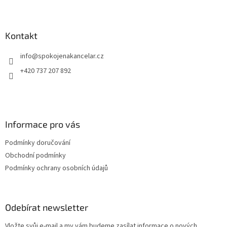
Z
u.
á
p
a
Kontakt
t
info
@
spokojenakancelar.cz
í
+420 737 207 892
Informace pro vás
Podmínky doručování
Obchodní podmínky
Podmínky ochrany osobních údajů
Odebírat newsletter
Vložte svůj e-mail a my vám budeme zasílat informace o nových