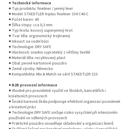
●
Technické informace
● Typ produktu: fineliner / jemný liner
● Model: STAEDTLER triplus fineliner 334 C40-C
● Počet barev: 40
● Šířka stopy: cca 0,3 mm
● Typ hrotu: kovový superjemný hrot
● Tvar těla: ergonomický trojhranný
● Inkoust: na vodní bázi
● Technologie: DRY SAFE
● Vlastnosti: snadno vypratelný z většiny textilií
● Materiál těla: recyklovaný plast
● Obal: pevné kartonové pouzdro
● Země výroby: Německo
● Kompatibilita: Mix & Match se sérií STAEDTLER 323
●
B2B provozní informace
● Vhodné pro pravidelné využití ve školách, kancelářích i
kreativních provozech
● Široká barevná škála podporuje efektivní organizaci poznámek
a kreativní práci
● Technologie DRY SAFE snižuje riziko vysychání při intenzivním
používání ve sdílených provozech
● Praktické pouzdro usnadňuje skladování a organizaci linerů
● Ověřené řešení pro kreativní workshopy, výuku i kancelářské