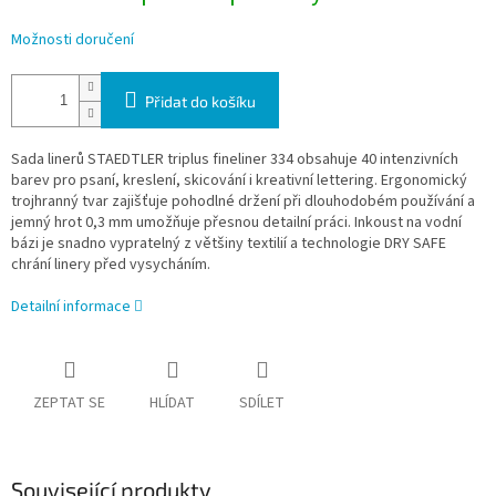
Možnosti doručení
Přidat do košíku
Sada linerů STAEDTLER triplus fineliner 334 obsahuje 40 intenzivních
barev pro psaní, kreslení, skicování i kreativní lettering. Ergonomický
trojhranný tvar zajišťuje pohodlné držení při dlouhodobém používání a
jemný hrot 0,3 mm umožňuje přesnou detailní práci. Inkoust na vodní
bázi je snadno vypratelný z většiny textilií a technologie DRY SAFE
chrání linery před vysycháním.
Detailní informace
ZEPTAT SE
HLÍDAT
SDÍLET
Související produkty