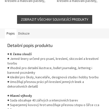
kreslení a malování pastely,
kreslení a malování pastely,
pastelkami, tuhou nebo
pastelkami, tuhou nebo
obyčejnou tužkou.
obyčejnou tužkou.
ZOBRAZIT VŠECHNY SOUVISEJÍCÍ PRODUKTY
Popis
Diskuze
Detailní popis produktu
●
K čemu slouží
● Jemné linery určené pro psaní, kreslení, skicování a kreativní
tvorbu
● Vhodné pro detailní ilustrace, bullet journaling, lettering i
barevné poznámky
● Ideální pro školy, kanceláře, designová studia i hobby tvorbu
● Umožňují přesnou práci při kreslení jemných linek a
dekorativních detailů
●
Hlavní výhody
● Sada obsahuje 40 zářivých a intenzivních barev
● Superjemný kovový hrot umožňuje přesnou stopu o šířce cca