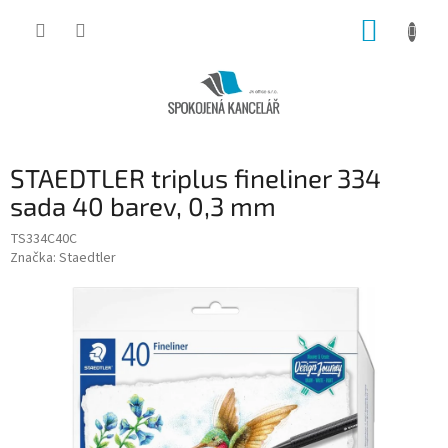
Přejít
NÁKUP
na
obsah
KOŠÍK
STAEDTLER triplus fineliner 334
sada 40 barev, 0,3 mm
TS334C40C
Značka:
Staedtler