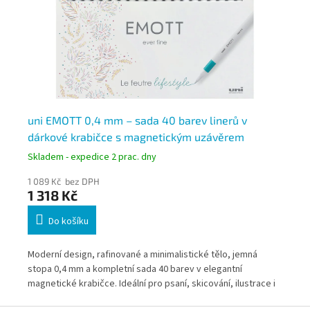
uni EMOTT 0,4 mm – sada 40 barev linerů v
ST
dárkové krabičce s magnetickým uzávěrem
Skladem - expedice 2 prac. dny
Skl
1 089 Kč bez DPH
15 
1 318 Kč
18
Do košíku
Vys
m
Moderní design, rafinované a minimalistické tělo, jemná
šíř
stopa 0,4 mm a kompletní sada 40 barev v elegantní
i
magnetické krabičce. Ideální pro psaní, skicování, ilustrace i
kreativní tvorbu. Stylový dárek i profesionální nástroj.