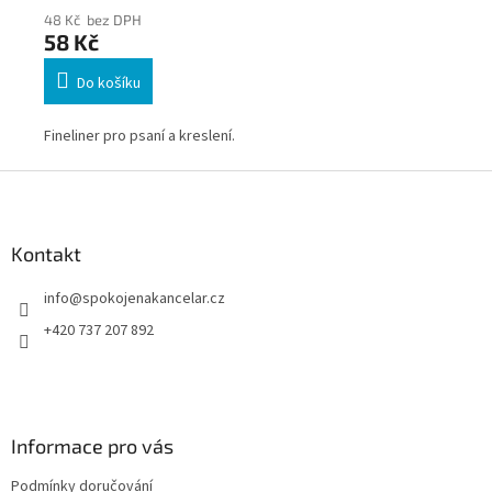
48 Kč bez DPH
48
58 Kč
58
Do košíku
Fineliner pro psaní a kreslení.
Fin
Z
á
p
a
Kontakt
t
info
@
spokojenakancelar.cz
í
+420 737 207 892
Informace pro vás
Podmínky doručování