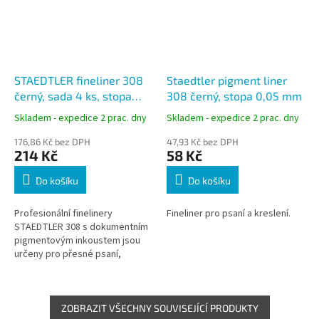
STAEDTLER fineliner 308
Staedtler pigment liner
černý, sada 4 ks, stopa
308 černý, stopa 0,05 mm
0,1–0,7 mm, stojánková
Skladem - expedice 2 prac. dny
Skladem - expedice 2 prac. dny
krabička
176,86 Kč bez DPH
47,93 Kč bez DPH
214 Kč
58 Kč
Do košíku
Do košíku
Profesionální finelinery
Fineliner pro psaní a kreslení.
STAEDTLER 308 s dokumentním
pigmentovým inkoustem jsou
určeny pro přesné psaní,
technické kreslení a skicování.
Sada obsahuje čtyři šířky stopy
pro...
ZOBRAZIT VŠECHNY SOUVISEJÍCÍ PRODUKTY