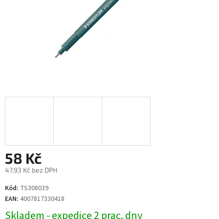
58 Kč
47,93 Kč bez DPH
Měrná
Kód:
TS308039
cena:
EAN:
4007817330418
Skladem - expedice 2 prac. dny