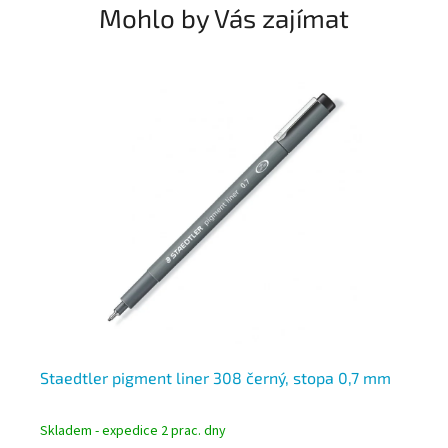
Mohlo by Vás zajímat
m
Staedtler pigment liner 308 černý, stopa 0,7 mm
St
Skladem - expedice 2 prac. dny
Skl