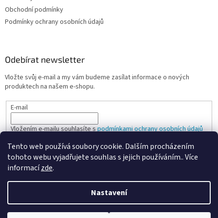
Obchodní podmínky
Podmínky ochrany osobních údajů
Odebírat newsletter
Vložte svůj e-mail a my vám budeme zasílat informace o nových
produktech na našem e-shopu.
E-mail
Vložením e-mailu souhlasíte s
podmínkami ochrany osobních údajů
Tento web používá soubory cookie. Dalším procházením
PŘIHLÁSIT SE
tohoto webu vyjadřujete souhlas s jejich používáním.. Více
informací
zde
.
Nastavení
Vytvořil Shoptet