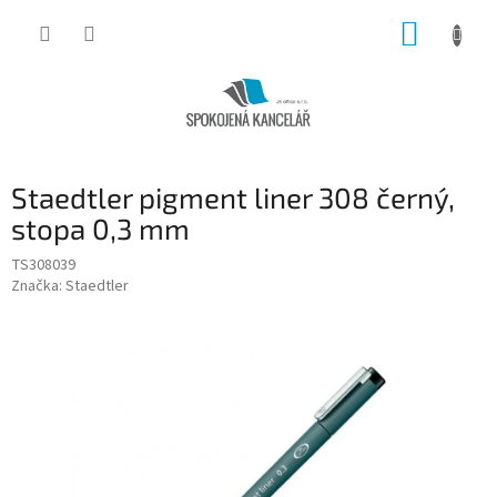
Přejít
NÁKUP
na
obsah
KOŠÍK
Staedtler pigment liner 308 černý,
stopa 0,3 mm
TS308039
Značka:
Staedtler