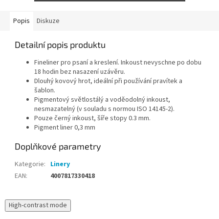
Popis
Diskuze
Detailní popis produktu
Fineliner pro psaní a kreslení. Inkoust nevyschne po dobu
18 hodin bez nasazení uzávěru.
Dlouhý kovový hrot, ideální při používání pravítek a
šablon.
Pigmentový světlostálý a voděodolný inkoust,
nesmazatelný (v souladu s normou ISO 14145-2).
Pouze černý inkoust, šíře stopy 0.3 mm.
Pigment liner 0,3 mm
Doplňkové parametry
Kategorie
:
Linery
EAN
:
4007817330418
High-contrast mode