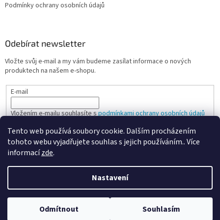
Podmínky ochrany osobních údajů
Odebírat newsletter
Vložte svůj e-mail a my vám budeme zasílat informace o nových
produktech na našem e-shopu.
E-mail
Vložením e-mailu souhlasíte s
podmínkami ochrany osobních údajů
Tento web používá soubory cookie. Dalším procházením
PŘIHLÁSIT SE
tohoto webu vyjadřujete souhlas s jejich používáním.. Více
informací
zde
.
Nastavení
Vytvořil Shoptet
Odmítnout
Souhlasím
Copyright 2026
Spokojená kancelář
. Všechna práva vyhrazena.