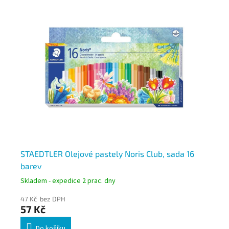
lky
STAEDTLER Olejové pastely Noris Club, sada 16
ST
barev
36
Skladem - expedice 2 prac. dny
Skl
47 Kč bez DPH
181
57 Kč
21
Do košíku