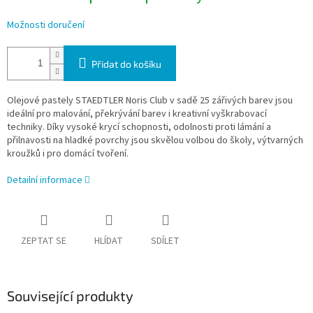
Možnosti doručení
Přidat do košíku
Olejové pastely STAEDTLER Noris Club v sadě 25 zářivých barev jsou
ideální pro malování, překrývání barev i kreativní vyškrabovací
techniky. Díky vysoké krycí schopnosti, odolnosti proti lámání a
přilnavosti na hladké povrchy jsou skvělou volbou do školy, výtvarných
kroužků i pro domácí tvoření.
Detailní informace
ZEPTAT SE
HLÍDAT
SDÍLET
Související produkty