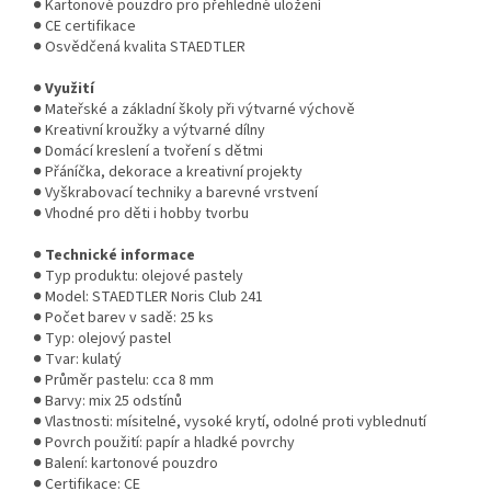
● Kartonové pouzdro pro přehledné uložení
● CE certifikace
● Osvědčená kvalita STAEDTLER
●
Využití
● Mateřské a základní školy při výtvarné výchově
● Kreativní kroužky a výtvarné dílny
● Domácí kreslení a tvoření s dětmi
● Přáníčka, dekorace a kreativní projekty
● Vyškrabovací techniky a barevné vrstvení
● Vhodné pro děti i hobby tvorbu
●
Technické informace
● Typ produktu: olejové pastely
● Model: STAEDTLER Noris Club 241
● Počet barev v sadě: 25 ks
● Typ: olejový pastel
● Tvar: kulatý
● Průměr pastelu: cca 8 mm
● Barvy: mix 25 odstínů
● Vlastnosti: mísitelné, vysoké krytí, odolné proti vyblednutí
● Povrch použití: papír a hladké povrchy
● Balení: kartonové pouzdro
● Certifikace: CE