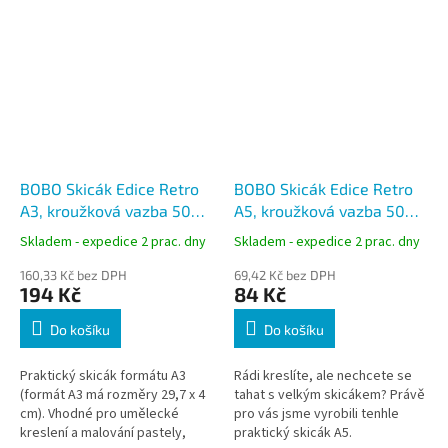
BOBO Skicák Edice Retro
BOBO Skicák Edice Retro
A3, kroužková vazba 50
A5, kroužková vazba 50
listů
listů
Skladem - expedice 2 prac. dny
Skladem - expedice 2 prac. dny
160,33 Kč bez DPH
69,42 Kč bez DPH
194 Kč
84 Kč
Do košíku
Do košíku
Praktický skicák formátu A3
Rádi kreslíte, ale nechcete se
(formát A3 má rozměry 29,7 x 4
tahat s velkým skicákem? Právě
cm). Vhodné pro umělecké
pro vás jsme vyrobili tenhle
kreslení a malování pastely,
praktický skicák A5.