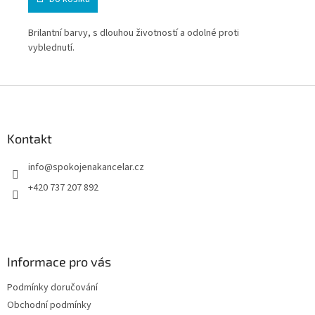
ell
Brilantní barvy, s dlouhou životností a odolné proti
Bri
vyblednutí.
vyb
Z
uje
á
p
a
Kontakt
t
info
@
spokojenakancelar.cz
í
+420 737 207 892
Informace pro vás
Podmínky doručování
Obchodní podmínky