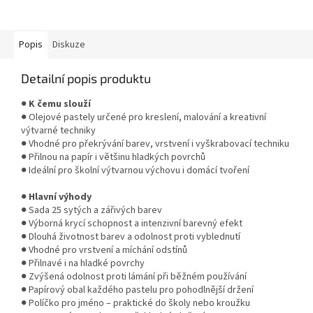
pastelkami, tuhou nebo
obyčejnou tužkou.
Popis
Diskuze
Detailní popis produktu
●
K čemu slouží
● Olejové pastely určené pro kreslení, malování a kreativní
výtvarné techniky
● Vhodné pro překrývání barev, vrstvení i vyškrabovací techniku
● Přilnou na papír i většinu hladkých povrchů
● Ideální pro školní výtvarnou výchovu i domácí tvoření
●
Hlavní výhody
● Sada 25 sytých a zářivých barev
● Výborná krycí schopnost a intenzivní barevný efekt
● Dlouhá životnost barev a odolnost proti vyblednutí
● Vhodné pro vrstvení a míchání odstínů
● Přilnavé i na hladké povrchy
● Zvýšená odolnost proti lámání při běžném používání
● Papírový obal každého pastelu pro pohodlnější držení
● Políčko pro jméno – praktické do školy nebo kroužku