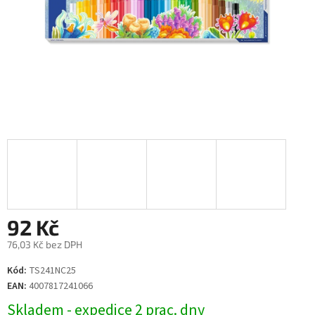
92 Kč
76,03 Kč bez DPH
Měrná
Kód:
TS241NC25
cena:
EAN:
4007817241066
Skladem - expedice 2 prac. dny