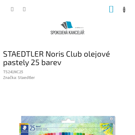
Přejít
NÁKUP
na
obsah
KOŠÍK
STAEDTLER Noris Club olejové
pastely 25 barev
TS241NC25
Značka:
Staedtler