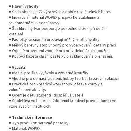
●
Hlavní výhody
● Sada obsahuje 72 výrazných a dobře rozlišitelných barev.
● Inovativní materiál WOPEX přispívá ke stabilnímu a
rovnoměrnému vedení barvy.
● Šestihranný tvar podporuje pohodlné držení při delším
kreslení.
● Pastelky se snadno ořezávají běžnými ořezávátky.
● Měkký barevný stop vhodný pro vybarvování i detailní práci.
● Odolné provedení vhodné pro pravidelné školní použití.
● Kovová kazeta chrání pastelky při skladování a přenášení.
●
Využití
● Ideální pro školky, školy a výtvarné kroužky.
● Vhodné pro domácí kreslení, hobby tvorbu i kreativní relaxaci.
● Praktické pro kreativní workshopy, dětské koutky a
volnočasové aktivity.
● Ocení je děti, studenti i dospělí uživatelé.
● Spolehlivá volba pro každodenní kreativní provoz doma i ve
vzdělávacích institucích.
●
Technické informace
● Typ produktu: barevné pastelky.
● Materiál: WOPEX.