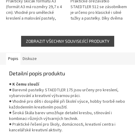
Praktický skicák formátu A3
Praktické ořezávátko
(formát A3 má rozměry 29,7 x 4
STAEDTLER 512 se zásobníkem
cm). Vhodné pro umělecké
je určeno pro klasické i silné
kreslení a malování pastely,
tužky a pastelky. Díky dvěma
pastelkami, tuhou nebo
otvorům, uzavíratelnému
obyčejnou tužkou.
zásobníku a kompaktnímu
designu je ideální...
ZOBRAZIT VŠECHNY SOUVISEJÍCÍ PRODUKTY
Popis
Diskuze
Detailní popis produktu
●
K čemu slouží
● Barevné pastelky STAEDTLER 175 jsou určeny pro kreslení,
vybarvování a kreativní výtvarnou práci.
● Vhodné pro děti i dospělé při školní výuce, hobby tvorbě nebo
každodenním kreativním použití.
● Široká škála barev umožňuje detailní kresbu, stínování i
kombinaci různých výtvarných technik.
● Praktické řešení pro školy, domácnosti, kreativní centra i
kancelářské kreativní aktivity.