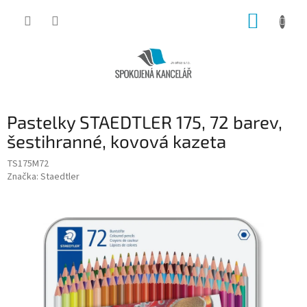
Přejít
NÁKUP
na
obsah
KOŠÍK
Pastelky STAEDTLER 175, 72 barev,
šestihranné, kovová kazeta
TS175M72
Značka:
Staedtler