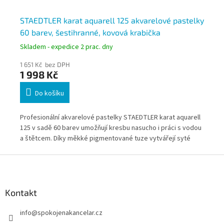
STAEDTLER karat aquarell 125 akvarelové pastelky
ST
60 barev, šestihranné, kovová krabička
pa
Skladem - expedice 2 prac. dny
Skl
1 651 Kč bez DPH
38
1 998 Kč
4
Do košíku
72
Profesionální akvarelové pastelky STAEDTLER karat aquarell
Kva
ní
125 v sadě 60 barev umožňují kresbu nasucho i práci s vodou
zář
ní
a štětcem. Díky měkké pigmentované tuze vytvářejí syté
Pas
barevné tahy a plynulé přechody vhodné pro školy,
míc
Z
umělecké obory, ateliéry i kreativní firemní provozy. Kovová
stu
á
krabička usnadňuje bezpečné skladování a organizaci při
p
každodenním používání.
a
Kontakt
t
info
@
spokojenakancelar.cz
í