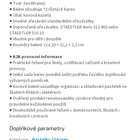
● Tvar: šestihranný.
● Balení obsahuje 72 různých barev.
● Obal: kovová kazeta.
● Snadné ořezávání standardními ořezávátky.
● Doporučené ořezávátko: STAEDTLER Noris 512 002 nebo
STAEDTLER 510 10.
● Vhodné pro děti i dospělé.
● Rozměry balení: cca 20 × 21,2 × 3,2 cm.
●
B2B provozní informace
● Praktické řešení pro školy, vzdělávací zařízení a kreativní
provozy.
● Velká sada barev pomáhá snížit potřebu častého doplňování
výtvarných pomůcek.
● Kovové balení usnadňuje organizaci a skladování pastelek ve
školních třídách i ateliérech.
● Ověřený produkt renomovaného výrobce vhodný pro
pravidelné každodenní použití.
● Dlouhodobě používané řešení v domácnostech, školách i
kreativních centrech.
Doplňkové parametry
Kategorie
:
Pastelky 72 barev