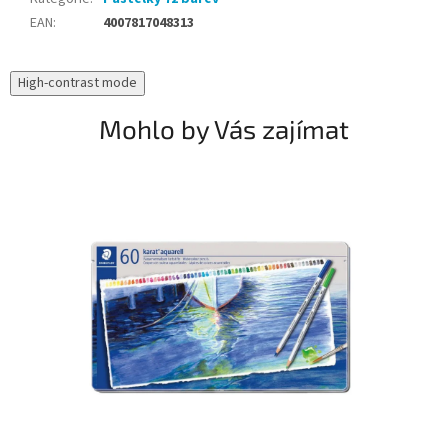
EAN
:
4007817048313
High-contrast mode
Mohlo by Vás zajímat