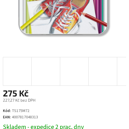
275 Kč
227,27 Kč bez DPH
Měrná
Kód:
TS175M72
cena:
EAN:
4007817048313
Skladem - expedice 2 prac. dny