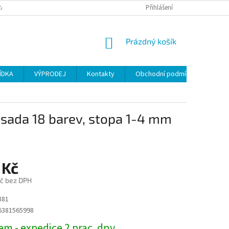
ANY OSOBNÍCH ÚDAJŮ
Přihlášení
NÁKUPNÍ
Prázdný košík
KOŠÍK
ÍDKA
VÝPRODEJ
Kontakty
Obchodní podmínky
sada 18 barev, stopa 1-4 mm
 Kč
č bez DPH
881
6381565998
m - expedice 2 prac. dny