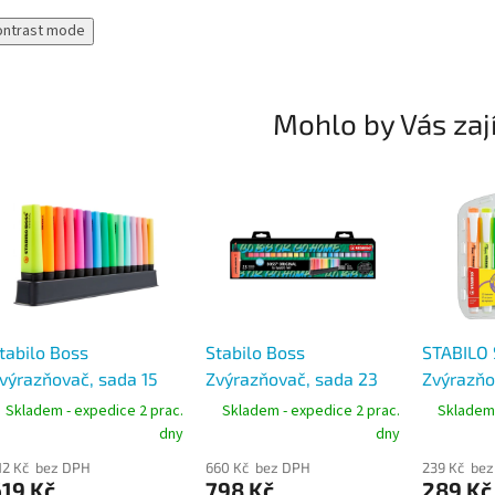
ontrast mode
Mohlo by Vás zaj
tabilo Boss
Stabilo Boss
STABILO 
výrazňovač, sada 15
Zvýrazňovač, sada 23
Zvýrazňo
arev v praktickém
barev v praktickém
barev, s
Skladem - expedice 2 prac.
Skladem - expedice 2 prac.
Skladem 
tojanu, stopa 2-5 mm
stojanu, stopa 2-5 mm
dny
dny
12 Kč bez DPH
660 Kč bez DPH
239 Kč be
19 Kč
798 Kč
289 Kč