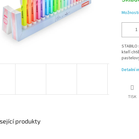
Možnosti
STABILO 
kteří cht
pastelový
Detailní 
TISK
sející produkty