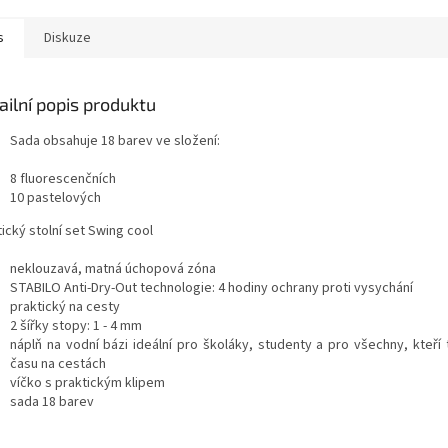
s
Diskuze
ailní popis produktu
Sada obsahuje 18 barev ve složení:
8 fluorescenčních
10 pastelových
ický stolní set Swing cool
neklouzavá, matná úchopová zóna
STABILO Anti-Dry-Out technologie: 4 hodiny ochrany proti vysychání
praktický na cesty
2 šířky stopy: 1 - 4 mm
náplň na vodní bázi ideální pro školáky, studenty a pro všechny, kteří 
času na cestách
víčko s praktickým klipem
sada 18 barev