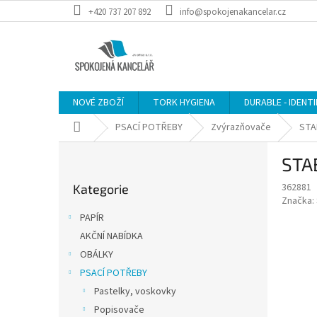
Přejít
+420 737 207 892
info@spokojenakancelar.cz
na
obsah
NOVÉ ZBOŽÍ
TORK HYGIENA
DURABLE - IDENT
Domů
PSACÍ POTŘEBY
Zvýrazňovače
STA
P
STAB
o
Přeskočit
s
362881
Kategorie
kategorie
t
Značka:
r
PAPÍR
a
AKČNÍ NABÍDKA
n
OBÁLKY
n
í
PSACÍ POTŘEBY
p
Pastelky, voskovky
a
Popisovače