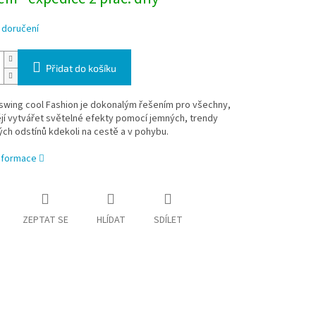
 doručení
Přidat do košíku
swing cool Fashion je dokonalým řešením pro všechny,
ějí vytvářet světelné efekty pomocí jemných, trendy
ch odstínů kdekoli na cestě a v pohybu.
informace
ZEPTAT SE
HLÍDAT
SDÍLET