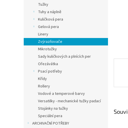
n
Tužky
e
Tuhy a náplně
l
Kuličková pera
Gelová pera
Linery
Zvýrazňovače
Mikrotužky
Sady kuličkových a plnících per
Ořezávátka
Psací potřeby
Křídy
Rollery
Vodové a temperové barvy
Versatilky - mechanické tužky padací
Stojánky na tužky
Souvi
Speciální pera
ARCHIVAČNÍ POTŘEBY