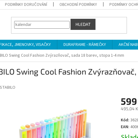
PODMÍNKY DORUČOVÁNÍ
OBCHODNÍ PODMÍNKY
PODMÍNKY OCHR
HLEDAT
IFIKACE, JMENOVKY, VISAČKY
DURAFRAME - RÁMEČKY
AKČNÍ NAB
BILO Swing Cool Fashion Zvýrazňovač, sada 18 barev, stopa 1-4 mm
ILO Swing Cool Fashion Zvýrazňovač, 
STABILO
599
495,04 K
Měrná
Kód:
362
cena:
EAN:
400
Sklade