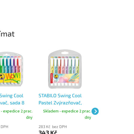
ímat
Swing Cool
STABILO Swing Cool
STABILO Swing C
vač, sada 8
Pastel Zvýrazňovač,
Zvýrazňovač, sa
topa 1-4 mm
sada 8 barev, stopa 1-4
barev, stopa 1-
- expedice 2 prac.
Skladem - expedice 2 prac.
Skladem - expedic
mm
dny
dny
z DPH
283 Kč bez DPH
164 Kč bez DPH
343 Kč
199 Kč