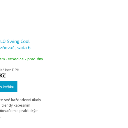
LO Swing Cool
zňovač, sada 6
, stopa 1-4 mm
em - expedice 2 prac. dny
 Kč bez DPH
Kč
o košíku
te své každodenní úkoly
o trendy kapesním
zňovačem s praktickým
.