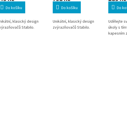
Do košíku
Do košíku
Do ko
nikátní, klasický design
Unikátní, klasický design
Udělejte s
výrazňovačů Stabilo.
zvýrazňovačů Stabilo.
úkoly s tím
kapesním 
praktickým