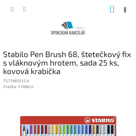
Přejít
NÁKUP
na
obsah
KOŠÍK
Stabilo Pen Brush 68, štetečkový fix
s vláknovým hrotem, sada 25 ks,
kovová krabička
TST5682532-A
Značka:
STABILO