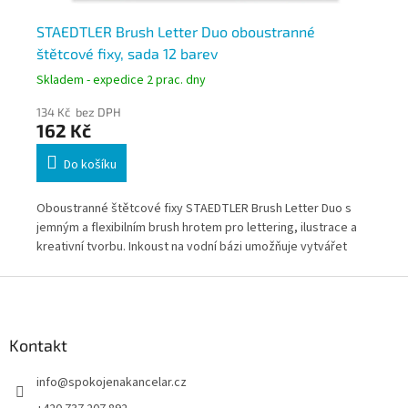
ý
STAEDTLER Brush Letter Duo oboustranné
ST
štětcové fixy, sada 12 barev
ob
Skladem - expedice 2 prac. dny
Skl
134 Kč bez DPH
47
162 Kč
5
Do košíku
 na
Oboustranné štětcové fixy STAEDTLER Brush Letter Duo s
Obo
a
jemným a flexibilním brush hrotem pro lettering, ilustrace a
sad
kreativní tvorbu. Inkoust na vodní bázi umožňuje vytvářet
ilu
akvarelové efekty i barevné přechody. Sada 12 zářivých
kom
Z
barev je ideální pro hand lettering, journaling i kreativní
ink
á
kreslení.
omy
p
ško
a
Kontakt
t
info
@
spokojenakancelar.cz
í