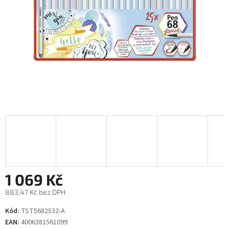
1 069 Kč
883,47 Kč bez DPH
Měrná
Kód:
TST5682532-A
cena:
EAN:
4006381561099