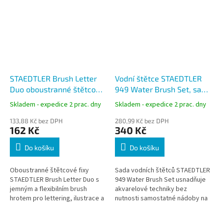
STAEDTLER Brush Letter
Vodní štětce STAEDTLER
Duo oboustranné štětcové
949 Water Brush Set, sada
fixy, sada 12 barev
4 ks
Skladem - expedice 2 prac. dny
Skladem - expedice 2 prac. dny
133,88 Kč bez DPH
280,99 Kč bez DPH
162 Kč
340 Kč
Do košíku
Do košíku
Oboustranné štětcové fixy
Sada vodních štětců STAEDTLER
STAEDTLER Brush Letter Duo s
949 Water Brush Set usnadňuje
jemným a flexibilním brush
akvarelové techniky bez
hrotem pro lettering, ilustrace a
nutnosti samostatné nádoby na
kreativní tvorbu. Inkoust na
vodu. Integrovaný zásobník lze
vodní bázi umožňuje vytvářet...
naplnit vodou nebo inkoustem