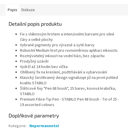
a...
Popis
Diskuze
Detailní popis produktu
Fix s vláknovým hrotem a intenzivními barvami pro silné
čáry a velké plochy
Vybrané pigmenty pro výrazné a syté barvy
Robustní Medium hrot pro rovnoměrnou aplikaci inkoustu
Rozmývatelný inkoust na vodní bázi, bez zápachu
Prodyšný uzávěr
Vydrží až 24 hodin bez víčka
Oblíbený fix na kreslení, podtrhávání a vybarvování
Klasický šestihranný design signalizuje již na první pohled
kvalitu STABILO
Štětcové fixy "Pen 68 brush", 25 barev, kovová krabička,
STABILO
Premium Fibre-Tip Pen - STABILO Pen 68 brush - Tin of 25 -
19 assorted colours
Doplňkové parametry
Kategorie
:
Nepermanentní