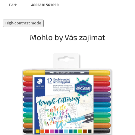
EAN
:
4006381561099
High-contrast mode
Mohlo by Vás zajímat
N
T