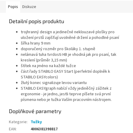
Popis
Diskuze
Detailní popis produktu
trojhranný design a jedinečné neklouzavé plošky pro
uložení prstů zajišťují uvolněné držení a pohodlné psaní
šířka hrany 9 mm
doporučený rozměr pro školáky 1. stupně
nelámavá tuha tvrdosti HB je vhodná jak pro psaní, tak
kreslení (průměr 3,15 mm)
štítek na jméno na každé tužce
část řady STABILO EASY Start (perfektní doplněk k
STABILO EASYcolors)
žlutý konec signalizuje levou variantu
STABILO EASYgraph nabízí vždy jediněčný zážitek z
ergonomie - je jedno, jestli teprve píšete svá první
písmena nebo je tužka Vaším pracovním nástrojem.
Doplňkové parametry
Kategorie
:
Tužky
EAN
:
4006381398817