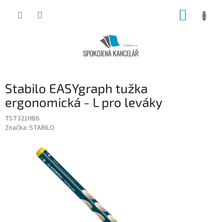
Přejít
NÁKUP
na
obsah
KOŠÍK
Stabilo EASYgraph tužka
ergonomická - L pro leváky
TST321HB6
Značka:
STABILO