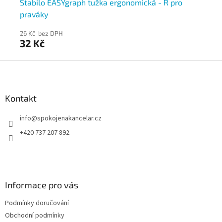
ks,
Stabilo EASYgraph tužka ergonomická - R pro
St
praváky
tu
26 Kč bez DPH
28
32 Kč
3
Z
á
p
a
Kontakt
t
info
@
spokojenakancelar.cz
í
+420 737 207 892
Informace pro vás
Podmínky doručování
Obchodní podmínky