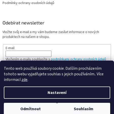
Podmínky ochrany osobních údajů
Odebírat newsletter
Vložte svůj e-mail a my vám budeme zasílat informace o nových
produktech na našem e-shopu.
E-mail
Vložením e-mailu souhlasíte s
podmínkami ochrany osobních údajů
Tento web používá soubory cookie. Dalším procházením
PŘIHLÁSIT SE
tohoto webu vyjadřujete souhlas s jejich používáním.. Více
informací
zde
.
Nastavení
Vytvořil Shoptet
Odmítnout
Souhlasím
Copyright 2026
Spokojená kancelář
. Všechna práva vyhrazena.