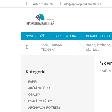
Přejít
+420 737 207 892
info@spokojenakancelar.cz
na
obsah
NOVÉ ZBOŽÍ
TORK HYGIENA
DURABLE - IDENT
KANCELÁŘSKÁ
Vazba, laminace, 
Domů
TECHNIKA
skartace
P
Skar
o
Přeskočit
s
Značka:
Kategorie
kategorie
t
r
PAPÍR
a
AKČNÍ NABÍDKA
n
OBÁLKY
n
í
PSACÍ POTŘEBY
p
ARCHIVAČNÍ POTŘEBY