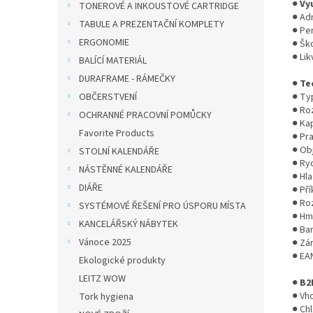
●
Vy
TONEROVÉ A INKOUSTOVÉ CARTRIDGE
● Adm
TABULE A PREZENTAČNÍ KOMPLETY
● Per
ERGONOMIE
● Šk
● Li
BALÍCÍ MATERIÁL
DURAFRAME - RÁMEČKY
●
Te
OBČERSTVENÍ
● Typ
● Ro
OCHRANNÉ PRACOVNÍ POMŮCKY
● Kap
Favorite Products
● Pra
● Ob
STOLNÍ KALENDÁŘE
● Ry
NÁSTĚNNÉ KALENDÁŘE
● Hla
DIÁŘE
● Pří
● Roz
SYSTÉMOVÉ ŘEŠENÍ PRO ÚSPORU MÍSTA
● Hm
KANCELÁŘSKÝ NÁBYTEK
● Ba
Vánoce 2025
● Zá
● EA
Ekologické produkty
LEITZ WOW
●
B2
● Vh
Tork hygiena
● Ch