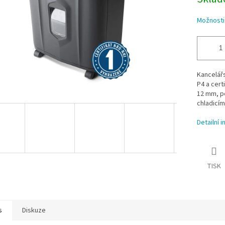
Možnosti
Kancelář
P4 a certi
12 mm, po
chladicím
Detailní 
TISK
s
Diskuze