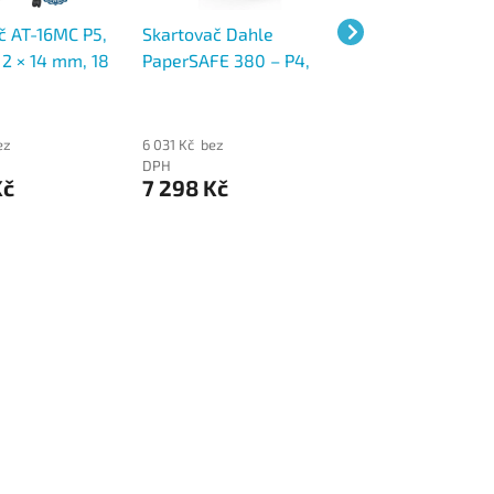
č AT-16MC P5,
Skartovač Dahle
Skartovač Fello
 2 × 14 mm, 18
PaperSAFE 380 – P4,
LX200 Black – kř
Ú 2, koš 30 l
křížový řez 4 × 12 mm,
řez 4 × 12 mm, 12
15 listů (80 g), koš 25 l
(70 g), P4, koš 22
ez
6 031 Kč bez
6 800 Kč bez
DPH
DPH
Kč
7 298 Kč
8 228 Kč