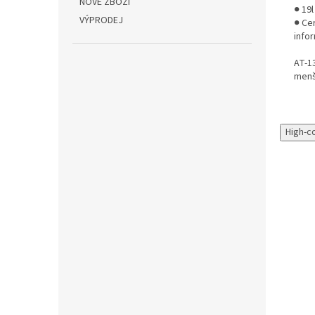
NOVÉ ZBOŽÍ
● 19
VÝPRODEJ
● Cer
info
AT-1
menš
High-c