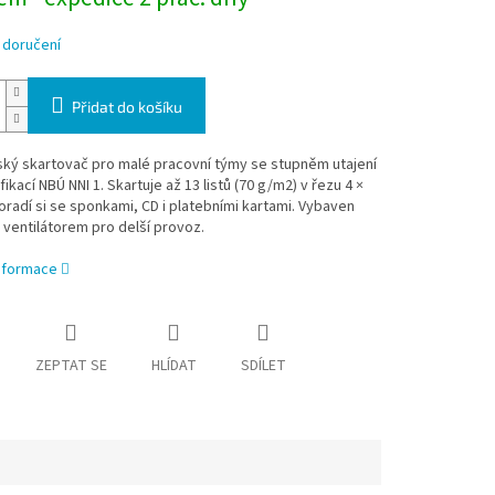
 doručení
Přidat do košíku
ský skartovač pro malé pracovní týmy se stupněm utajení
fikací NBÚ NNI 1. Skartuje až 13 listů (70 g/m2) v řezu 4 ×
radí si se sponkami, CD i platebními kartami. Vybaven
 ventilátorem pro delší provoz.
informace
ZEPTAT SE
HLÍDAT
SDÍLET