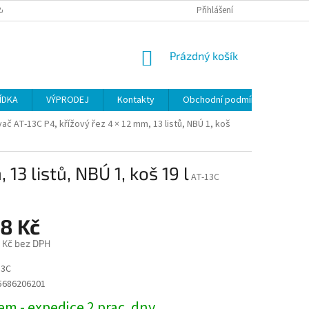
ANY OSOBNÍCH ÚDAJŮ
Přihlášení
NÁKUPNÍ
Prázdný košík
KOŠÍK
ÍDKA
VÝPRODEJ
Kontakty
Obchodní podmínky
ač AT-13C P4, křížový řez 4 × 12 mm, 13 listů, NBÚ 1, koš
13 listů, NBÚ 1, koš 19 l
AT-13C
98 Kč
 Kč bez DPH
13C
5686206201
m - expedice 2 prac. dny