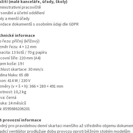
užití (malé kanceláře, úřady, školy)
inistrativní pracoviště
sonální a účetní oddělení
oly a menší úřady
kvidace dokumentů s osobními údaji dle GDPR
chnické informace
 řezu: příčný (křížový)
změr řezu: 4 × 12 mm
acita: 13 listů / 70 g papíru
covní šíře: 220 mm (A4)
jem koše: 19 l
chlost skartace: 30 mm/s
dina hluku: 65 dB
kon: 414 W / 230 V
měry (v × š × h): 366 × 280 × 491 mm
otnost: 10,2 kg
rva: černá
ruka: 24 měsíců
N: 8595686206201
B provozní informace
odný pro pravidelnou denní skartaci menšího až středního objemu dokume
ladicí ventilátor prodlužuje dobu provozu oproti běžným stolním modelům