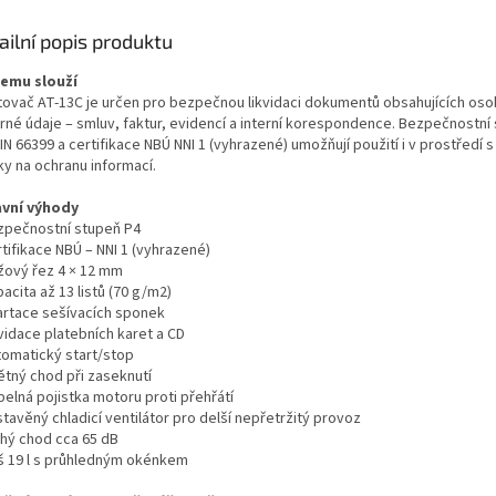
ailní popis produktu
čemu slouží
tovač AT-13C je určen pro bezpečnou likvidaci dokumentů obsahujících oso
rné údaje – smluv, faktur, evidencí a interní korespondence. Bezpečnostní
IN 66399 a certifikace NBÚ NNI 1 (vyhrazené) umožňují použití i v prostředí s
ky na ochranu informací.
avní výhody
zpečnostní stupeň P4
tifikace NBÚ – NNI 1 (vyhrazené)
ížový řez 4 × 12 mm
acita až 13 listů (70 g/m2)
artace sešívacích sponek
vidace platebních karet a CD
tomatický start/stop
ětný chod při zaseknutí
pelná pojistka motoru proti přehřátí
tavěný chladicí ventilátor pro delší nepřetržitý provoz
chý chod cca 65 dB
š 19 l s průhledným okénkem