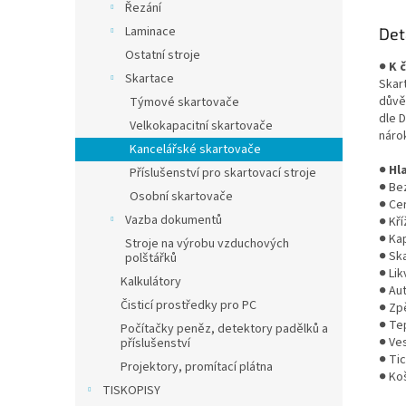
Řezání
Laminace
Det
Ostatní stroje
●
K 
Skartace
Skar
důvě
Týmové skartovače
dle D
Velkokapacitní skartovače
náro
Kancelářské skartovače
●
Hl
Příslušenství pro skartovací stroje
● Be
Osobní skartovače
● Cer
Vazba dokumentů
● Kř
● Kap
Stroje na výrobu vzduchových
● Sk
polštářků
● Lik
Kalkulátory
● Au
Čisticí prostředky pro PC
● Zp
● Te
Počítačky peněz, detektory padělků a
● Ves
příslušenství
● Ti
Projektory, promítací plátna
● Ko
TISKOPISY