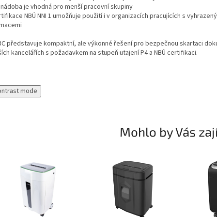
l nádoba je vhodná pro menší pracovní skupiny
tifikace NBÚ NNI 1 umožňuje použití i v organizacích pracujících s vyhrazen
rmacemi
3C představuje kompaktní, ale výkonné řešení pro bezpečnou skartaci do
ích kancelářích s požadavkem na stupeň utajení P4 a NBÚ certifikaci.
ontrast mode
Mohlo by Vás zaj