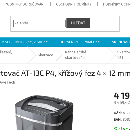
PODMÍNKY DORUČOVÁNÍ
OBCHODNÍ PODMÍNKY
PODMÍNKY OCHR
HLEDAT
IFIKACE, JMENOVKY, VISAČKY
DURAFRAME - RÁMEČKY
AKČNÍ NAB
řezání,
Kancelářské
Skartov
Skartace
skartovače
19 l
tovač AT-13C P4, křížový řez 4 × 12 mm, 
AveTech
4 1
3 469,42
Měrná
Kód:
AT-
cena:
EAN:
859
Sklade