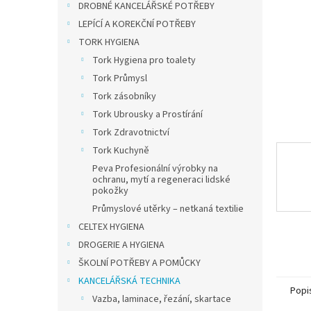
a
DROBNÉ KANCELÁŘSKÉ POTŘEBY
n
LEPÍCÍ A KOREKČNÍ POTŘEBY
e
TORK HYGIENA
l
Tork Hygiena pro toalety
Tork Průmysl
Tork zásobníky
Tork Ubrousky a Prostírání
Tork Zdravotnictví
Tork Kuchyně
Peva Profesionální výrobky na
ochranu, mytí a regeneraci lidské
pokožky
Průmyslové utěrky – netkaná textilie
CELTEX HYGIENA
DROGERIE A HYGIENA
ŠKOLNÍ POTŘEBY A POMŮCKY
KANCELÁŘSKÁ TECHNIKA
Popi
Vazba, laminace, řezání, skartace