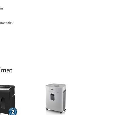
ými
kumentů v
ímat