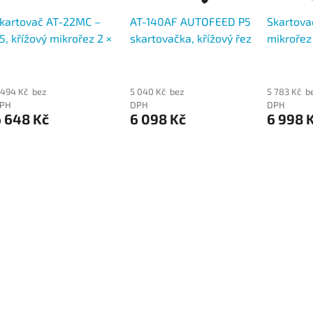
kartovač AT-22MC –
AT-140AF AUTOFEED P5
Skartova
5, křížový mikrořez 2 ×
skartovačka, křížový řez
mikrořez
0 mm, 10 listů (70 g),
2 × 12 mm, 150 listů (70
listů, NB
oš 30 l
g/m2), koš 19 l
 494 Kč bez
5 040 Kč bez
5 783 Kč b
PH
DPH
DPH
 648 Kč
6 098 Kč
6 998 