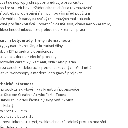
oust se nepropíjí skrz papír a udržuje práci čistou
rvy lze vrstvit bez nežádoucího míchání a rozmazávání
ní potřeba protřepávání ani pumpování před použitím
bře viditelné barvy na světlých i tmavých materiálech
odné pro širokou škálu povrchů včetně skla, dřeva nebo keramiky
chleschnoucí inkoust pro pohodlnou kreativní práci
užití (školy, úřady, firmy i domácnosti)
ly, výtvarné kroužky a kreativní dílny
bby a DIY projekty v domácnosti
eativní studia a umělecké provozy
korování keramiky, kamenů, skla nebo plátna
orba cedulek, dekorací a personalizovaných předmětů
eativní workshopy a moderní designové projekty
chnické informace
 produktu: akrylové fixy / kreativní popisovače
a: Sharpie Creative Acrylic Earth Tones
 inkoustu: vodou ředitelný akrylový inkoust
t: kulatý
ka hrotu: 2,5 mm
et kusů v balení: 12
stnosti inkoustu: krycí, rychleschnoucí, odolný proti rozmazání
děodolnost: ano