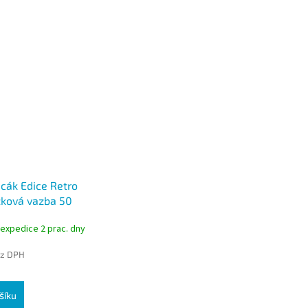
cák Edice Retro
žková vazba 50
 expedice 2 prac. dny
ez DPH
šíku