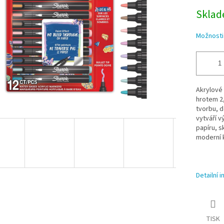
Sklade
Možnosti
Akrylové 
hrotem 2,
tvorbu, d
vytváří v
papíru, s
moderní k
Detailní 
TISK