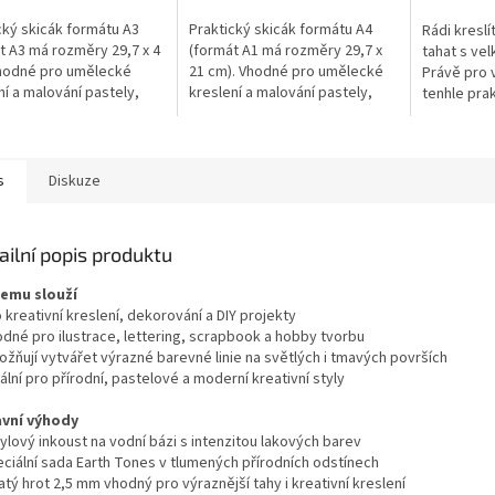
cký skicák formátu A3
Praktický skicák formátu A4
Rádi kreslí
t A3 má rozměry 29,7 x 4
(formát A1 má rozměry 29,7 x
tahat s ve
hodné pro umělecké
21 cm). Vhodné pro umělecké
Právě pro v
ní a malování pastely,
kreslení a malování pastely,
tenhle prak
kami, tuhou nebo
pastelkami, tuhou nebo
nou tužkou.
obyčejnou tužkou.
s
Diskuze
ailní popis produktu
čemu slouží
 kreativní kreslení, dekorování a DIY projekty
odné pro ilustrace, lettering, scrapbook a hobby tvorbu
ožňují vytvářet výrazné barevné linie na světlých i tmavých površích
ální pro přírodní, pastelové a moderní kreativní styly
avní výhody
ylový inkoust na vodní bázi s intenzitou lakových barev
eciální sada Earth Tones v tlumených přírodních odstínech
atý hrot 2,5 mm vhodný pro výraznější tahy i kreativní kreslení