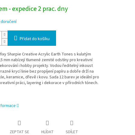
m - expedice 2 prac. dny
 doručení
Přidat do košíku
fixy Sharpie Creative Acrylic Earth Tones s kulatým
5 mm nabízejí tlumené zemité odstíny pro kreativní
ekorování i hobby projekty. Vodou ředitelný inkoust
ýrazné krycí linie bez propíjení papíru a dobře drží na
kle, keramice, dřevě i kovu. Sada 12 barev je ideální pro
reativní práci, layering i dekorace v přírodních tónech.
informace
ZEPTAT SE
HLÍDAT
SDÍLET