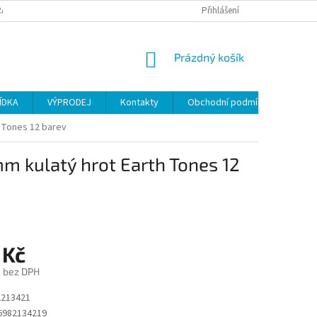
ANY OSOBNÍCH ÚDAJŮ
Přihlášení
NÁKUPNÍ
Prázdný košík
KOŠÍK
ÍDKA
VÝPRODEJ
Kontakty
Obchodní podmínky
h Tones 12 barev
 mm kulatý hrot Earth Tones 12
 Kč
č bez DPH
213421
6982134219