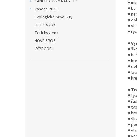
KANCELÁŘSKÝ NÁBYTEK
● ink
● ba
Vánoce 2025
● ne
Ekologické produkty
● do
LEITZ WOW
● vh
● ry
Tork hygiena
NOVÉ ZBOŽÍ
●
Vy
VÝPRODEJ
● ško
● ho
● kr
● de
● tv
● kr
●
Te
● typ
● řad
● typ
● hro
● šíř
● poč
● vla
● vo