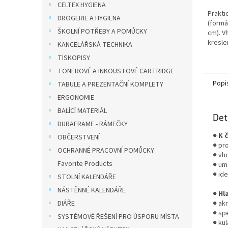
CELTEX HYGIENA
Prakti
DROGERIE A HYGIENA
(formá
ŠKOLNÍ POTŘEBY A POMŮCKY
cm). V
kresle
KANCELÁŘSKÁ TECHNIKA
pastel
TISKOPISY
obyčej
TONEROVÉ A INKOUSTOVÉ CARTRIDGE
Popi
TABULE A PREZENTAČNÍ KOMPLETY
ERGONOMIE
BALÍCÍ MATERIÁL
Det
DURAFRAME - RÁMEČKY
●
K 
OBČERSTVENÍ
● pro
OCHRANNÉ PRACOVNÍ POMŮCKY
● vh
Favorite Products
● um
● ide
STOLNÍ KALENDÁŘE
NÁSTĚNNÉ KALENDÁŘE
●
Hl
DIÁŘE
● akr
● sp
SYSTÉMOVÉ ŘEŠENÍ PRO ÚSPORU MÍSTA
● kul