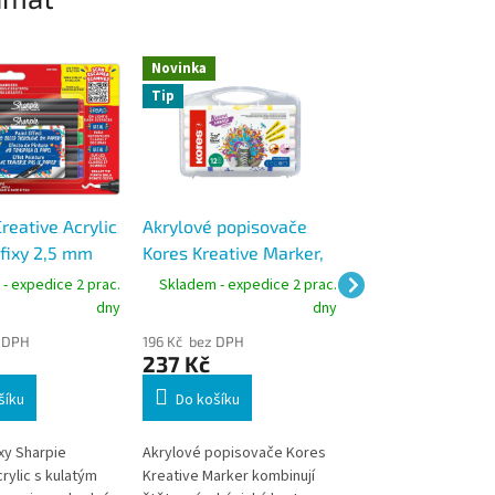
Novinka
Novinka
Tip
reative Acrylic
Akrylové popisovače
POSCA PC-17K
 fixy 2,5 mm
Kores Kreative Marker,
popisovač 15 mm
ot 5 barev
oboustranný hrot 2 v 1
extra široký hrot
- expedice 2 prac.
Skladem - expedice 2 prac.
Skladem - expedic
dny
dny
 DPH
196 Kč bez DPH
120 Kč bez DPH
237 Kč
145 Kč
šíku
Do košíku
Do košíku
xy Sharpie
Akrylové popisovače Kores
Popisovač POSCA PC
rylic s kulatým
Kreative Marker kombinují
extra širokým ploc