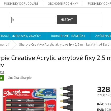
PODMÍNKY DORUČOVÁNÍ
OBCHODNÍ PODMÍNKY
PODMÍNKY OCHR
HLEDAT
IFIKACE, JMENOVKY, VISAČKY
DURAFRAME - RÁMEČKY
AKČNÍ NAB
nentní
Sharpie Creative Acrylic akrylové fixy 2,5 mm kulatý hrot Eart
pie Creative Acrylic akrylové fixy 2,5
ev
421
Značka:
Sharpie
ka
328
271,07 K
Měrná
Kód:
SH.2
cena:
EAN:
302