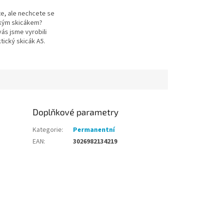
te, ale nechcete se
lkým skicákem?
ás jsme vyrobili
tický skicák A5.
Doplňkové parametry
Kategorie
:
Permanentní
EAN
:
3026982134219