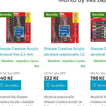
Novinka
Novinka
Novinka
harpie Creative Acrylic
Sharpie Creative Acrylic
Sharpie C
krylové fixy 2,5 mm
akrylové popisovače 1,2
akrylové
ulatý hrot 12 barev
mm štětcový hrot 12
kulatý hr
Skladem - expedice 2 prac.
Skladem - expedice 2 prac.
Skladem 
barev
dny
dny
81 Kč bez DPH
431 Kč bez DPH
164 Kč bez
340 Kč
522 Kč
198 Kč
Do košíku
Do košíku
Do ko
krylové fixy Sharpie
Akrylové popisovače
Akrylové fi
reative Acrylic s kulatým
Sharpie Creative Acrylic se
Creative Ac