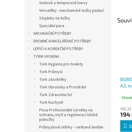
Vodové a temperové barvy
Versatilky - mechanické tužky padací
Stojánky na tužky
Souvi
Speciální pera
ARCHIVAČNÍ POTŘEBY
DROBNÉ KANCELÁŘSKÉ POTŘEBY
LEPÍCÍ A KOREKČNÍ POTŘEBY
TORK HYGIENA
Tork Hygiena pro toalety
Tork Průmysl
BOBO 
Tork zásobníky
A3, k
Tork Ubrousky a Prostírání
listů
Tork Zdravotnictví
Sklad
Tork Kuchyně
160,33
Peva Profesionální výrobky na
194
ochranu, mytí a regeneraci lidské
pokožky
D
Průmyslové utěrky – netkaná textilie