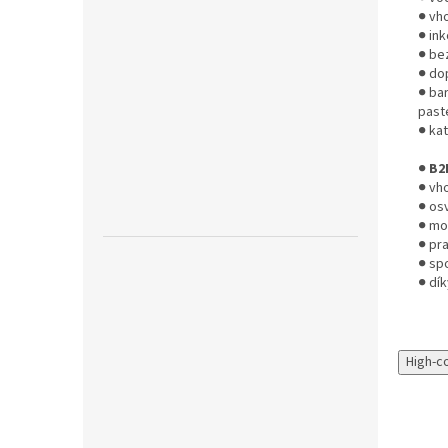
● vh
● in
● be
● do
● bar
past
● ka
●
B2
● vh
● os
● mo
● pra
● spo
● dí
High-c