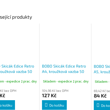
sející produkty
Skicák Edice Retro
BOBO Skicák Edice Retro
BOBO Ski
roužková vazba 50
A4, kroužková vazba 50
A5, krou
listů
listů
em - expedice 2 prac. dny
Skladem - expedice 2 prac. dny
Skladem -
 Kč bez DPH
104,96 Kč bez DPH
69,42 Kč b
 Kč
127 Kč
84 Kč
o košíku
Do košíku
Do ko