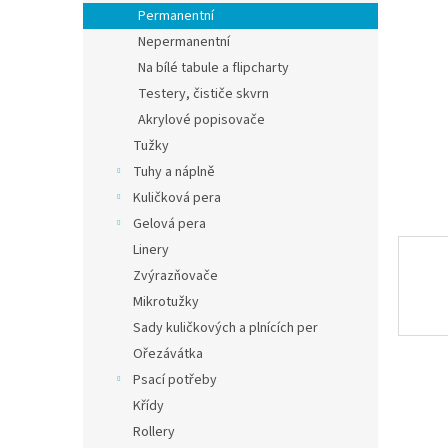
n
Permanentní
e
Nepermanentní
l
Na bílé tabule a flipcharty
Testery, čističe skvrn
Akrylové popisovače
Tužky
Tuhy a náplně
Kuličková pera
Gelová pera
Linery
Zvýrazňovače
Mikrotužky
Sady kuličkových a plnících per
Ořezávátka
Psací potřeby
Křídy
Rollery