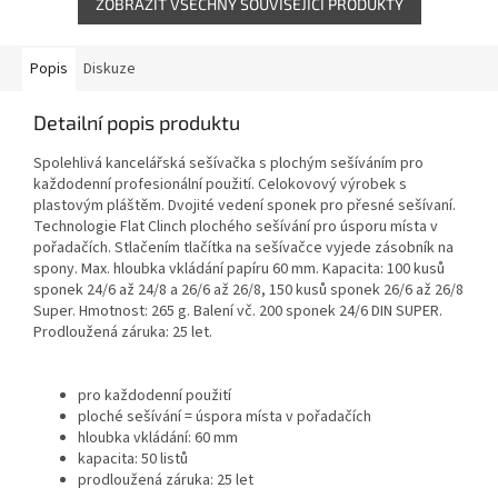
ZOBRAZIT VŠECHNY SOUVISEJÍCÍ PRODUKTY
Popis
Diskuze
Detailní popis produktu
Spolehlivá kancelářská sešívačka s plochým sešíváním pro
každodenní profesionální použití. Celokovový výrobek s
plastovým pláštěm. Dvojité vedení sponek pro přesné sešívaní.
Technologie Flat Clinch plochého sešívání pro úsporu místa v
pořadačích. Stlačením tlačítka na sešívačce vyjede zásobník na
spony. Max. hloubka vkládání papíru 60 mm. Kapacita: 100 kusů
sponek 24/6 až 24/8 a 26/6 až 26/8, 150 kusů sponek 26/6 až 26/8
Super. Hmotnost: 265 g. Balení vč. 200 sponek 24/6 DIN SUPER.
Prodloužená záruka: 25 let.
pro každodenní použití
ploché sešívání = úspora místa v pořadačích
hloubka vkládání: 60 mm
kapacita: 50 listů
prodloužená záruka: 25 let