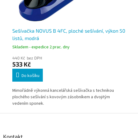
Sešívačka NOVUS B 4FC, ploché sešívání, výkon 50
Se
listů, modrá
li
Skladem - expedice 2 prac. dny
Skl
440 Kč bez DPH
44
533 Kč
53
Do košíku
Mimořádně výkonná kancelářská sešívačka s technikou
Mim
plochého sešívání s kovovým zásobníkem a dvojitým
plo
vedením sponek.
ve
Z
á
p
a
Kontakt