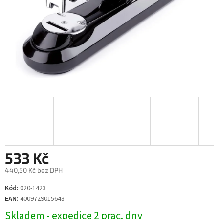
533 Kč
440,50 Kč bez DPH
Měrná
Kód:
020-1423
cena:
EAN:
4009729015643
Skladem - expedice 2 prac. dny