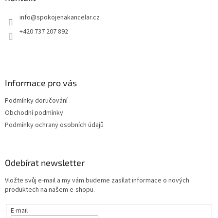
t
info
@
spokojenakancelar.cz
í
+420 737 207 892
Informace pro vás
Podmínky doručování
Obchodní podmínky
Podmínky ochrany osobních údajů
Odebírat newsletter
Vložte svůj e-mail a my vám budeme zasílat informace o nových
produktech na našem e-shopu.
E-mail