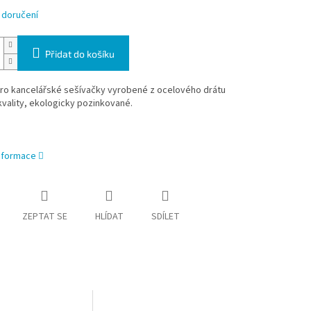
 doručení
Přidat do košíku
ro kancelářské sešívačky vyrobené z ocelového drátu
kvality, ekologicky pozinkované.
informace
ZEPTAT SE
HLÍDAT
SDÍLET