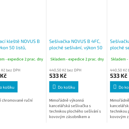
ací kleště NOVUS B
Sešívačka NOVUS B 4FC,
Sešívačk
ýkon 50 listů,
ploché sešívání, výkon 50
ploché s
mované
listů, černá
listů, mo
em - expedice 2 prac. dny
Skladem - expedice 2 prac. dny
Skladem - 
 Kč bez DPH
440,50 Kč bez DPH
440,50 Kč 
 Kč
533 Kč
533 Kč
o košíku
Do košíku
Do ko
ní chromované ruční
Mimořádně výkonná
Mimořádně
ě
kancelářská sešívačka s
kancelářsk
technikou plochého sešívání s
technikou 
kovovým zásobníkem a
kovovým z
dvojitým vedením sponek.
dvojitým v