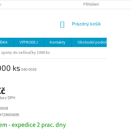
ANY OSOBNÍCH ÚDAJŮ
Přihlášení
NÁKUPNÍ
Prázdný košík
KOŠÍK
ÍDKA
VÝPRODEJ
Kontakty
Obchodní podmínky
 spony do sešívačky 1000 ks
000 ks
040-0038
Kč
 bez DPH
0038
9729003695
m - expedice 2 prac. dny