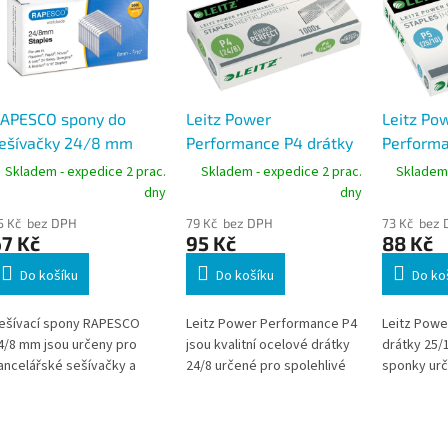
APESCO spony do
Leitz Power
Leitz Po
ešívačky 24/8 mm
Performance P4 drátky
Performa
000 ks pozinkované
do sešívačky 24/8,
do sešív
Skladem - expedice 2 prac.
Skladem - expedice 2 prac.
Skladem 
1000 ks
dny
dny
5 Kč bez DPH
79 Kč bez DPH
73 Kč bez
7 Kč
95 Kč
88 Kč
Do košíku
Do košíku
Do ko
ešívací spony RAPESCO
Leitz Power Performance P4
Leitz Powe
4/8 mm jsou určeny pro
jsou kvalitní ocelové drátky
drátky 25/
ancelářské sešívačky a
24/8 určené pro spolehlivé
sponky urč
možňují pevné spojení
sešívání až 40 listů papíru.
velkokapaci
ilnějšího svazku dokumentů.
Jsou optimalizované pro
listů papíru
hodné pro školy, úřady a
sešívačky Leitz, ale
Doporučen