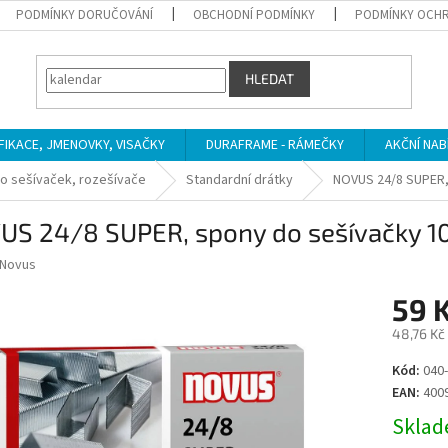
PODMÍNKY DORUČOVÁNÍ
OBCHODNÍ PODMÍNKY
PODMÍNKY OCHR
HLEDAT
IFIKACE, JMENOVKY, VISAČKY
DURAFRAME - RÁMEČKY
AKČNÍ NAB
o sešívaček, rozešívače
Standardní drátky
NOVUS 24/8 SUPER,
US 24/8 SUPER, spony do sešívačky 1
Novus
59 
48,76 Kč
Měrná
Kód:
040-
cena:
EAN:
400
Sklade