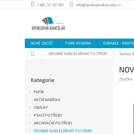
Přejít
+420 737 207 892
info@spokojenakancelar.cz
na
obsah
NOVÉ ZBOŽÍ
TORK HYGIENA
DURABLE - IDENT
Domů
DROBNÉ KANCELÁŘSKÉ POTŘEBY
Spony d
P
NOV
o
Přeskočit
s
Značka:
Kategorie
kategorie
t
r
PAPÍR
a
AKČNÍ NABÍDKA
n
OBÁLKY
n
í
PSACÍ POTŘEBY
p
ARCHIVAČNÍ POTŘEBY
a
DROBNÉ KANCELÁŘSKÉ POTŘEBY