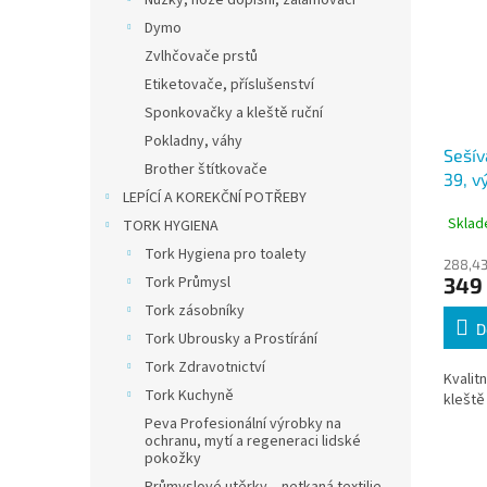
Nůžky, nože dopisní, zalamovací
Dymo
Zvlhčovače prstů
Etiketovače, příslušenství
Sponkovačky a kleště ruční
Pokladny, váhy
Sešív
Brother štítkovače
39, v
LEPÍCÍ A KOREKČNÍ POTŘEBY
chro
Sklad
TORK HYGIENA
Tork Hygiena pro toalety
288,43
Tork Průmysl
349
Tork zásobníky
D
Tork Ubrousky a Prostírání
Tork Zdravotnictví
Kvalit
Tork Kuchyně
klešt
Peva Profesionální výrobky na
ochranu, mytí a regeneraci lidské
pokožky