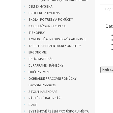
Průmyslové utěrky – netkaná textilie
CELTEX HYGIENA
Popi
DROGERIE A HYGIENA
ŠKOLNÍ POTŘEBY A POMŮCKY
Det
KANCELÁŘSKÁ TECHNIKA
TISKOPISY
TONEROVÉ A INKOUSTOVÉ CARTRIDGE
TABULE A PREZENTAČNÍ KOMPLETY
ERGONOMIE
BALÍCÍ MATERIÁL
DURAFRAME - RÁMEČKY
High-c
OBČERSTVENÍ
OCHRANNÉ PRACOVNÍ POMŮCKY
Favorite Products
STOLNÍ KALENDÁŘE
NÁSTĚNNÉ KALENDÁŘE
DIÁŘE
SYSTÉMOVÉ ŘEŠENÍ PRO ÚSPORU MÍSTA