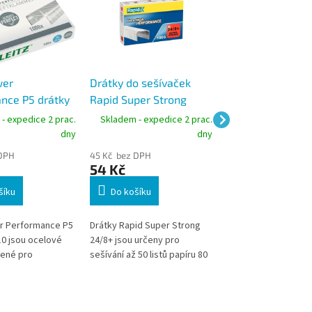
wer
Drátky do sešívaček
Drátky do sešíva
nce P5 drátky
Rapid Super Strong
Rapid Standard 
ačky 25/10
24/8+, obsah 1000ks
obsah 5000 ks
- expedice 2 prac.
Skladem - expedice 2 prac.
Skladem - expedic
dny
dny
 DPH
45 Kč bez DPH
47 Kč bez DPH
54 Kč
57 Kč
šíku
Do košíku
Do košíku
r Performance P5
Drátky Rapid Super Strong
Drátky Rapid Standa
10 jsou ocelové
24/8+ jsou určeny pro
jsou určeny pro běž
ené pro
sešívání až 50 listů papíru 80
kancelářské sešívání
tní sešívání až 60
g/m². Jsou vhodné pro
listů papíru 80 g/m².
 (80 g/m²).
školy, úřady i firmy s vyšší
měkkému galvanizo
y pro
kapacitou dokumentů. Balení
drátu jsou vhodné p