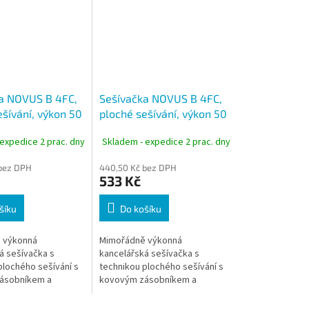
a NOVUS B 4FC,
Sešívačka NOVUS B 4FC,
ešívání, výkon 50
ploché sešívání, výkon 50
drá
listů, šedá
expedice 2 prac. dny
Skladem - expedice 2 prac. dny
bez DPH
440,50 Kč bez DPH
533 Kč
šíku
Do košíku
 výkonná
Mimořádně výkonná
á sešívačka s
kancelářská sešívačka s
plochého sešívání s
technikou plochého sešívání s
ásobníkem a
kovovým zásobníkem a
edením sponek.
dvojitým vedením sponek.