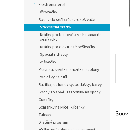
n
Elektromateriál
e
Děrovačky
l
Spony do sešívaček, rozešívače
Standardní drátky
Drátky pro blokové a velkokapacitní
sešívačky
Drátky pro elektrické sešívačky
Speciální drátky
Sešívačky
Pravítka, křivítka, kružítka, šablony
Podložky na stůl
Razítka, datumovky, podušky, barvy
Spony spisové, zásobníky na spony
Gumičky
Schránky na klíče, klíčenky
Souvi
Tubusy
Drátěný program