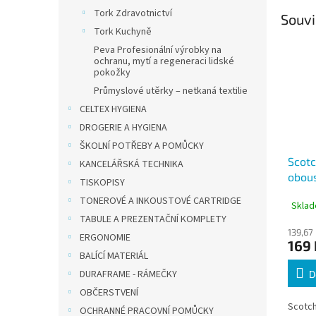
Tork Zdravotnictví
Souvi
Tork Kuchyně
Peva Profesionální výrobky na
ochranu, mytí a regeneraci lidské
pokožky
Průmyslové utěrky – netkaná textilie
CELTEX HYGIENA
DROGERIE A HYGIENA
ŠKOLNÍ POTŘEBY A POMŮCKY
Scotc
KANCELÁŘSKÁ TECHNIKA
obous
TISKOPISY
19 x 
TONEROVÉ A INKOUSTOVÉ CARTRIDGE
Sklad
interi
TABULE A PREZENTAČNÍ KOMPLETY
139,67
ERGONOMIE
169 
BALÍCÍ MATERIÁL
DURAFRAME - RÁMEČKY
D
OBČERSTVENÍ
Scotch
OCHRANNÉ PRACOVNÍ POMŮCKY