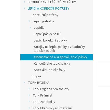
a
DROBNÉ KANCELÁŘSKÉ POTŘEBY
n
LEPÍCÍ A KOREKČNÍ POTŘEBY
e
Korekční potřeby
l
Lepicí potřeby
Lepidla
Lepicí pásky balící
Lepící korekční strojky
Strojky na lepící pásky a zásobníky
lepících pásek
Oboustranné a krepové lepící pásky
Kancelářské lepicí pásky
Speciální lepící pásky
Pryže
TORK HYGIENA
Tork Hygiena pro toalety
Tork Průmysl
Tork zásobníky
Tork Ubrousky a Prostírání