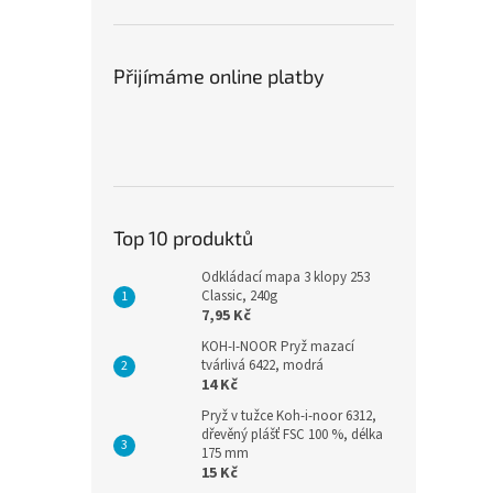
přilnavosti a snadnému
koupelen, kuchyní i dalších
u
ručnímu odtržení je ideální
vlhkých prostor, kde je
i
pro rychlou a efektivní práci
potřeba spolehlivé a čisté
h
v domácnosti i provozu.
řešení montáže. Umožňuje
p
Přijímáme online platby
rychlou instalaci bez
3
vůči
poškození povrchu.
p
m.
Top 10 produktů
Odkládací mapa 3 klopy 253
Classic, 240g
7,95 Kč
KOH-I-NOOR Pryž mazací
tvárlivá 6422, modrá
14 Kč
Pryž v tužce Koh-i-noor 6312,
dřevěný plášť FSC 100 %, délka
175 mm
15 Kč