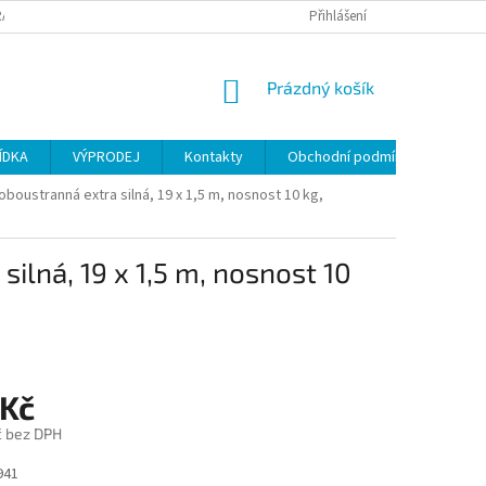
ANY OSOBNÍCH ÚDAJŮ
Přihlášení
NÁKUPNÍ
Prázdný košík
KOŠÍK
ÍDKA
VÝPRODEJ
Kontakty
Obchodní podmínky
boustranná extra silná, 19 x 1,5 m, nosnost 10 kg,
ilná, 19 x 1,5 m, nosnost 10
 Kč
č bez DPH
941