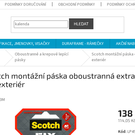
PODMÍNKY DORUČOVÁNÍ
OBCHODNÍ PODMÍNKY
PODMÍNKY OCHR
HLEDAT
IFIKACE, JMENOVKY, VISAČKY
DURAFRAME - RÁMEČKY
AKČNÍ NAB
Oboustranné a krepové lepící
Scotch montážní páska o
pásky
exteriér
ch montážní páska oboustranná extra s
exteriér
3M
138
114,05 K
Měrná
Kód:
LP4
cena: