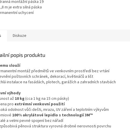
ranná montážní páska 19
,8 m je extra silná páska
rmanentní uchycení
h předmětů v interiéru.
uje šrouby a hřebíky,...
s
Diskuze
ailní popis produktu
čemu slouží
rmanentní montáž předmětů ve venkovním prostředí bez vrtání
evnění poštovních schránek, dekorací, květináčů a lišt
chlá instalace na fasádách, plotech, garážích a zahradních stavbách
avní výhody
snost až
10 kg
(cca 1 kg na 15 cm pásky)
čena pro
extrémní venkovní použití
soká odolnost vůči dešti, mrazu, UV záření a teplotním výkyvům
émiové
100% akrylátové lepidlo s technologií 3M™
valé a velmi pevné spojení bez nářadí
izpůsobivá pěnová struktura vyrovná drobné nerovnosti povrchu