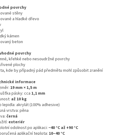
odné povrchy
lované stěny
kované a hladké dřevo
v
yl
adký kámen
kovaný beton
vhodné povrchy
mné, křehké nebo nesoudržné povrchy
křivené plochy
sta, kde by případný pád předmětu mohl způsobit zranění
chnické informace
změr:
19 mm × 1,5 m
oušťka pásky: cca
1,1 mm
snost:
až 10 kg
 lepidla: akrylát (100% adhesive)
sná vrstva: pěna
rva:
černá
žití:
exteriér
lotní odolnost po aplikaci:
−40 °C až +90 °C
poručená aplikační teplota:
10–40 °C