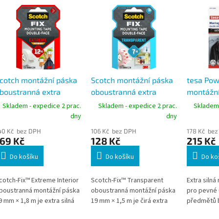
cotch montážní páska
Scotch montážní páska
tesa Pow
boustranná extra
oboustranná extra
montážní
ilná, 19 x 1,5 m,
silná, 19x1,5 m, nosnost
páska U
Skladem - expedice 2 prac.
Skladem - expedice 2 prac.
Skladem 
osnost 12 kg, interiér
až 7 kg, čirá
bílá 19 m
dny
dny
40 Kč bez DPH
106 Kč bez DPH
178 Kč bez
69 Kč
128 Kč
215 Kč
Do košíku
Do košíku
Do ko
cotch-Fix™ Extreme Interior
Scotch-Fix™ Transparent
Extra silná
boustranná montážní páska
oboustranná montážní páska
pro pevné 
9 mm × 1,8 m je extra silná
19 mm × 1,5 m je čirá extra
předmětů b
áska pro permanentní
silná páska pro neviditelné
pro interiér