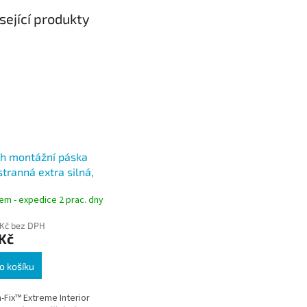
sející produkty
h montážní páska
tranná extra silná,
1,5 m, nosnost 12 kg,
em - expedice 2 prac. dny
ér
 Kč bez DPH
Kč
o košíku
-Fix™ Extreme Interior