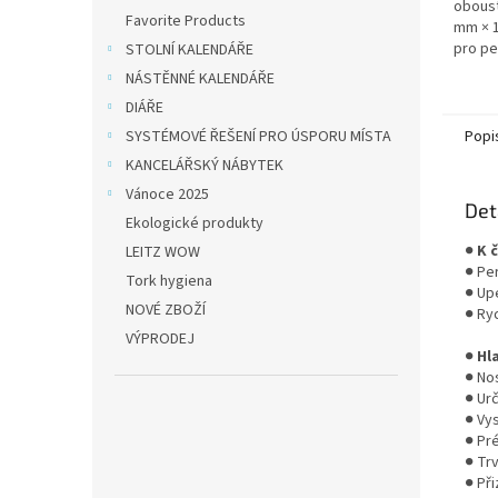
oboust
Favorite Products
mm × 1
pro pe
STOLNÍ KALENDÁŘE
těžšíc
NÁSTĚNNÉ KALENDÁŘE
Nahraz
DIÁŘE
SYSTÉMOVÉ ŘEŠENÍ PRO ÚSPORU MÍSTA
Popi
KANCELÁŘSKÝ NÁBYTEK
Vánoce 2025
Det
Ekologické produkty
●
K 
LEITZ WOW
● Pe
Tork hygiena
● Up
NOVÉ ZBOŽÍ
● Ry
VÝPRODEJ
●
Hl
● No
● Ur
● Vy
● Pr
● Tr
● Př