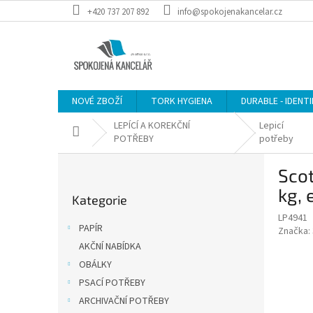
Přejít
+420 737 207 892
info@spokojenakancelar.cz
na
obsah
NOVÉ ZBOŽÍ
TORK HYGIENA
DURABLE - IDENT
LEPÍCÍ A KOREKČNÍ
Lepicí
Domů
POTŘEBY
potřeby
P
Scot
o
Přeskočit
s
kg, 
Kategorie
kategorie
t
LP4941
r
PAPÍR
Značka:
a
AKČNÍ NABÍDKA
n
OBÁLKY
n
í
PSACÍ POTŘEBY
p
ARCHIVAČNÍ POTŘEBY