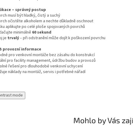
likace – správný postup
rch musí být hladký, čistý a suchý
vrch očistěte alkoholem a nechte důkladně oschnout
sku aplikujte po celé ploše spojovaných povrchů
tlačujte minimálně
60 sekund
oj je
trvalý
– při odstranění může dojít k poškození povrchu
B provozní informace
odné pro venkovní montáže bez zásahu do konstrukcí
eální pro facility management, údržbu budov a provozů
olné řešení pro dlouhodobé venkovní uchycení
žuje náklady na montáž, servis i potřebné nářadí
ontrast mode
Mohlo by Vás zaj