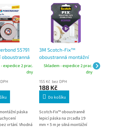
erbond 55791
3M Scotch-Fix™
tesa 5671 obous
 oboustranná
oboustranná montážní
podlahová páska
LTRA STRONG
páska na zrcadla, 19
silná, 50 mm x 1
- expedice 2 prac.
Skladem - expedice 2 prac.
Skladem - expedic
m x 1,5 m
mm × 5 m, nosnost 5 kg
dny
dny
 DPH
155 Kč bez DPH
128 Kč bez DPH
188 Kč
155 Kč
šíku
Do košíku
Do košíku
 montážní páska
Scotch-Fix™ oboustranně
Extra silná oboustra
uchycení
lepicí páska na zrcadla 19
páska určená pro tr
ez vrtání. Vhodná
mm × 5 m je silná montážní
upevnění koberců a
 i exteriér
páska určená pro trvalé
podlahových krytin.