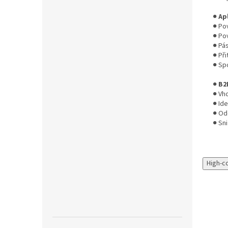
●
Ap
● Pov
● Po
● Pá
● Při
● Sp
●
B2
● Vh
● Id
● Od
● Sni
High-c