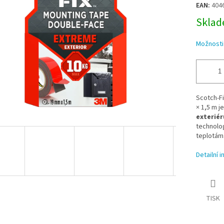
EAN:
404
Sklade
Možnosti
Scotch-F
× 1,5 m j
exteriér
technolog
teplotám
Detailní 
TISK