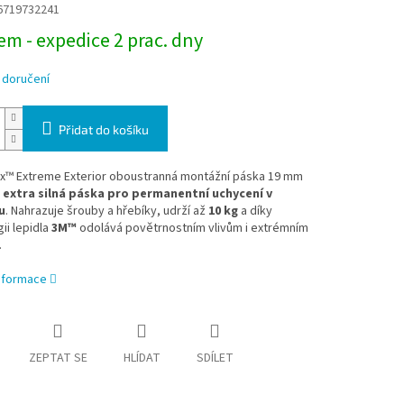
6719732241
m - expedice 2 prac. dny
 doručení
Přidat do košíku
ix™ Extreme Exterior oboustranná montážní páska 19 mm
e
extra silná páska pro permanentní uchycení v
u
. Nahrazuje šrouby a hřebíky, udrží až
10 kg
a díky
ii lepidla
3M™
odolává povětrnostním vlivům i extrémním
.
informace
ZEPTAT SE
HLÍDAT
SDÍLET