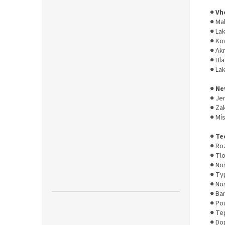
●
Vh
● Ma
● La
● Ko
● Akr
● Hl
● La
●
Ne
● Je
● Za
● Mí
●
Te
● Ro
● Tl
● No
● Typ
● No
● Ba
● Pou
● Tep
● Do