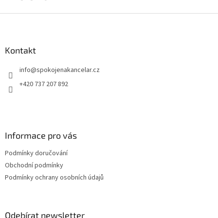
Z
á
p
a
Kontakt
t
info
@
spokojenakancelar.cz
í
+420 737 207 892
Informace pro vás
Podmínky doručování
Obchodní podmínky
Podmínky ochrany osobních údajů
Odebírat newsletter