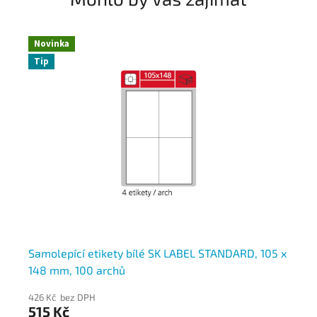
Novinka
Tip
,
Samolepící etikety bílé SK LABEL STANDARD, 105 x
Sa
148 mm, 100 archů
11
426 Kč bez DPH
42
515 Kč
51