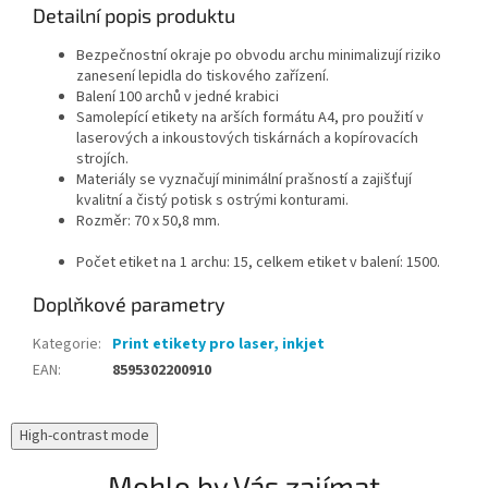
Detailní popis produktu
Bezpečnostní okraje po obvodu archu minimalizují riziko
zanesení lepidla do tiskového zařízení.
Balení 100 archů v jedné krabici
Samolepící etikety na arších formátu A4, pro použití v
laserových a inkoustových tiskárnách a kopírovacích
strojích.
Materiály se vyznačují minimální prašností a zajišťují
kvalitní a čistý potisk s ostrými konturami.
Rozměr: 70 x 50,8 mm.
Počet etiket na 1 archu: 15, celkem etiket v balení: 1500.
Doplňkové parametry
Kategorie
:
Print etikety pro laser, inkjet
EAN
:
8595302200910
High-contrast mode
Mohlo by Vás zajímat