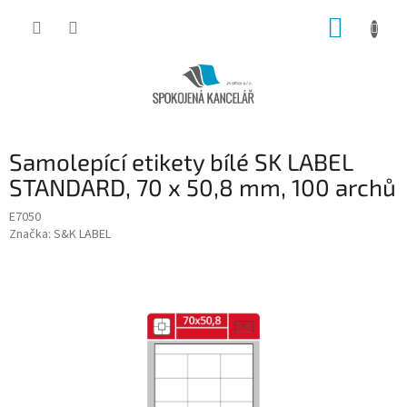
Přejít
NÁKUP
na
obsah
KOŠÍK
Samolepící etikety bílé SK LABEL
STANDARD, 70 x 50,8 mm, 100 archů
E7050
Značka:
S&K LABEL