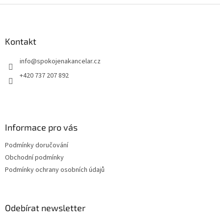
Z
á
p
a
Kontakt
t
info
@
spokojenakancelar.cz
í
+420 737 207 892
Informace pro vás
Podmínky doručování
Obchodní podmínky
Podmínky ochrany osobních údajů
Odebírat newsletter