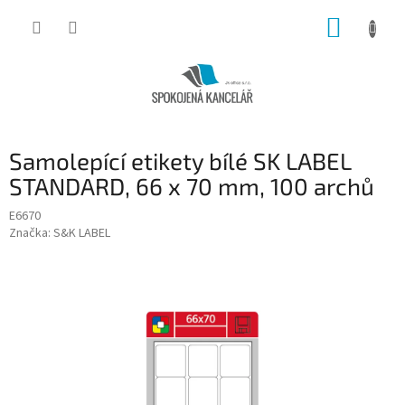
Přejít
NÁKUP
na
obsah
KOŠÍK
Samolepící etikety bílé SK LABEL
STANDARD, 66 x 70 mm, 100 archů
E6670
Značka:
S&K LABEL