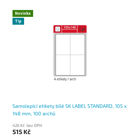
Novinka
Tip
,
Samolepící etikety bílé SK LABEL STANDARD, 105 x
Sa
148 mm, 100 archů
11
426 Kč bez DPH
42
515 Kč
51