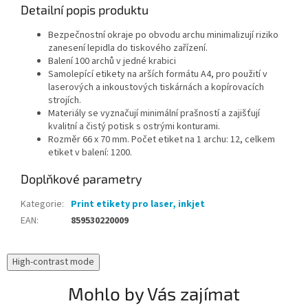
Detailní popis produktu
Bezpečnostní okraje po obvodu archu minimalizují riziko
zanesení lepidla do tiskového zařízení.
Balení 100 archů v jedné krabici
Samolepící etikety na arších formátu A4, pro použití v
laserových a inkoustových tiskárnách a kopírovacích
strojích.
Materiály se vyznačují minimální prašností a zajišťují
kvalitní a čistý potisk s ostrými konturami.
Rozměr 66 x 70 mm. Počet etiket na 1 archu: 12, celkem
etiket v balení: 1200.
Doplňkové parametry
Kategorie
:
Print etikety pro laser, inkjet
EAN
:
859530220009
High-contrast mode
Mohlo by Vás zajímat