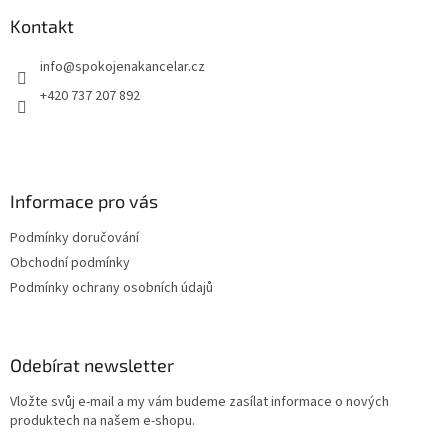
p
a
Kontakt
t
info
@
spokojenakancelar.cz
í
+420 737 207 892
Informace pro vás
Podmínky doručování
Obchodní podmínky
Podmínky ochrany osobních údajů
Odebírat newsletter
Vložte svůj e-mail a my vám budeme zasílat informace o nových
produktech na našem e-shopu.