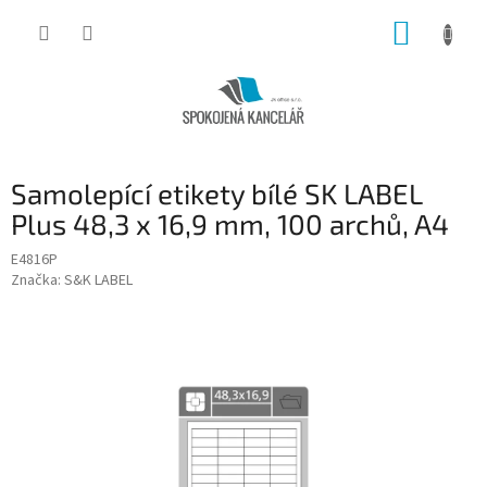
Přejít
NÁKUP
na
obsah
KOŠÍK
Samolepící etikety bílé SK LABEL
Plus 48,3 x 16,9 mm, 100 archů, A4
E4816P
Značka:
S&K LABEL