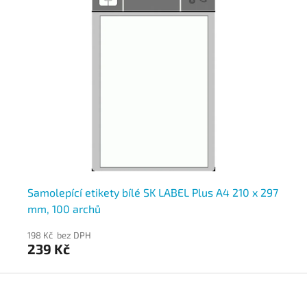
Samolepící etikety bílé SK LABEL Plus A4 210 x 297
Sa
mm, 100 archů
mm
198 Kč bez DPH
198
239 Kč
2
Z
á