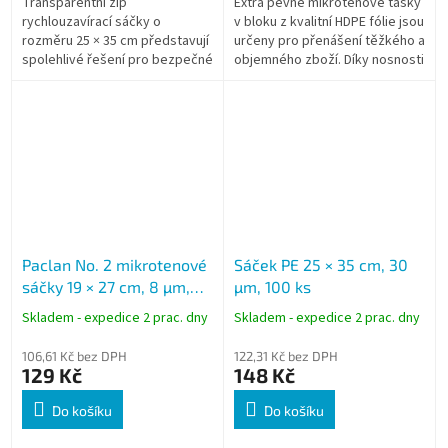
Transparentní zip
Extra pevné mikrotenové tašky
rychlouzavírací sáčky o
v bloku z kvalitní HDPE fólie jsou
rozměru 25 × 35 cm představují
určeny pro přenášení těžkého a
spolehlivé řešení pro bezpečné
objemného zboží. Díky nosnosti
uložení, ochranu a třídění
až 15 kg, rozměru 33 + 22 × 70
větších předmětů. Díky
cm a praktickému...
pevnému...
Paclan No. 2 mikrotenové
Sáček PE 25 × 35 cm, 30
sáčky 19 × 27 cm, 8 µm,
µm, 100 ks
1000 ks
Skladem - expedice 2 prac. dny
Skladem - expedice 2 prac. dny
106,61 Kč bez DPH
122,31 Kč bez DPH
129 Kč
148 Kč
Do košíku
Do košíku