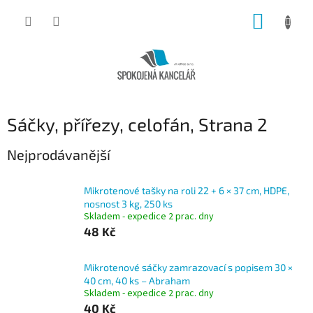
Přejít
NÁKUP
na
obsah
KOŠÍK
Sáčky, přířezy, celofán
, Strana 2
Nejprodávanější
Mikrotenové tašky na roli 22 + 6 × 37 cm, HDPE,
nosnost 3 kg, 250 ks
Skladem - expedice 2 prac. dny
48 Kč
Mikrotenové sáčky zamrazovací s popisem 30 ×
40 cm, 40 ks – Abraham
Skladem - expedice 2 prac. dny
40 Kč