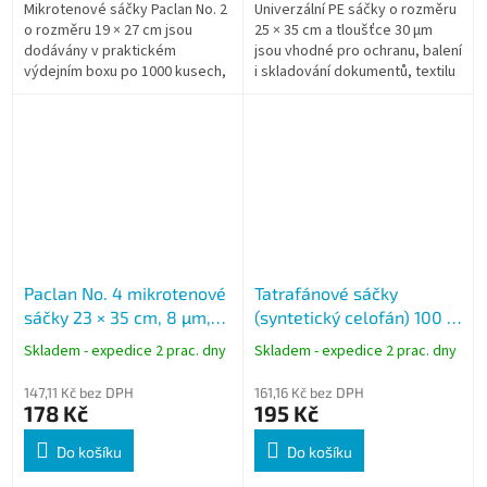
Mikrotenové sáčky Paclan No. 2
Univerzální PE sáčky o rozměru
o rozměru 19 × 27 cm jsou
25 × 35 cm a tloušťce 30 µm
dodávány v praktickém
jsou vhodné pro ochranu, balení
výdejním boxu po 1000 kusech,
i skladování dokumentů, textilu
který umožňuje hygienické a
nebo drobného zboží.
rychlé odebírání jednotlivých
Transparentní provedení
sáčků....
umožňuje...
Paclan No. 4 mikrotenové
Tatrafánové sáčky
sáčky 23 × 35 cm, 8 µm,
(syntetický celofán) 100 ×
1000 ks
170 mm, křížové dno, čiré,
Skladem - expedice 2 prac. dny
Skladem - expedice 2 prac. dny
100 ks
147,11 Kč bez DPH
161,16 Kč bez DPH
178 Kč
195 Kč
Do košíku
Do košíku