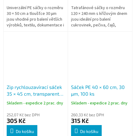
Univerzální PE sáčky o rozměru
Tatrafánové sáčky o rozměru
30 × 50 cm a tloušťce 30 µm
120 × 240 mm s křížovým dnem
jsou vhodné pro balení větších
jsou ideální pro balení
výrobků, textilu, dokumentace i
cukrovinek, pečiva, čajů,
různých provozních materiálů.
ořechů, kosmetiky i dárkových
Transparentní provedení...
předmětů. Jsou vyrobeny z
kvalitní BOPP...
Zip rychlouzavírací sáček
Sáček PE 40 × 60 cm, 30
35 × 45 cm, transparentní,
µm, 100 ks
LDPE, 100 ks
Skladem - expedice 2 prac. dny
Skladem - expedice 2 prac. dny
252,07 Kč bez DPH
260,33 Kč bez DPH
305 Kč
315 Kč
Do košíku
Do košíku