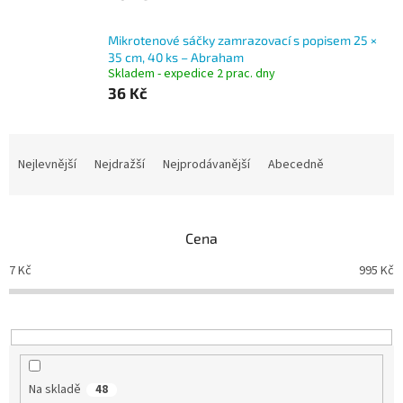
Mikrotenové sáčky zamrazovací s popisem 25 ×
35 cm, 40 ks – Abraham
Skladem - expedice 2 prac. dny
36 Kč
Ř
a
Nejlevnější
Nejdražší
Nejprodávanější
Abecedně
z
e
n
Cena
í
p
7
Kč
995
Kč
r
o
d
u
k
t
Na skladě
48
ů