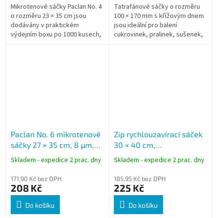
Mikrotenové sáčky Paclan No. 4
Tatrafánové sáčky o rozměru
o rozměru 23 × 35 cm jsou
100 × 170 mm s křížovým dnem
dodávány v praktickém
jsou ideální pro balení
výdejním boxu po 1000 kusech,
cukrovinek, pralinek, sušenek,
který umožňuje rychlé a
čajů, drobných dárků i
hygienické odebírání
dekorativních výrobků. Jsou
jednotlivých sáčků....
vyrobeny z...
Paclan No. 6 mikrotenové
Zip rychlouzavírací sáček
sáčky 27 × 35 cm, 8 µm,
30 × 40 cm,
1000 ks
transparentní, LDPE, 100
Skladem - expedice 2 prac. dny
Skladem - expedice 2 prac. dny
ks
171,90 Kč bez DPH
185,95 Kč bez DPH
208 Kč
225 Kč
Do košíku
Do košíku