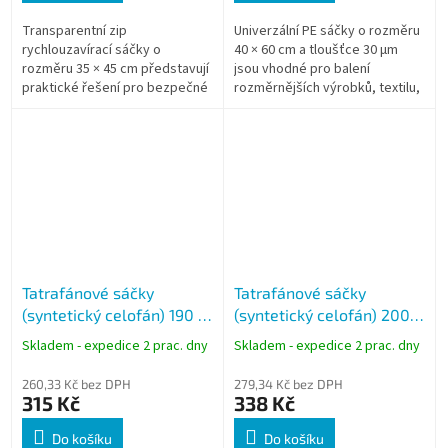
Transparentní zip
Univerzální PE sáčky o rozměru
rychlouzavírací sáčky o
40 × 60 cm a tloušťce 30 µm
rozměru 35 × 45 cm představují
jsou vhodné pro balení
praktické řešení pro bezpečné
rozměrnějších výrobků, textilu,
uložení, ochranu a organizaci
dokumentace i provozního
rozměrnějších předmětů. Díky
materiálu. Transparentní
pevnému...
provedení...
Tatrafánové sáčky
Tatrafánové sáčky
(syntetický celofán) 190 ×
(syntetický celofán) 200 ×
300 mm, křížové dno, čiré,
360 mm, křížové dno, čiré,
Skladem - expedice 2 prac. dny
Skladem - expedice 2 prac. dny
100 ks
100 ks
260,33 Kč bez DPH
279,34 Kč bez DPH
315 Kč
338 Kč
Do košíku
Do košíku