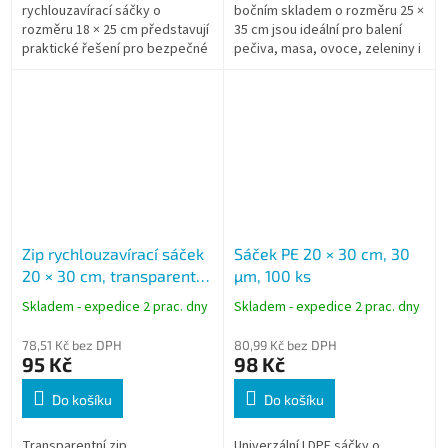
rychlouzavírací sáčky o
bočním skladem o rozměru 25 ×
rozměru 18 × 25 cm představují
35 cm jsou ideální pro balení
praktické řešení pro bezpečné
pečiva, masa, ovoce, zeleniny i
uložení, třídění a ochranu
dalšího potravinářského
větších drobných předmětů.
sortimentu. Díky praktické...
Díky pevnému...
Zip rychlouzavírací sáček
Sáček PE 20 × 30 cm, 30
20 × 30 cm, transparentní,
µm, 100 ks
LDPE, 100 ks
Skladem - expedice 2 prac. dny
Skladem - expedice 2 prac. dny
78,51 Kč bez DPH
80,99 Kč bez DPH
95 Kč
98 Kč
Do košíku
Do košíku
Transparentní zip
Univerzální LDPE sáčky o