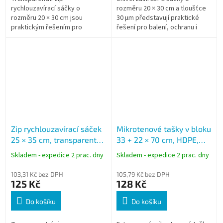
rychlouzavírací sáčky o
rozměru 20 × 30 cm a tloušťce
rozměru 20 × 30 cm jsou
30 µm představují praktické
praktickým řešením pro
řešení pro balení, ochranu i
bezpečné uložení, třídění a
skladování nejrůznějších
ochranu větších předmětů. Díky
předmětů. Díky čirému
pevnému rychlouzavíracímu...
provedení je obsah...
Zip rychlouzavírací sáček
Mikrotenové tašky v bloku
25 × 35 cm, transparentní,
33 + 22 × 70 cm, HDPE,
LDPE, 100 ks
nosnost 15 kg, 100 ks
Skladem - expedice 2 prac. dny
Skladem - expedice 2 prac. dny
103,31 Kč bez DPH
105,79 Kč bez DPH
125 Kč
128 Kč
Do košíku
Do košíku