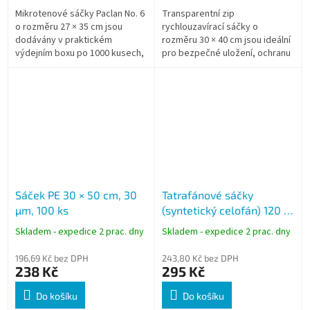
Mikrotenové sáčky Paclan No. 6
Transparentní zip
o rozměru 27 × 35 cm jsou
rychlouzavírací sáčky o
dodávány v praktickém
rozměru 30 × 40 cm jsou ideální
výdejním boxu po 1000 kusech,
pro bezpečné uložení, ochranu
který umožňuje rychlé a
a organizaci rozměrnějších
hygienické odebírání
předmětů. Díky pevnému
jednotlivých sáčků....
rychlouzavíracímu zipu...
Sáček PE 30 × 50 cm, 30
Tatrafánové sáčky
µm, 100 ks
(syntetický celofán) 120 ×
240 mm, křížové dno, čiré,
Skladem - expedice 2 prac. dny
Skladem - expedice 2 prac. dny
100 ks
196,69 Kč bez DPH
243,80 Kč bez DPH
238 Kč
295 Kč
Do košíku
Do košíku