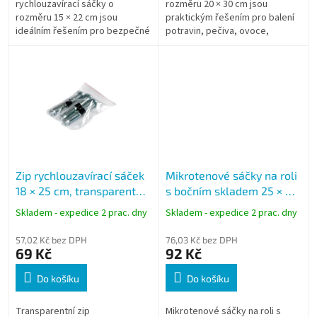
rychlouzavírací sáčky o
rozměru 20 × 30 cm jsou
rozměru 15 × 22 cm jsou
praktickým řešením pro balení
ideálním řešením pro bezpečné
potravin, pečiva, ovoce,
uložení, třídění a ochranu
zeleniny i drobného zboží. Díky
větších drobných předmětů.
odtrhávání po perforaci jsou
Díky pevnému...
vždy...
Zip rychlouzavírací sáček
Mikrotenové sáčky na roli
18 × 25 cm, transparentní,
s bočním skladem 25 × 35
LDPE, 100 ks
cm, HDPE, 500 ks
Skladem - expedice 2 prac. dny
Skladem - expedice 2 prac. dny
57,02 Kč bez DPH
76,03 Kč bez DPH
69 Kč
92 Kč
Do košíku
Do košíku
Transparentní zip
Mikrotenové sáčky na roli s