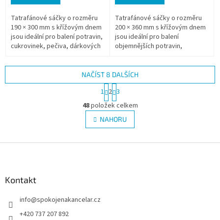
Tatrafánové sáčky o rozměru
Tatrafánové sáčky o rozměru
190 × 300 mm s křížovým dnem
200 × 360 mm s křížovým dnem
jsou ideální pro balení potravin,
jsou ideální pro balení
cukrovinek, pečiva, dárkových
objemnějších potravin,
předmětů i dekorací. Jsou
cukrovinek, pečiva, dárkových
vyrobeny z kvalitní BOPP fólie...
předmětů i dekorativního zboží.
Jsou...
NAČÍST 8 DALŠÍCH
S
1
2
3
t
O
r
48
položek celkem
v
á
l
NAHORU
n
á
k
d
o
v
Z
a
á
c
á
n
í
p
í
p
a
Kontakt
r
t
v
info
@
spokojenakancelar.cz
í
k
y
+420 737 207 892