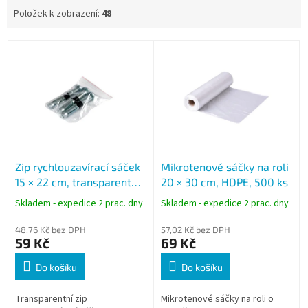
Položek k zobrazení:
48
V
ý
p
i
s
p
r
o
Zip rychlouzavírací sáček
Mikrotenové sáčky na roli
d
15 × 22 cm, transparentní,
20 × 30 cm, HDPE, 500 ks
u
LDPE, 100 ks
k
Skladem - expedice 2 prac. dny
Skladem - expedice 2 prac. dny
t
ů
48,76 Kč bez DPH
57,02 Kč bez DPH
59 Kč
69 Kč
Do košíku
Do košíku
Transparentní zip
Mikrotenové sáčky na roli o