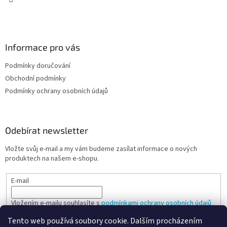
v
ý
p
i
s
Informace pro vás
u
Podmínky doručování
Obchodní podmínky
Podmínky ochrany osobních údajů
Odebírat newsletter
Vložte svůj e-mail a my vám budeme zasílat informace o nových
produktech na našem e-shopu.
E-mail
Vložením e-mailu souhlasíte s
podmínkami ochrany osobních údajů
Tento web používá soubory cookie. Dalším procházením
PŘIHLÁSIT SE