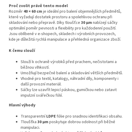
Proč zvolit právě tento model
Rozměr
40 × 60 cm
je ideální pro balení objemnějších předmětů,
které vyžadují dostatek prostoru a spolehlivou ochranu při
skladování nebo přepravě. Díky tloušťce
30 µm
nabízejí sáčky
optimální poměr pevnosti a flexibility pro každodenní použití.
Jsou oblíbené v e-shopech, skladech i výrobních provozech,
kde je důležitá rychlá manipulace a přehledná organizace zboží.
K čemu slouží
Slouží k ochraně výrobků před prachem, nečistotami a
běžnou vlhkostí.
Umožňují bezpečné balení a skladování větších předmětů.
Vhodné pro textil, katalogy, náhradní díly, komponenty i
další provozní materiál.
Sáčky lze uzavřít lepicí páskou, gumičkou nebo zatavit
impulzní svářečkou fólií.
Hlavní výhody
Transparentní
LDPE
fólie pro snadnou identifikaci obsahu.
Tloušťka
30 µm
poskytuje dobrou odolnost při běžné
manipulaci.