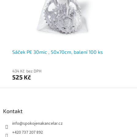
Sáček PE 30mic , 50x70cm, balení 100 ks
Zi
tr
434 Kč bez DPH
25
525 Kč
3
Z
á
p
a
Kontakt
t
info
@
spokojenakancelar.cz
í
+420 737 207 892