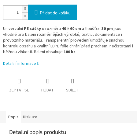
Přidat do košíku
Univerzální
PE sáčky
o rozměru
40 × 60 cm
a tloušťce
30 µm
jsou
vhodné pro balení rozměrnějších výrobků, textilu, dokumentace i
provozního materiálu. Transparentní provedení umožňuje snadnou
kontrolu obsahu a kvalitní LDPE fólie chrání před prachem, nečistotami i
běžnou vlhkostí. Balení obsahuje
100 ks
.
Detailní informace
ZEPTAT SE
HLÍDAT
SDÍLET
Popis
Diskuze
Detailní popis produktu