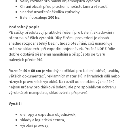
Velký rozměr pro balení objemnějších výrobků.
Chrání obsah před prachem, nečistotami a vlhkostí.
Snadné uzavření několika způsoby.
Balení obsahuje
100 ks
.
Podrobný popis
PE sáčky představují praktické řešení pro balení, skladování i
přepravu větších výrobků. Díky čirému provedení je obsah
snadno rozpoznatelný bez nutnosti otevírání, což usnadňuje
práci ve skladech i při expedici objednávek. Pružná
LDPE
fólie
dobře odolává běžnému namáhání a přizpůsobí se tvaru
balených předmětů.
Rozměr
40 × 60 cm
je vhodný například pro balení oděvů, textilu,
větších dokumentací, reklamních materiálů, náhradních dílů nebo
různých provozních výrobků. Na rozdíl od celofánových sáčků
nejsou určeny pro dárkové balení, ale pro spolehlivou ochranu
výrobků při manipulaci, skladování a přepravě.
Využití
e-shopy a expedice objednávek,
sklady a logistická centra,
výrobní provozy,