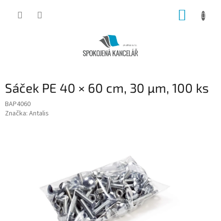
Přejít
NÁKUP
na
obsah
KOŠÍK
Sáček PE 40 × 60 cm, 30 µm, 100 ks
BAP4060
Značka:
Antalis