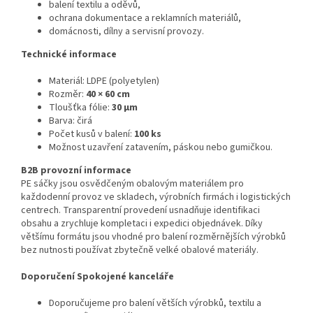
balení textilu a oděvů,
ochrana dokumentace a reklamních materiálů,
domácnosti, dílny a servisní provozy.
Technické informace
Materiál: LDPE (polyetylen)
Rozměr:
40 × 60 cm
Tloušťka fólie:
30 µm
Barva: čirá
Počet kusů v balení:
100 ks
Možnost uzavření zatavením, páskou nebo gumičkou.
B2B provozní informace
PE sáčky jsou osvědčeným obalovým materiálem pro
každodenní provoz ve skladech, výrobních firmách i logistických
centrech. Transparentní provedení usnadňuje identifikaci
obsahu a zrychluje kompletaci i expedici objednávek. Díky
většímu formátu jsou vhodné pro balení rozměrnějších výrobků
bez nutnosti používat zbytečně velké obalové materiály.
Doporučení Spokojené kanceláře
Doporučujeme pro balení větších výrobků, textilu a