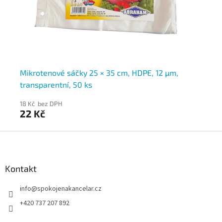
100
Mikrotenové sáčky 25 × 35 cm, HDPE, 12 µm,
Mi
transparentní, 50 ks
no
18 Kč bez DPH
24
22 Kč
2
Z
á
p
a
Kontakt
t
info
@
spokojenakancelar.cz
í
+420 737 207 892