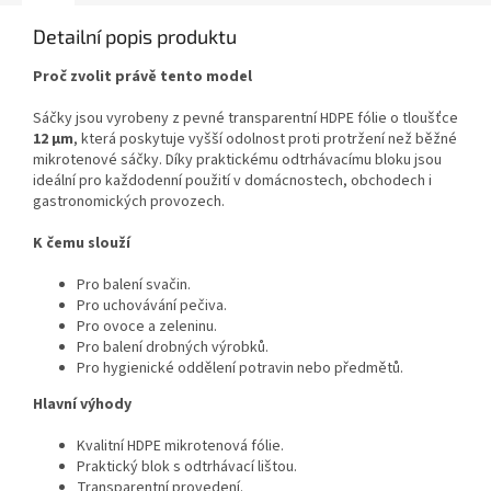
Detailní popis produktu
Proč zvolit právě tento model
Sáčky jsou vyrobeny z pevné transparentní HDPE fólie o tloušťce
12 µm
, která poskytuje vyšší odolnost proti protržení než běžné
mikrotenové sáčky. Díky praktickému odtrhávacímu bloku jsou
ideální pro každodenní použití v domácnostech, obchodech i
gastronomických provozech.
K čemu slouží
Pro balení svačin.
Pro uchovávání pečiva.
Pro ovoce a zeleninu.
Pro balení drobných výrobků.
Pro hygienické oddělení potravin nebo předmětů.
Hlavní výhody
Kvalitní HDPE mikrotenová fólie.
Praktický blok s odtrhávací lištou.
Transparentní provedení.