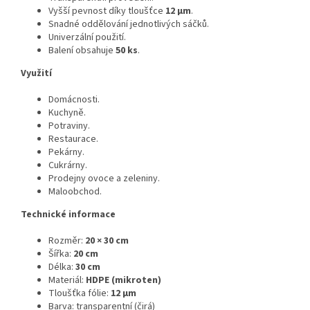
Vyšší pevnost díky tloušťce
12 µm
.
Snadné oddělování jednotlivých sáčků.
Univerzální použití.
Balení obsahuje
50 ks
.
Využití
Domácnosti.
Kuchyně.
Potraviny.
Restaurace.
Pekárny.
Cukrárny.
Prodejny ovoce a zeleniny.
Maloobchod.
Technické informace
Rozměr:
20 × 30 cm
Šířka:
20 cm
Délka:
30 cm
Materiál:
HDPE (mikroten)
Tloušťka fólie:
12 µm
Barva: transparentní (čirá)