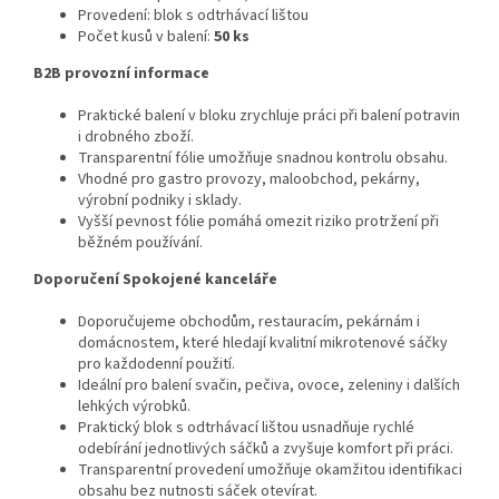
Provedení: blok s odtrhávací lištou
Počet kusů v balení:
50 ks
B2B provozní informace
Praktické balení v bloku zrychluje práci při balení potravin
i drobného zboží.
Transparentní fólie umožňuje snadnou kontrolu obsahu.
Vhodné pro gastro provozy, maloobchod, pekárny,
výrobní podniky i sklady.
Vyšší pevnost fólie pomáhá omezit riziko protržení při
běžném používání.
Doporučení Spokojené kanceláře
Doporučujeme obchodům, restauracím, pekárnám i
domácnostem, které hledají kvalitní mikrotenové sáčky
pro každodenní použití.
Ideální pro balení svačin, pečiva, ovoce, zeleniny i dalších
lehkých výrobků.
Praktický blok s odtrhávací lištou usnadňuje rychlé
odebírání jednotlivých sáčků a zvyšuje komfort při práci.
Transparentní provedení umožňuje okamžitou identifikaci
obsahu bez nutnosti sáček otevírat.