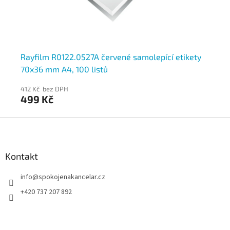
y
Rayfilm R0122.0527A červené samolepící etikety
Ra
70x36 mm A4, 100 listů
21
412 Kč bez DPH
412
499 Kč
4
Z
á
p
a
Kontakt
t
info
@
spokojenakancelar.cz
í
+420 737 207 892