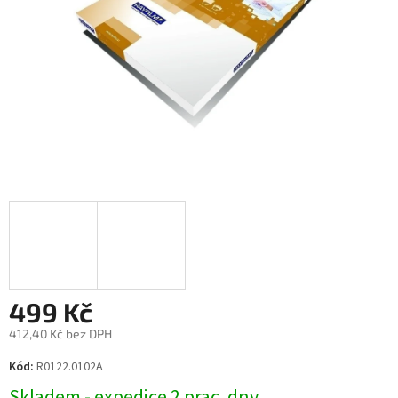
499 Kč
412,40 Kč bez DPH
Měrná
Kód:
R0122.0102A
cena:
Skladem - expedice 2 prac. dny