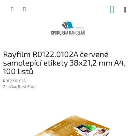
Přejít
NÁKUP
na
obsah
KOŠÍK
Rayfilm R0122.0102A červené
samolepící etikety 38x21,2 mm A4,
100 listů
R0122.0102A
Značka:
Best Print