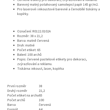
Červené etikety pro dekoraci, zvýrazňování a reklamu.
Barevný matný potahovaný samolepicí papír 145 gr/m2.
Pro laserové i inkoustové barevné a černobílé tiskárny a
kopírky.
Označení: R0122.0102A
Rozměr: 38 x 21,2
Barva: matně červená
Druh: matné
Počet etiket: 65
Balení: 100 archů
Popis: červené pastelové etikety pro dekoraci,
zvýrazňování a reklamu.
Tiskárna: inkoust, laser, kopírka
První rozměr
38
Druhý rozměr
21,2
Počet etiket na archu
65
Počet archů
100
Barva
červená
Formát
A4