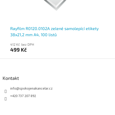
Rayfilm R0120.0102A zelené samolepící etikety
Ra
38x21,2 mm A4, 100 listů
70
412 Kč bez DPH
412
499 Kč
4
Z
á
p
a
Kontakt
t
info
@
spokojenakancelar.cz
í
+420 737 207 892