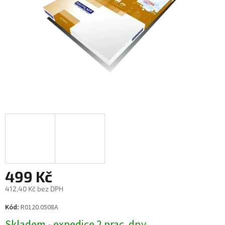
499 Kč
412,40 Kč bez DPH
Měrná
Kód:
R0120.0508A
cena:
Skladem - expedice 2 prac. dny