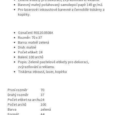
Zelené etikety pro dekoraci, zvýrazňování a reklamu.
Barevný matný potahovaný samolepicí papír 145 gr/m2.
Pro laserové i inkoustové barevné a černobílé tiskárny a
kopírky.
Označení: R0120.0508A
Rozměr: 70 x 37
Barva: matně zelená
Druh: matné
Počet etiket: 24
Balení: 100 archů
Popis: Zelené pastelové etikety pro dekoraci,
zvýrazňování a reklamu.
Tiskárna: inkoust, laser, kopírka
První rozměr
70
Druhý rozměr
37
Počet etiket na archu
24
Počet archů
100
Barva
zelená
Formát
A4