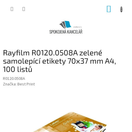
Přejít
NÁKUP
na
obsah
KOŠÍK
Rayfilm R0120.0508A zelené
samolepící etikety 70x37 mm A4,
100 listů
R0120.0508A
Značka:
Best Print