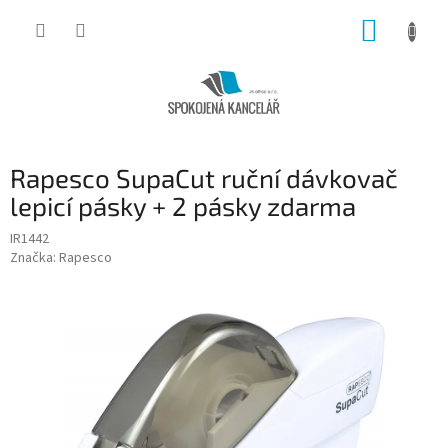
Přejít
NÁKUP
na
obsah
KOŠÍK
Rapesco SupaCut ruční dávkovač
lepicí pásky + 2 pásky zdarma
IR1442
Značka:
Rapesco