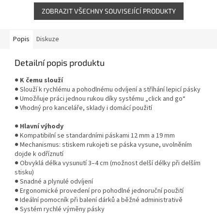
kancelář...
ZOBRAZIT VŠECHNY SOUVISEJÍCÍ PRODUKTY
Popis
Diskuze
Detailní popis produktu
●
K čemu slouží
● Slouží k rychlému a pohodlnému odvíjení a stříhání lepicí pásky
● Umožňuje práci jednou rukou díky systému „click and go“
● Vhodný pro kanceláře, sklady i domácí použití
●
Hlavní výhody
● Kompatibilní se standardními páskami 12 mm a 19 mm
● Mechanismus: stiskem rukojeti se páska vysune, uvolněním
dojde k odříznutí
● Obvyklá délka vysunutí 3–4 cm (možnost delší délky při delším
stisku)
● Snadné a plynulé odvíjení
● Ergonomické provedení pro pohodlné jednoruční použití
● Ideální pomocník při balení dárků a běžné administrativě
● Systém rychlé výměny pásky