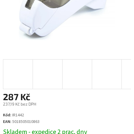
287 Kč
237,19 Kč bez DPH
Měrná
Kód:
IR1442
cena:
EAN:
5018505010863
Skladem - expedice 2 prac. dny