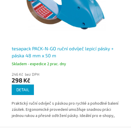
tesapack PACK-N-GO ruční odvíječ lepicí pásky +
Te
páska 48 mm x 50 m
66
Skladem - expedice 2 prac. dny
Skl
246 Kč bez DPH
43
298 Kč
5
DETAIL
Praktický ruční odvíječ s páskou pro rychlé a pohodlné balení
Rob
zásilek. Ergonomické provedení umožňuje snadnou práci
ů.
uza
jednou rukou a přesné odtržení pásky. Ideální pro e-shopy,
kon
sklady i domácnosti.
poh
Z
zás