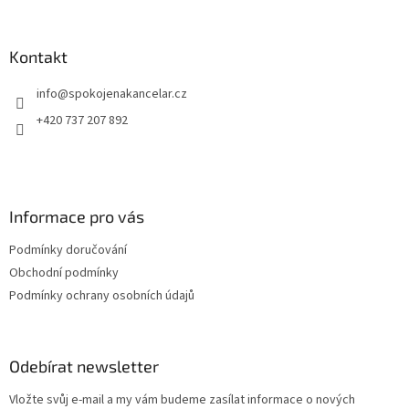
á
mm
p
a
Kontakt
t
info
@
spokojenakancelar.cz
í
+420 737 207 892
Informace pro vás
Podmínky doručování
Obchodní podmínky
Podmínky ochrany osobních údajů
Odebírat newsletter
Vložte svůj e-mail a my vám budeme zasílat informace o nových