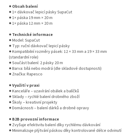
●
Obsah balení
● 1× dávkovač lepicí pásky SupaCut
● 1× páska 19 mm × 20 m
● 1× páska 12 mm × 20 m
●
Technické informace
● Model: SupaCut
● Typ: ruční dávkovač lepicí pásky
● Kompatibilní rozměry pásek: 12 × 33 mm a 19 × 33 mm
(standardní role)
● Součást balení: 2 pásky 20 m
● Barva: bílá nebo modrá (dle skladové dostupnosti)
● Značka: Rapesco
●
Využití v praxi
● Kanceláře – uzavírání obálek a balíčků
● Sklady – rychlé balení drobného zboží
● Školy – kreativní projekty
● Domácnosti – balení dárků a drobné opravy
●
B2B provozní informace
● Zvyšuje efektivitu balení díky rychlému dávkování
● Minimalizuje plýtvání páskou díky kontrolované délce odvinutí