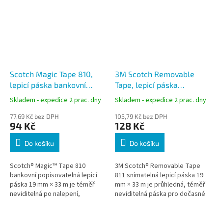
Scotch Magic Tape 810,
3M Scotch Removable
lepicí páska bankovní
Tape, lepicí páska
popisovatelná, 19x33 m
snímatelná, 19x33
Skladem - expedice 2 prac. dny
Skladem - expedice 2 prac. dny
77,69 Kč bez DPH
105,79 Kč bez DPH
94 Kč
128 Kč
Do košíku
Do košíku
Scotch® Magic™ Tape 810
3M Scotch® Removable Tape
bankovní popisovatelná lepicí
811 snímatelná lepicí páska 19
páska 19 mm × 33 m je téměř
mm × 33 m je průhledná, téměř
neviditelná po nalepení,
neviditelná páska pro dočasné
nežloutne a nezanechává stopy
uchycení, kterou lze zcela čistě
na fotokopiích. Je ideální pro
odstranit a znovu použít....