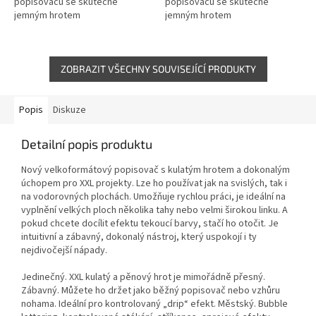
popisovačů se skutečně
popisovačů se skutečně
jemným hrotem
jemným hrotem
ZOBRAZIT VŠECHNY SOUVISEJÍCÍ PRODUKTY
Popis
Diskuze
Detailní popis produktu
Nový velkoformátový popisovač s kulatým hrotem a dokonalým
úchopem pro XXL projekty. Lze ho používat jak na svislých, tak i
na vodorovných plochách. Umožňuje rychlou práci, je ideální na
vyplnění velkých ploch několika tahy nebo velmi širokou linku. A
pokud chcete docílit efektu tekoucí barvy, stačí ho otočit. Je
intuitivní a zábavný, dokonalý nástroj, který uspokojí i ty
nejdivočejší nápady.
Jedinečný. XXL kulatý a pěnový hrot je mimořádně přesný.
Zábavný. Můžete ho držet jako běžný popisovač nebo vzhůru
nohama. Ideální pro kontrolovaný „drip“ efekt. Městský. Bubble