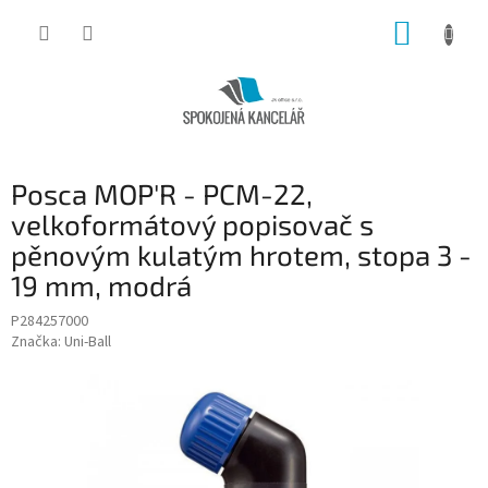
Přejít
NÁKUP
na
obsah
KOŠÍK
Posca MOP'R - PCM-22,
velkoformátový popisovač s
pěnovým kulatým hrotem, stopa 3 -
19 mm, modrá
P284257000
Značka:
Uni-Ball