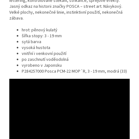
lettering, kontrolované stékání, stříkance, sprejové efekty.
Jasný odkaz na historii značky POSCA – street art. Návykový.
Velké plochy, nekonečné linie, instinktivní použití, nekonečná
zábava.
hrot: pěnový kulatý
šířka stopy: 3 - 19 mm
sytá barva
vysoká hustota
vnitřní i venkovní použití
po zaschnutí voděodolná
vyrobeno v Japonsku
P284257000 Posca PCM-22 MOP´R, 3 - 19 mm, modrá (33)