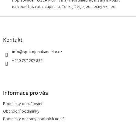
Popisovače POSCA MOP'R mají neprůhledný, matný inkoust
Pop
na vodní bázi bez zápachu. To zajišťuje jedinečný vzhled
na 
jasných barevJe ideální pro téměř všechny povrchy.
jas
Z
á
p
a
Kontakt
t
info
@
spokojenakancelar.cz
í
+420 737 207 892
Informace pro vás
Podmínky doručování
Obchodní podmínky
Podmínky ochrany osobních údajů