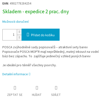
cena:
EAN:
4902778284254
Skladem - expedice 2 prac. dny
Možnosti doručení
Přidat do košíku
POSCA zvýhodněné sady popisovačů – atraktivní sety barev
Popisovače POSCA MOP'R mají neprůhledný, matný inkoust na vodní
bázi bez zápachu. To zajišťuje jedinečný vzhled jasných barev
Je ideální pro téměř všechny povrchy.
Detailní informace
ZEPTAT SE
HLÍDAT
SDÍLET