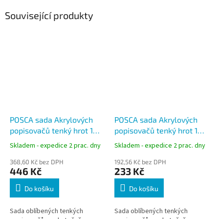
Související produkty
POSCA sada Akrylových
POSCA sada Akrylových
popisovačů tenký hrot 1
popisovačů tenký hrot 1
mm, set 8 ks, UNI PC-1M
mm, set 4 ks, UNI PC-1M
Skladem - expedice 2 prac. dny
Skladem - expedice 2 prac. dny
368,60 Kč bez DPH
192,56 Kč bez DPH
446 Kč
233 Kč
Do košíku
Do košíku
Sada oblíbených tenkých
Sada oblíbených tenkých