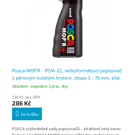
da
Posca MOP'R - PCM-22, velkoformátový popisovač
Po
s pěnovým kulatým hrotem, stopa 3 - 19 mm, bílá
s 
če
Skladem - expedice 2 prac. dny
Skl
236 Kč bez DPH
23
286 Kč
2
Do košíku
i
POSCA zvýhodněné sady popisovačů – atraktivní sety barev
POS