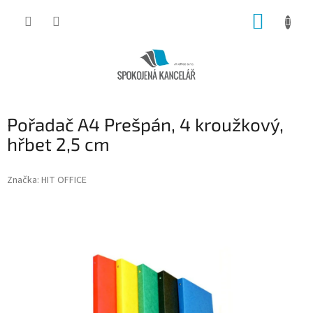
Přejít
NÁKUP
na
obsah
KOŠÍK
Pořadač A4 Prešpán, 4 kroužkový,
hřbet 2,5 cm
Značka:
HIT OFFICE