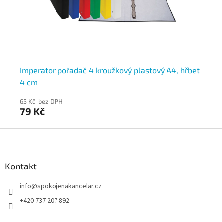
ch
Imperator pořadač 4 kroužkový plastový A4, hřbet
Po
4 cm
la
65 Kč bez DPH
88
79 Kč
1
Z
á
p
a
Kontakt
t
info
@
spokojenakancelar.cz
í
+420 737 207 892