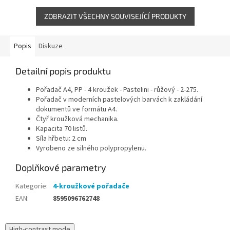
ZOBRAZIT VŠECHNY SOUVISEJÍCÍ PRODUKTY
Popis
Diskuze
Detailní popis produktu
Pořadač A4, PP - 4 kroužek - Pastelini - růžový - 2-275.
Pořadač v moderních pastelových barvách k zakládání
dokumentů ve formátu A4.
Čtyř kroužková mechanika.
Kapacita 70 listů.
Síla hřbetu: 2 cm
Vyrobeno ze silného polypropylenu.
Doplňkové parametry
Kategorie
:
4-kroužkové pořadače
EAN
:
8595096762748
High-contrast mode