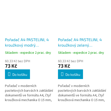
Pořadač A4 PASTELINI, 4
Pořadač A4 PASTELINI, 4
kroužkový modrý
kroužkový zelený
pastelový PP, hřbet 2 cm,
pastelový PP, hřbet 2 cm,
Skladem - expedice 2 prac. dny
Skladem - expedice 2 prac. dny
kapacita 70 listů
kapacita 70 listů
60,33 Kč bez DPH
60,33 Kč bez DPH
73 Kč
73 Kč
Do košíku
Do košíku
Pořadač v moderních
Pořadač v moderních
pastelových barvách k zakládání
pastelových barvách k zakládání
dokumentů ve formátu A4, čtyř
dokumentů ve formátu A4, čtyř
kroužková mechanika O 15 mm,
kroužková mechanika O 15 mm,
kapacita 70 listů.
kapacita 70 listů.