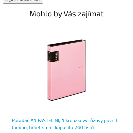
Mohlo by Vás zajímat
ch
Pořadač A4 PASTELINI, 4 kroužkový růžový povrch
Po
lamino, hřbet 4 cm, kapacita 240 listů
pa