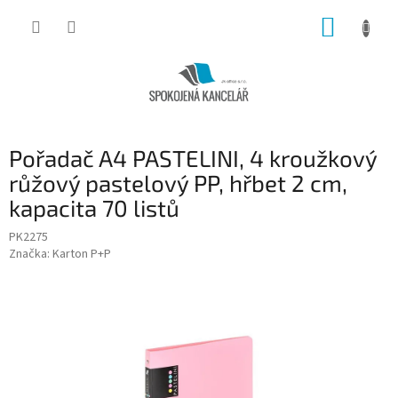
Přejít
NÁKUP
na
obsah
KOŠÍK
Pořadač A4 PASTELINI, 4 kroužkový
růžový pastelový PP, hřbet 2 cm,
kapacita 70 listů
PK2275
Značka:
Karton P+P