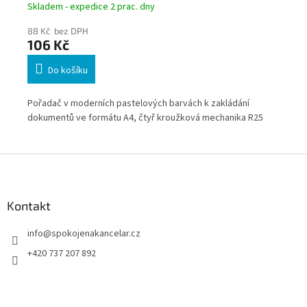
Skladem - expedice 2 prac. dny
Skl
88 Kč bez DPH
60
106 Kč
73
Do košíku
Pořadač v moderních pastelových barvách k zakládání
Poř
dokumentů ve formátu A4, čtyř kroužková mechanika R25
dok
mm,
Z
á
p
a
Kontakt
t
info
@
spokojenakancelar.cz
í
+420 737 207 892