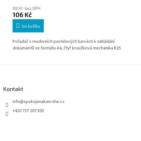
88 Kč bez DPH
88
106 Kč
1
Do košíku
Pořadač v moderních pastelových barvách k zakládání
Poř
dokumentů ve formátu A4, čtyř kroužková mechanika R25
dok
Z
á
p
a
Kontakt
t
info
@
spokojenakancelar.cz
í
+420 737 207 892