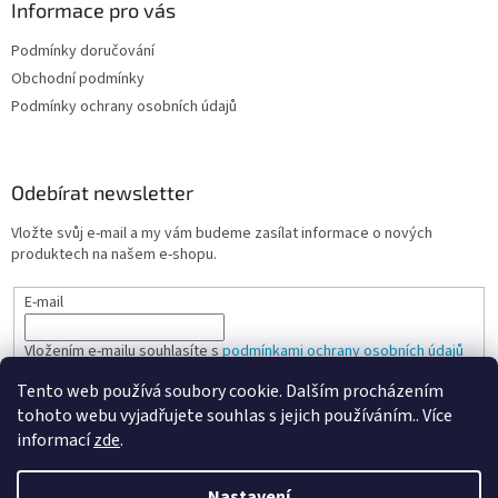
Informace pro vás
Podmínky doručování
Obchodní podmínky
Podmínky ochrany osobních údajů
Odebírat newsletter
Vložte svůj e-mail a my vám budeme zasílat informace o nových
produktech na našem e-shopu.
E-mail
Vložením e-mailu souhlasíte s
podmínkami ochrany osobních údajů
Tento web používá soubory cookie. Dalším procházením
PŘIHLÁSIT SE
tohoto webu vyjadřujete souhlas s jejich používáním.. Více
informací
zde
.
Nastavení