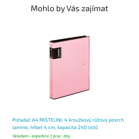
Mohlo by Vás zajímat
Pořadač A4 PASTELINI, 4 kroužkový růžový povrch
Po
lamino, hřbet 4 cm, kapacita 240 listů
la
Skladem - expedice 2 prac. dny
Skl