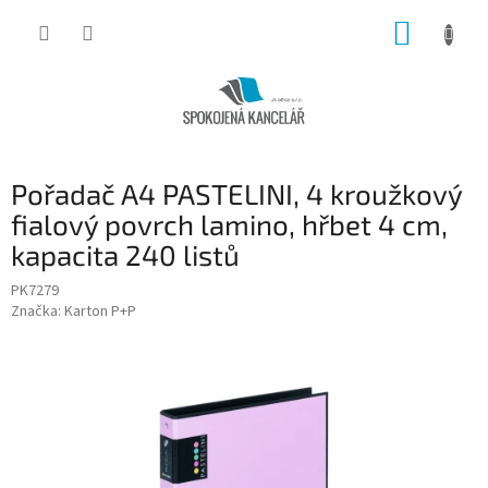
Přejít
NÁKUP
na
obsah
KOŠÍK
Pořadač A4 PASTELINI, 4 kroužkový
fialový povrch lamino, hřbet 4 cm,
kapacita 240 listů
PK7279
Značka:
Karton P+P