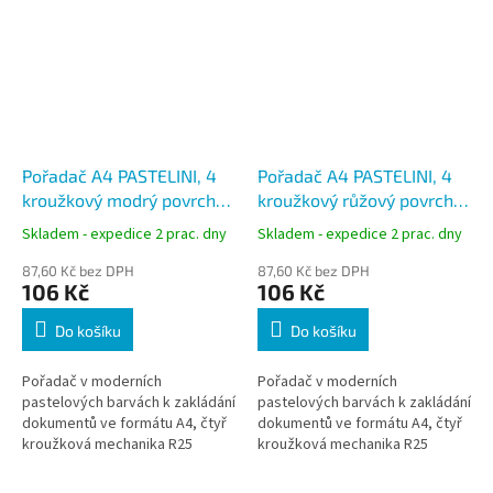
Pořadač A4 PASTELINI, 4
Pořadač A4 PASTELINI, 4
kroužkový modrý povrch
kroužkový růžový povrch
lamino, hřbet 4 cm,
lamino, hřbet 4 cm,
Skladem - expedice 2 prac. dny
Skladem - expedice 2 prac. dny
kapacita 240 listů
kapacita 240 listů
87,60 Kč bez DPH
87,60 Kč bez DPH
106 Kč
106 Kč
Do košíku
Do košíku
Pořadač v moderních
Pořadač v moderních
pastelových barvách k zakládání
pastelových barvách k zakládání
dokumentů ve formátu A4, čtyř
dokumentů ve formátu A4, čtyř
kroužková mechanika R25
kroužková mechanika R25