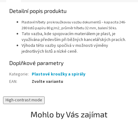
Detailní popis produktu
Plastové hřbety pro kroužkovou vazbu dokumentů – kapacita 246-
280 listů papíru 80 g/m2, průměr hřbetu 32 mm, balení 50 ks.
Tato vazba, kde spojovacím materiálem je plast, je
využívána především při běžných kancelářských pracích.
Výhoda této vazby spočívá v možnosti výměny
jednotlivých listů a nízké ceně.
Doplňkové parametry
Kategorie
:
Plastové kroužky a spirály
EAN
:
Zvolte variantu
High-contrast mode
Mohlo by Vás zajímat