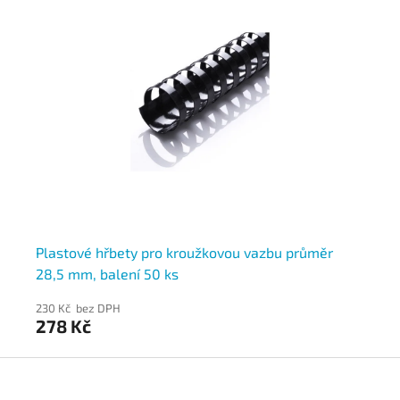
4
Plastové hřbety pro kroužkovou vazbu průměr
Pl
28,5 mm, balení 50 ks
mm
230 Kč bez DPH
30
278 Kč
3
Z
á