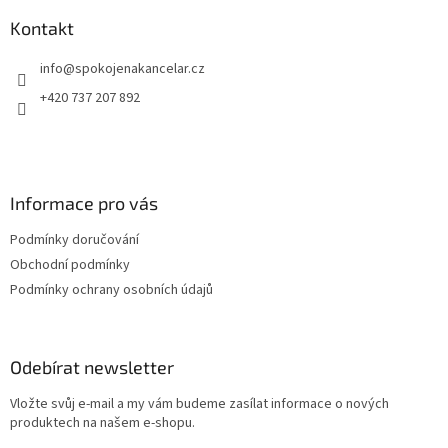
p
a
Kontakt
t
info
@
spokojenakancelar.cz
í
+420 737 207 892
Informace pro vás
Podmínky doručování
Obchodní podmínky
Podmínky ochrany osobních údajů
Odebírat newsletter
Vložte svůj e-mail a my vám budeme zasílat informace o nových
produktech na našem e-shopu.