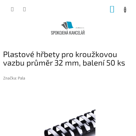
Přejít
NÁKUP
na
obsah
KOŠÍK
Plastové hřbety pro kroužkovou
vazbu průměr 32 mm, balení 50 ks
Značka:
Pala