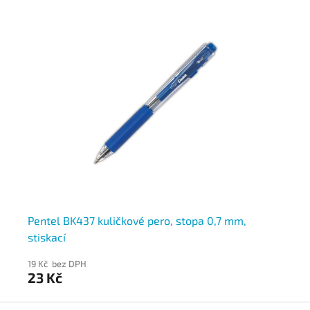
Pentel BK437 kuličkové pero, stopa 0,7 mm,
Ku
stiskací
st
19 Kč bez DPH
13 
23 Kč
16
Z