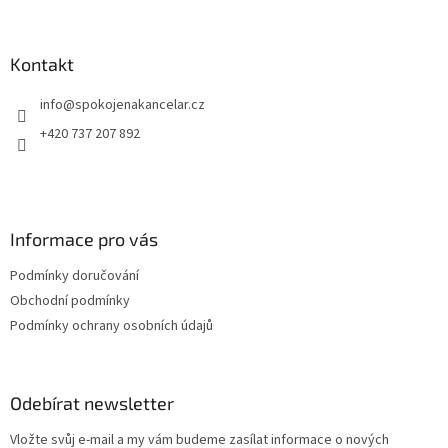
á
p
a
Kontakt
t
info
@
spokojenakancelar.cz
í
+420 737 207 892
Informace pro vás
Podmínky doručování
Obchodní podmínky
Podmínky ochrany osobních údajů
Odebírat newsletter
Vložte svůj e-mail a my vám budeme zasílat informace o nových