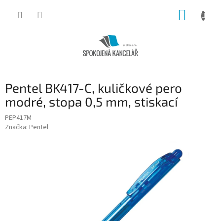
Přejít
NÁKUP
na
obsah
KOŠÍK
Pentel BK417-C, kuličkové pero
modré, stopa 0,5 mm, stiskací
PEP417M
Značka:
Pentel