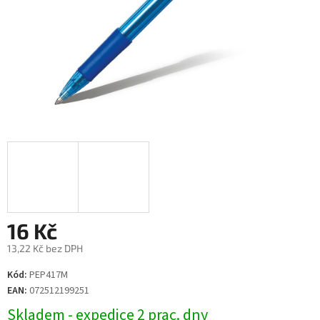
16 Kč
13,22 Kč bez DPH
Měrná
Kód:
PEP417M
cena:
EAN:
072512199251
Skladem - expedice 2 prac. dny