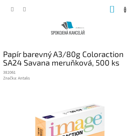
Přejít
NÁKUP
na
obsah
KOŠÍK
Papír barevný A3/80g Coloraction
SA24 Savana meruňková, 500 ks
382061
Značka:
Antalis