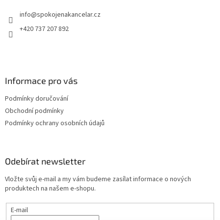
t
info
@
spokojenakancelar.cz
í
+420 737 207 892
Informace pro vás
Podmínky doručování
Obchodní podmínky
Podmínky ochrany osobních údajů
Odebírat newsletter
Vložte svůj e-mail a my vám budeme zasílat informace o nových
produktech na našem e-shopu.
E-mail