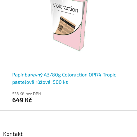
Papír barevný A3/80g Coloraction OPI74 Tropic
Pa
pastelově růžová, 500 ks
sy
536 Kč bez DPH
55
649 Kč
6
Z
á
p
a
Kontakt