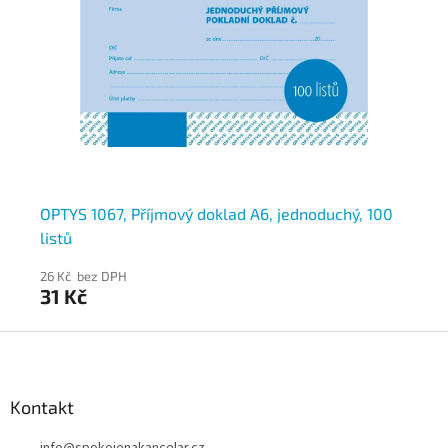
OPTYS 1067, Příjmový doklad A6, jednoduchý, 100
OP
listů
lis
26 Kč bez DPH
26
31 Kč
31
Z
á
p
a
Kontakt
t