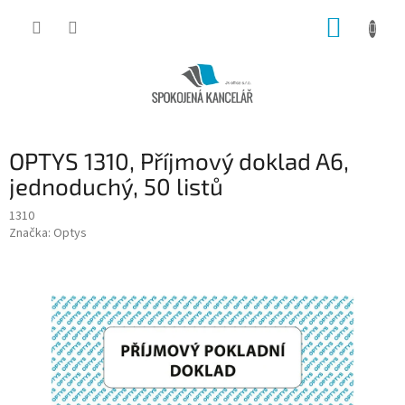
Přejít
NÁKUP
na
obsah
KOŠÍK
OPTYS 1310, Příjmový doklad A6,
jednoduchý, 50 listů
1310
Značka:
Optys