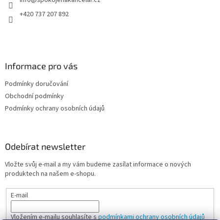
info
@
spokojenakancelar.cz
í
+420 737 207 892
Informace pro vás
Podmínky doručování
Obchodní podmínky
Podmínky ochrany osobních údajů
Odebírat newsletter
Vložte svůj e-mail a my vám budeme zasílat informace o nových
produktech na našem e-shopu.
E-mail
Vložením e-mailu souhlasíte s
podmínkami ochrany osobních údajů