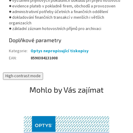
●
vystavení příjmových pokladních dokladů při přijetí hotovosti
●
evidence plateb v pokladně firem, obchodů a provozoven
●
administrativní potřeby účetních a finančních oddělení
●
dokladování finančních transakcí v menších i větších
organizacích
●
základní záznam hotovostních příjmů pro archivaci
Doplňkové parametry
Kategorie
:
Optys nepropisující tiskopisy
EAN
:
8590384131008
High-contrast mode
Mohlo by Vás zajímat