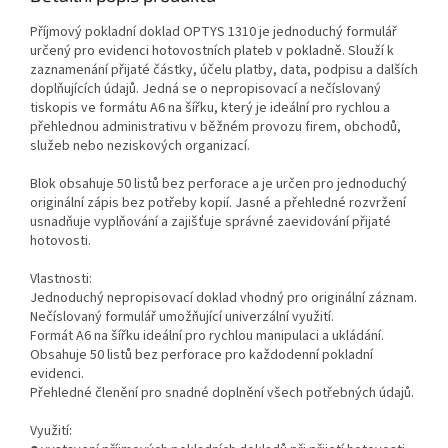
Příjmový pokladní doklad OPTYS 1310 je jednoduchý formulář
určený pro evidenci hotovostních plateb v pokladně. Slouží k
zaznamenání přijaté částky, účelu platby, data, podpisu a dalších
doplňujících údajů. Jedná se o nepropisovací a nečíslovaný
tiskopis ve formátu A6 na šířku, který je ideální pro rychlou a
přehlednou administrativu v běžném provozu firem, obchodů,
služeb nebo neziskových organizací.
Blok obsahuje 50 listů bez perforace a je určen pro jednoduchý
originální zápis bez potřeby kopií. Jasné a přehledné rozvržení
usnadňuje vyplňování a zajišťuje správné zaevidování přijaté
hotovosti.
Vlastnosti:
Jednoduchý nepropisovací doklad vhodný pro originální záznam.
Nečíslovaný formulář umožňující univerzální využití.
Formát A6 na šířku ideální pro rychlou manipulaci a ukládání.
Obsahuje 50 listů bez perforace pro každodenní pokladní
evidenci.
Přehledné členění pro snadné doplnění všech potřebných údajů.
Využití: