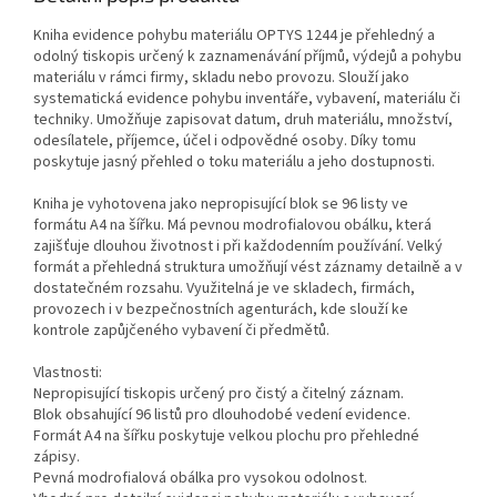
Kniha evidence pohybu materiálu OPTYS 1244 je přehledný a
odolný tiskopis určený k zaznamenávání příjmů, výdejů a pohybu
materiálu v rámci firmy, skladu nebo provozu. Slouží jako
systematická evidence pohybu inventáře, vybavení, materiálu či
techniky. Umožňuje zapisovat datum, druh materiálu, množství,
odesílatele, příjemce, účel i odpovědné osoby. Díky tomu
poskytuje jasný přehled o toku materiálu a jeho dostupnosti.
Kniha je vyhotovena jako nepropisující blok se 96 listy ve
formátu A4 na šířku. Má pevnou modrofialovou obálku, která
zajišťuje dlouhou životnost i při každodenním používání. Velký
formát a přehledná struktura umožňují vést záznamy detailně a v
dostatečném rozsahu. Využitelná je ve skladech, firmách,
provozech i v bezpečnostních agenturách, kde slouží ke
kontrole zapůjčeného vybavení či předmětů.
Vlastnosti:
Nepropisující tiskopis určený pro čistý a čitelný záznam.
Blok obsahující 96 listů pro dlouhodobé vedení evidence.
Formát A4 na šířku poskytuje velkou plochu pro přehledné
zápisy.
Pevná modrofialová obálka pro vysokou odolnost.