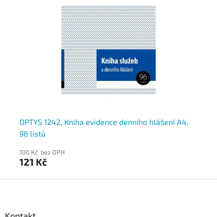
OPTYS 1242, Kniha evidence denního hlášení A4,
OP
96 listů
100 Kč bez DPH
10
121 Kč
12
Z
á
p
a
Kontakt