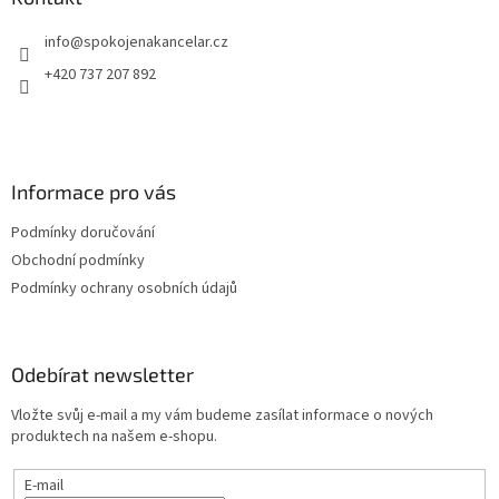
t
info
@
spokojenakancelar.cz
í
+420 737 207 892
Informace pro vás
Podmínky doručování
Obchodní podmínky
Podmínky ochrany osobních údajů
Odebírat newsletter
Vložte svůj e-mail a my vám budeme zasílat informace o nových
produktech na našem e-shopu.
E-mail