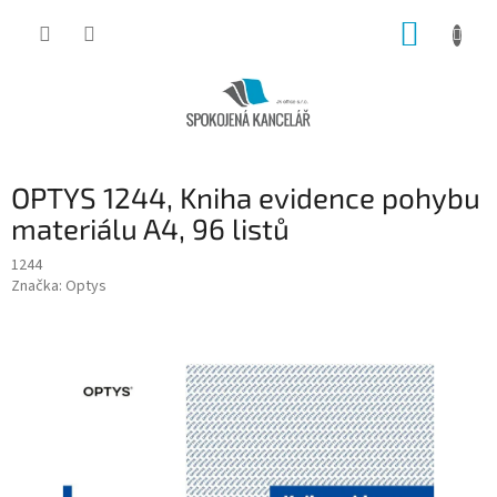
Přejít
NÁKUP
na
obsah
KOŠÍK
OPTYS 1244, Kniha evidence pohybu
materiálu A4, 96 listů
1244
Značka:
Optys