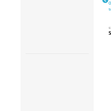
OPTYS 1010, Kniha
OPTYS 1240, Provozní
O
vydaných faktur A4
deník kotelny A4
s
48 Kč bez DPH
50 Kč bez DPH
4
58 Kč
61 Kč