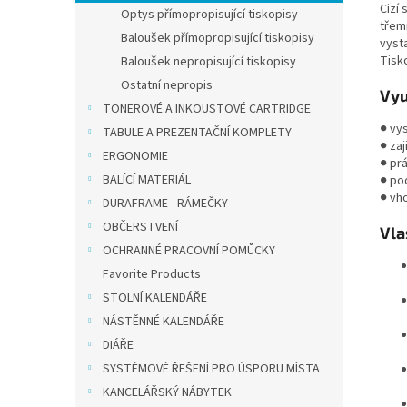
Cizí
Optys přímopropisující tiskopisy
třem
Baloušek přímopropisující tiskopisy
vyst
Tisko
Baloušek nepropisující tiskopisy
Ostatní nepropis
Vyu
TONEROVÉ A INKOUSTOVÉ CARTRIDGE
● vy
TABULE A PREZENTAČNÍ KOMPLETY
● za
ERGONOMIE
● pr
BALÍCÍ MATERIÁL
● po
● vh
DURAFRAME - RÁMEČKY
OBČERSTVENÍ
Vla
OCHRANNÉ PRACOVNÍ POMŮCKY
Favorite Products
STOLNÍ KALENDÁŘE
NÁSTĚNNÉ KALENDÁŘE
DIÁŘE
SYSTÉMOVÉ ŘEŠENÍ PRO ÚSPORU MÍSTA
KANCELÁŘSKÝ NÁBYTEK