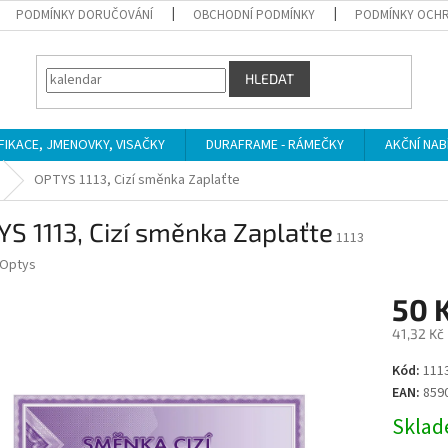
PODMÍNKY DORUČOVÁNÍ
OBCHODNÍ PODMÍNKY
PODMÍNKY OCHR
HLEDAT
IFIKACE, JMENOVKY, VISAČKY
DURAFRAME - RÁMEČKY
AKČNÍ NAB
OPTYS 1113, Cizí směnka Zaplaťte
S 1113, Cizí směnka Zaplaťte
1113
Optys
50 
41,32 Kč
Měrná
Kód:
111
cena:
EAN:
859
Sklade