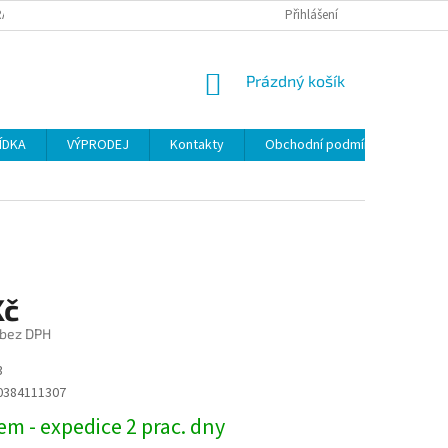
ANY OSOBNÍCH ÚDAJŮ
Přihlášení
NÁKUPNÍ
Prázdný košík
KOŠÍK
ÍDKA
VÝPRODEJ
Kontakty
Obchodní podmínky
Kč
 bez DPH
3
0384111307
m - expedice 2 prac. dny