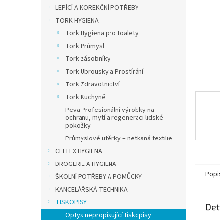
n
LEPÍCÍ A KOREKČNÍ POTŘEBY
e
TORK HYGIENA
l
Tork Hygiena pro toalety
Tork Průmysl
Tork zásobníky
Tork Ubrousky a Prostírání
Tork Zdravotnictví
Tork Kuchyně
Peva Profesionální výrobky na
ochranu, mytí a regeneraci lidské
pokožky
Průmyslové utěrky – netkaná textilie
CELTEX HYGIENA
DROGERIE A HYGIENA
Popi
ŠKOLNÍ POTŘEBY A POMŮCKY
KANCELÁŘSKÁ TECHNIKA
TISKOPISY
Det
Optys nepropisující tiskopisy