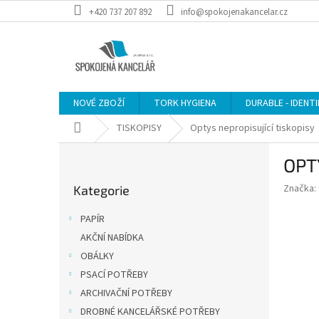
Přejít
+420 737 207 892
info@spokojenakancelar.cz
na
obsah
NOVÉ ZBOŽÍ
TORK HYGIENA
DURABLE - IDENT
Domů
TISKOPISY
Optys nepropisující tiskopisy
P
OPTY
o
Přeskočit
s
Značka:
Kategorie
kategorie
t
r
PAPÍR
a
AKČNÍ NABÍDKA
n
OBÁLKY
n
í
PSACÍ POTŘEBY
p
ARCHIVAČNÍ POTŘEBY
a
DROBNÉ KANCELÁŘSKÉ POTŘEBY