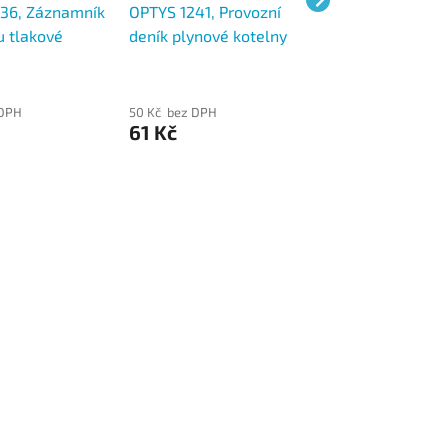
36, Záznamník
OPTYS 1241, Provozní
OPTYS 1175, Alon
u tlakové
deník plynové kotelny
Karbonu, 29,7 x 1
A4
A4
100 listů
 DPH
50 Kč bez DPH
69 Kč bez DPH
61 Kč
83 Kč