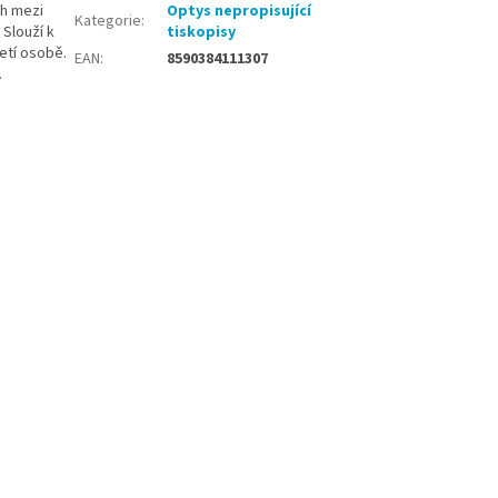
ah mezi
Optys nepropisující
Kategorie
:
Slouží k
tiskopisy
etí osobě.
EAN
:
8590384111307
.