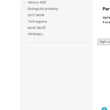
Vánoce 2025
Par
Ekologické produkty
LEITZ WOW
Upře
Tork hygiena
For
NOVÉ ZBOŽÍ
VÝPRODEJ
High-c