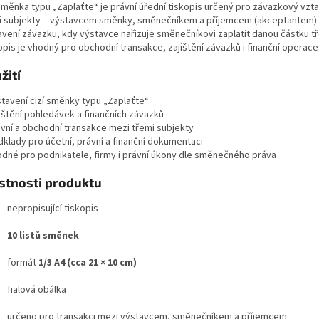
 směnka typu „Zaplaťte“ je právní úřední tiskopis určený pro závazkový vzt
i subjekty – výstavcem směnky, směnečníkem a příjemcem (akceptantem). 
avení závazku, kdy výstavce nařizuje směnečníkovi zaplatit danou částku tř
pis je vhodný pro obchodní transakce, zajištění závazků i finanční operace
žití
stavení cizí směnky typu „Zaplaťte“
jištění pohledávek a finančních závazků
ávní a obchodní transakce mezi třemi subjekty
dklady pro účetní, právní a finanční dokumentaci
odné pro podnikatele, firmy i právní úkony dle směnečného práva
stnosti produktu
nepropisující tiskopis
10 listů směnek
formát
1/3 A4 (cca 21 × 10 cm)
fialová obálka
určeno pro transakci mezi výstavcem, směnečníkem a příjemcem