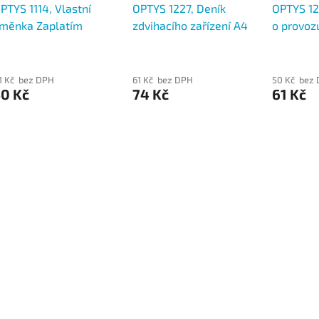
PTYS 1114, Vlastní
OPTYS 1227, Deník
OPTYS 12
měnka Zaplatím
zdvihacího zařízení A4
o provoz
nádoby 
1 Kč bez DPH
61 Kč bez DPH
50 Kč bez
50 Kč
74 Kč
61 Kč