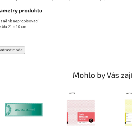
ametry produktu
snění:
nepropisovací
mát:
21 × 10 cm
ontrast mode
Mohlo by Vás zaj