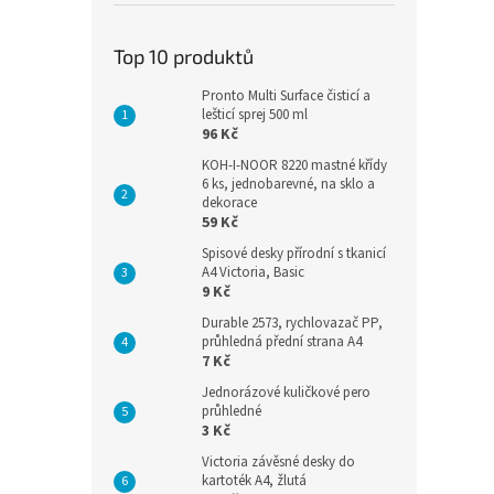
Top 10 produktů
Pronto Multi Surface čisticí a
lešticí sprej 500 ml
96 Kč
KOH-I-NOOR 8220 mastné křídy
6 ks, jednobarevné, na sklo a
dekorace
59 Kč
Spisové desky přírodní s tkanicí
A4 Victoria, Basic
9 Kč
Durable 2573, rychlovazač PP,
průhledná přední strana A4
7 Kč
Jednorázové kuličkové pero
průhledné
3 Kč
Victoria závěsné desky do
kartoték A4, žlutá