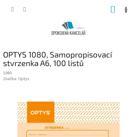
Přejít
NÁKUP
na
obsah
KOŠÍK
OPTYS 1080, Samopropisovací
stvrzenka A6, 100 listů
1080
Značka:
Optys