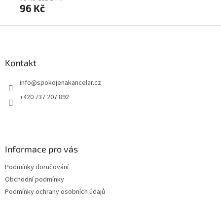
96 Kč
9
Z
á
p
a
Kontakt
t
info
@
spokojenakancelar.cz
í
+420 737 207 892
Informace pro vás
Podmínky doručování
Obchodní podmínky
Podmínky ochrany osobních údajů