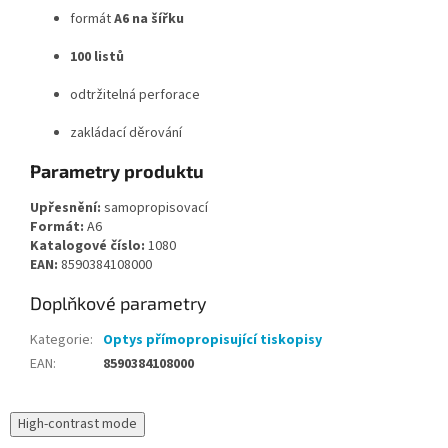
formát
A6 na šířku
100 listů
odtržitelná perforace
zakládací děrování
Parametry produktu
Upřesnění:
samopropisovací
Formát:
A6
Katalogové číslo:
1080
EAN:
8590384108000
Doplňkové parametry
Kategorie
:
Optys přímopropisující tiskopisy
EAN
:
8590384108000
High-contrast mode