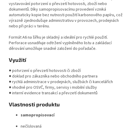
vystavování potvrzení o převzetí hotovosti, zboží nebo
dokumentů. Díky samopropisovacímu provedení vzniká
automaticky kopie bez nutnosti použití karbonového papíru, což
výrazně zjednodušuje administrativu v provozech, prodejnách
nebo při práci v terénu.
Formát A6 na šířku je skladný a ideální pro rychlé použití.
Perforace usnadňuje odtržení vyplněného listu a zakládací
děrování umožňuje snadné založení do pořadače.
Využití
● potvrzení o převzetí hotovosti či zboží
● doklad pro zákazníka nebo obchodního partnera
● rychlá administrace v prodejnách, službách či kancelářích
● vhodné pro OSVČ, firmy, servisy i mobilní služby
● interní evidence transakcí a převzetí dokumentů
Vlastnosti produktu
samopropisovací
nečíslovaná