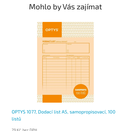
Mohlo by Vás zajímat
OPTYS 1077, Dodací list A5, samopropisovací, 100
OP
listů
10
79 Kč bez DPH
79