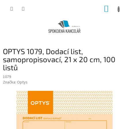
Přejít
NÁKUP
na
obsah
KOŠÍK
OPTYS 1079, Dodací list,
samopropisovací, 21 x 20 cm, 100
listů
1079
Značka:
Optys