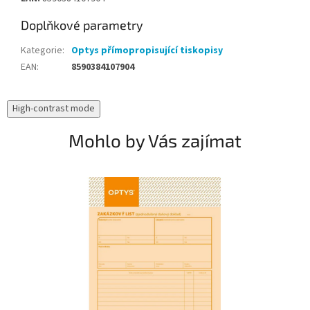
Doplňkové parametry
Kategorie
:
Optys přímopropisující tiskopisy
EAN
:
8590384107904
High-contrast mode
Mohlo by Vás zajímat