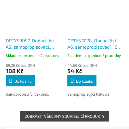
OPTYS 1097, Dodací list
OPTYS 1078, Dodací list
A5, samopropisovací,
A6, samopropisovací, 100
lepení v hlavě
listů
Skladem - expedice 2 prac. dny
Skladem - expedice 2 prac. dny
89,26 Kč bez DPH
44,63 Kč bez DPH
108 Kč
54 Kč
Do košíku
Do košíku
Samopropisující tiskopis.
Samopropisující tiskopis.
ZOBRAZIT VŠECHNY SOUVISEJÍCÍ PRODUKTY