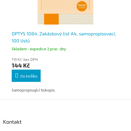
OPTYS 1084, Zakázkový list A4, samopropisovací,
OP
100 listů
lis
Skladem - expedice 2 prac. dny
Skl
119 Kč bez DPH
119
144 Kč
1
Do košíku
Samopropisující tiskopis.
Sam
Z
á
p
a
Kontakt
t