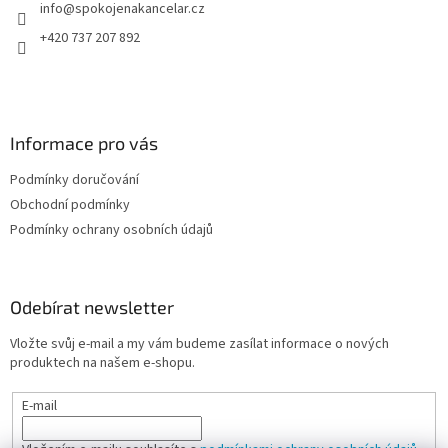
info
@
spokojenakancelar.cz
í
+420 737 207 892
Informace pro vás
Podmínky doručování
Obchodní podmínky
Podmínky ochrany osobních údajů
Odebírat newsletter
Vložte svůj e-mail a my vám budeme zasílat informace o nových
produktech na našem e-shopu.
E-mail