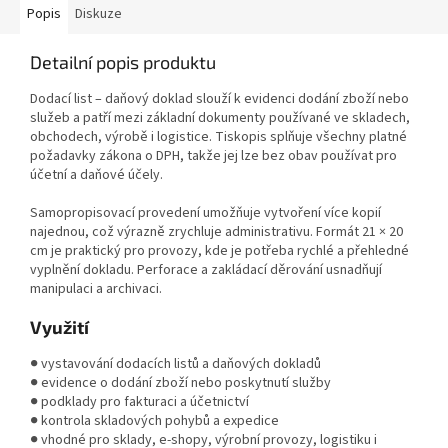
Popis
Diskuze
Detailní popis produktu
Dodací list – daňový doklad slouží k evidenci dodání zboží nebo
služeb a patří mezi základní dokumenty používané ve skladech,
obchodech, výrobě i logistice. Tiskopis splňuje všechny platné
požadavky zákona o DPH, takže jej lze bez obav používat pro
účetní a daňové účely.
Samopropisovací provedení umožňuje vytvoření více kopií
najednou, což výrazně zrychluje administrativu. Formát 21 × 20
cm je praktický pro provozy, kde je potřeba rychlé a přehledné
vyplnění dokladu. Perforace a zakládací děrování usnadňují
manipulaci a archivaci.
Využití
● vystavování dodacích listů a daňových dokladů
● evidence o dodání zboží nebo poskytnutí služby
● podklady pro fakturaci a účetnictví
● kontrola skladových pohybů a expedice
● vhodné pro sklady, e-shopy, výrobní provozy, logistiku i