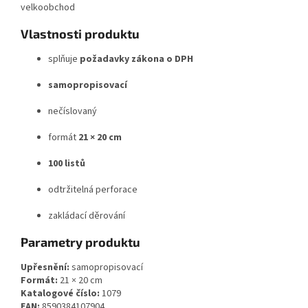
velkoobchod
Vlastnosti produktu
splňuje
požadavky zákona o DPH
samopropisovací
nečíslovaný
formát
21 × 20 cm
100 listů
odtržitelná perforace
zakládací děrování
Parametry produktu
Upřesnění:
samopropisovací
Formát:
21 × 20 cm
Katalogové číslo:
1079
EAN:
8590384107904