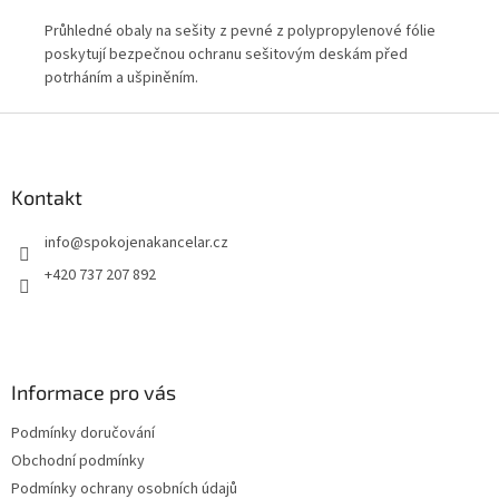
ťce
Průhledné obaly na sešity z pevné z polypropylenové fólie
Prů
poskytují bezpečnou ochranu sešitovým deskám před
pos
potrháním a ušpiněním.
pot
Z
á
p
a
Kontakt
t
info
@
spokojenakancelar.cz
í
+420 737 207 892
Informace pro vás
Podmínky doručování
Obchodní podmínky
Podmínky ochrany osobních údajů