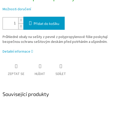
Možnosti doručení
Přidat do košíku
Průhledné obaly na sešity z pevné z polypropylenové fólie poskytují
bezpečnou ochranu sešitovým deskám před potrháním a ušpiněním.
Detailní informace
ZEPTAT SE
HLÍDAT
SDÍLET
Související produkty