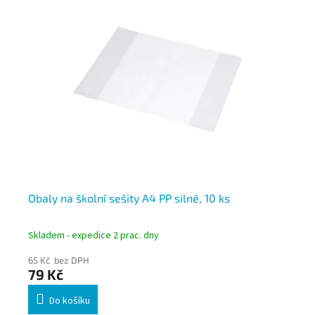
Obaly na školní sešity A4 PP silné, 10 ks
Ob
Skladem - expedice 2 prac. dny
Skl
65 Kč bez DPH
38
79 Kč
4
Do košíku