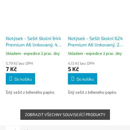
Notýsek - Sešit školní 644
Notýsek - Sešit školní 624
Premium A6 linkovaný, 40
Premium A6 linkovaný, 20
listů
listů
Skladem - expedice 2 prac. dny
Skladem - expedice 2 prac. dny
5,79 Kč bez DPH
4,13 Kč bez DPH
7 Kč
5 Kč
Do košíku
Do košíku
Šitý sešit z běleného papíru
Šitý sešit z běleného papíru
ZOBRAZIT VŠECHNY SOUVISEJÍCÍ PRODUKTY