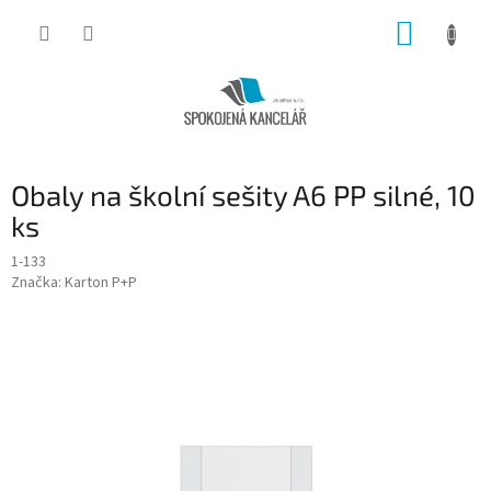
Přejít
NÁKUP
na
obsah
KOŠÍK
Obaly na školní sešity A6 PP silné, 10
ks
1-133
Značka:
Karton P+P