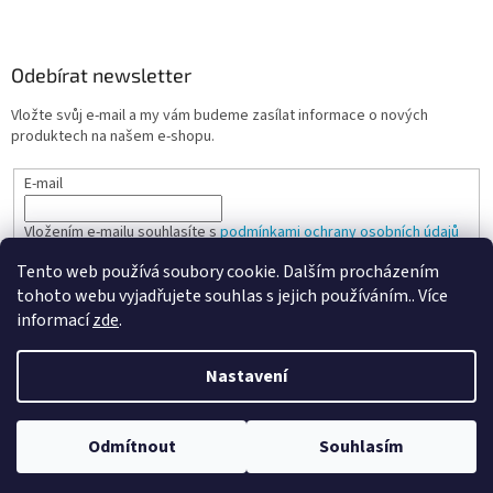
Odebírat newsletter
Vložte svůj e-mail a my vám budeme zasílat informace o nových
produktech na našem e-shopu.
E-mail
Vložením e-mailu souhlasíte s
podmínkami ochrany osobních údajů
Tento web používá soubory cookie. Dalším procházením
PŘIHLÁSIT SE
tohoto webu vyjadřujete souhlas s jejich používáním.. Více
informací
zde
.
Nastavení
Vytvořil Shoptet
Odmítnout
Souhlasím
Copyright 2026
Spokojená kancelář
. Všechna práva vyhrazena.