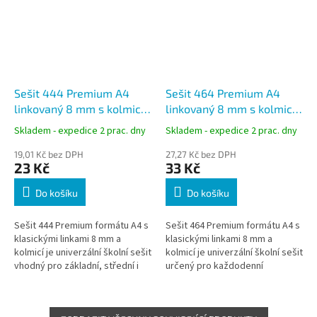
Sešit 444 Premium A4
Sešit 464 Premium A4
linkovaný 8 mm s kolmicí,
linkovaný 8 mm s kolmicí,
40 listů, Papírny Brno
60 listů, Papírny Brno
Skladem - expedice 2 prac. dny
Skladem - expedice 2 prac. dny
19,01 Kč bez DPH
27,27 Kč bez DPH
23 Kč
33 Kč
Do košíku
Do košíku
Sešit 444 Premium formátu A4 s
Sešit 464 Premium formátu A4 s
klasickými linkami 8 mm a
klasickými linkami 8 mm a
kolmicí je univerzální školní sešit
kolmicí je univerzální školní sešit
vhodný pro základní, střední i
určený pro každodenní
vysoké školy. Díky vyššímu
zapisování poznámek a
počtu listů nabízí...
studijních materiálů. Díky
vysoké...