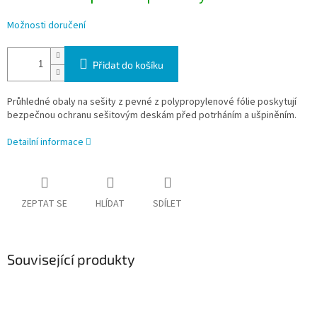
Možnosti doručení
Přidat do košíku
Průhledné obaly na sešity z pevné z polypropylenové fólie poskytují
bezpečnou ochranu sešitovým deskám před potrháním a ušpiněním.
Detailní informace
ZEPTAT SE
HLÍDAT
SDÍLET
Související produkty