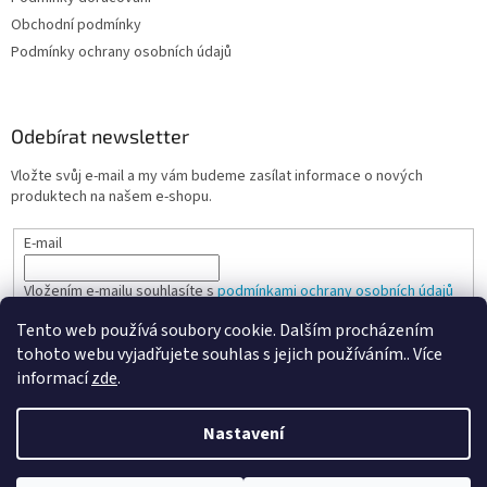
Obchodní podmínky
Podmínky ochrany osobních údajů
Odebírat newsletter
Vložte svůj e-mail a my vám budeme zasílat informace o nových
produktech na našem e-shopu.
E-mail
Vložením e-mailu souhlasíte s
podmínkami ochrany osobních údajů
Tento web používá soubory cookie. Dalším procházením
PŘIHLÁSIT SE
tohoto webu vyjadřujete souhlas s jejich používáním.. Více
informací
zde
.
Nastavení
Vytvořil Shoptet