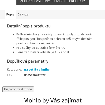
ZOBRAZIT VŠECHNY SOUVISEJÍCÍ PRODUKTY
Popis
Diskuze
Detailní popis produktu
Průhledné obaly na sešity z pevné z polypropylenové
fólie poskytují bezpečnou ochranu sešitovým deskám
před potrháním a ušpiněním.
Pro sešity do 60 listů a formátu A4.
Cena za 1 balení - obsahuje 10 ks obalů
Doplňkové parametry
Kategorie
:
na sešity a knihy
EAN
:
8595096707022
High-contrast mode
Mohlo by Vás zajímat