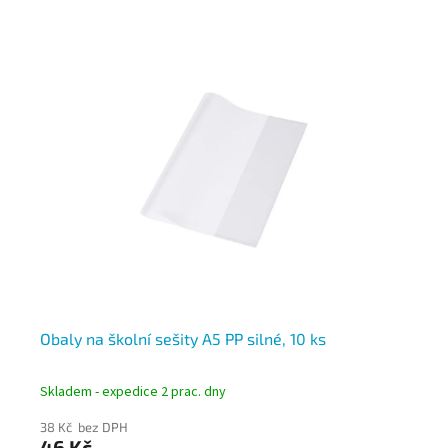
Obaly na školní sešity A5 PP silné, 10 ks
Ob
Skladem - expedice 2 prac. dny
Skl
38 Kč bez DPH
39
46 Kč
4