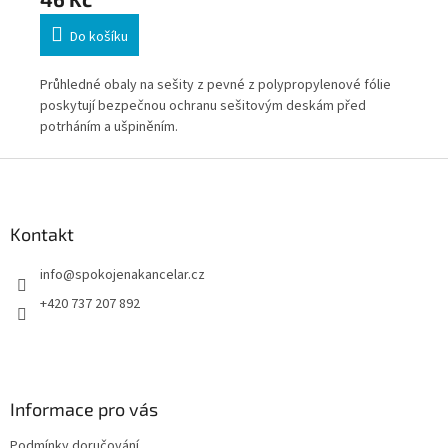
Do košíku
ťce
Průhledné obaly na sešity z pevné z polypropylenové fólie
Prů
poskytují bezpečnou ochranu sešitovým deskám před
pos
potrháním a ušpiněním.
pot
Z
á
p
a
Kontakt
t
info
@
spokojenakancelar.cz
í
+420 737 207 892
Informace pro vás
Podmínky doručování