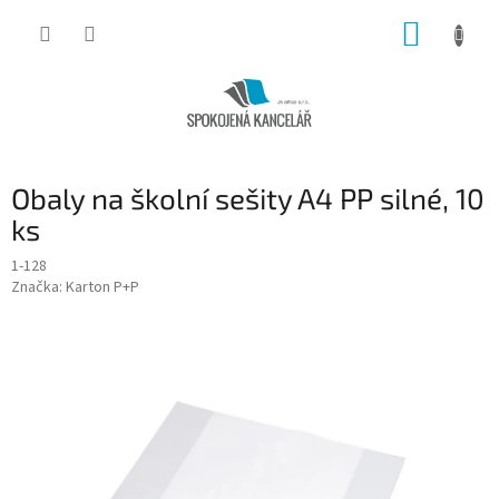
Přejít
NÁKUP
na
obsah
KOŠÍK
Obaly na školní sešity A4 PP silné, 10
ks
1-128
Značka:
Karton P+P