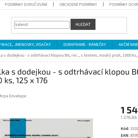
PODMÍNKY DORUČOVÁNÍ
OBCHODNÍ PODMÍNKY
PODMÍNKY OCHR
HLEDAT
IFIKACE, JMENOVKY, VISAČKY
DURAFRAME - RÁMEČKY
AKČNÍ NAB
a s dodejkou - s odtrhávací klopou B6, rec., s textem, modrý pruh, 1000 ks,
ka s dodejkou - s odtrhávací klopou B6
 ks, 125 x 176
Krpa Envelope
1 54
1 276,86
Měrná
Kód:
333
cena:
EAN:
859