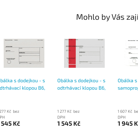
Mohlo by Vás zaj
bálka s dodejkou - s
Obálka s dodejkou - s
Obálka s
dtrhávací klopou B6,
odtrhávací klopou B6,
samopropi
ec., s textem, bez
rec., s textem, červený
vytrhávací
ruhu, 1000 ks, 125 x
pruh, 1000 ks, 125 x 176
textem, 
76
1000 ks, 
 277 Kč bez
1 277 Kč bez
1 607 Kč b
PH
DPH
DPH
 545 Kč
1 545 Kč
1 945 K