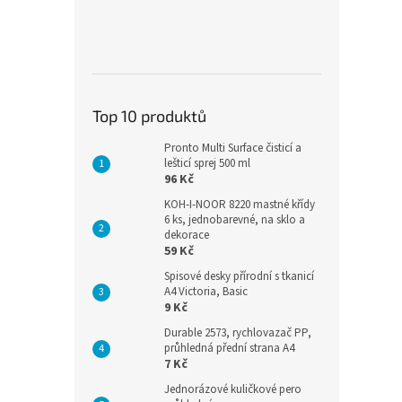
Top 10 produktů
Pronto Multi Surface čisticí a
lešticí sprej 500 ml
96 Kč
KOH-I-NOOR 8220 mastné křídy
6 ks, jednobarevné, na sklo a
dekorace
59 Kč
Spisové desky přírodní s tkanicí
A4 Victoria, Basic
9 Kč
Durable 2573, rychlovazač PP,
průhledná přední strana A4
7 Kč
Jednorázové kuličkové pero