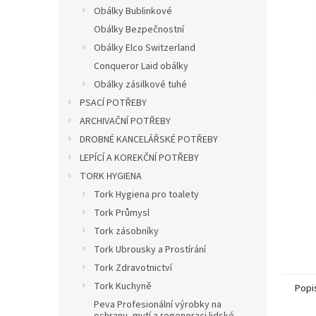
n
Obálky Bublinkové
e
Obálky Bezpečnostní
l
Obálky Elco Switzerland
Conqueror Laid obálky
Obálky zásilkové tuhé
PSACÍ POTŘEBY
ARCHIVAČNÍ POTŘEBY
DROBNÉ KANCELÁŘSKÉ POTŘEBY
LEPÍCÍ A KOREKČNÍ POTŘEBY
TORK HYGIENA
Tork Hygiena pro toalety
Tork Průmysl
Tork zásobníky
Tork Ubrousky a Prostírání
Tork Zdravotnictví
Tork Kuchyně
Popi
Peva Profesionální výrobky na