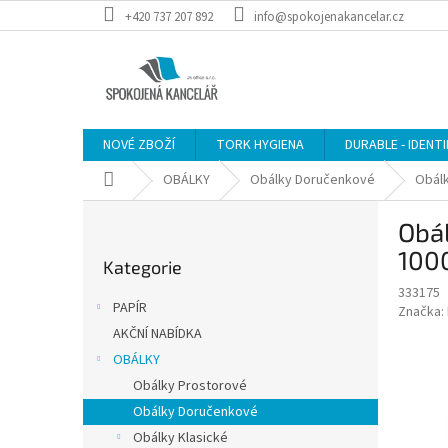
Přejít
+420 737 207 892
info@spokojenakancelar.cz
na
obsah
NOVÉ ZBOŽÍ
TORK HYGIENA
DURABLE - IDENT
Domů
OBÁLKY
Obálky Doručenkové
Obálk
P
Obál
o
Přeskočit
s
1000
Kategorie
kategorie
t
333175
r
PAPÍR
Značka:
a
AKČNÍ NABÍDKA
n
OBÁLKY
n
í
Obálky Prostorové
p
Obálky Doručenkové
a
Obálky Klasické