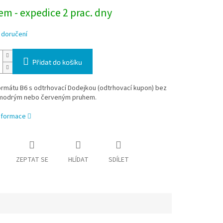
m - expedice 2 prac. dny
 doručení
Přidat do košíku
ormátu B6 s odtrhovací Dodejkou (odtrhovací kupon) bez
 modrým nebo červeným pruhem.
informace
ZEPTAT SE
HLÍDAT
SDÍLET