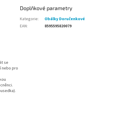
Doplňkové parametry
Kategorie
:
Obálky Doručenkové
EAN
:
8595595820079
it se
ní nebo pro
ukou
cněnci.
ousedka).