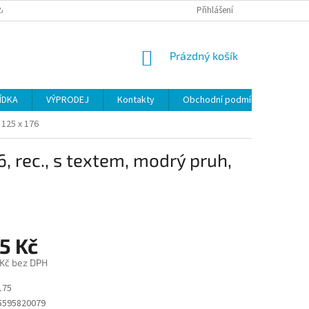
ANY OSOBNÍCH ÚDAJŮ
Přihlášení
NÁKUPNÍ
Prázdný košík
KOŠÍK
ÍDKA
VÝPRODEJ
Kontakty
Obchodní podmínky
 125 x 176
, rec., s textem, modrý pruh,
5 Kč
 Kč bez DPH
175
5595820079