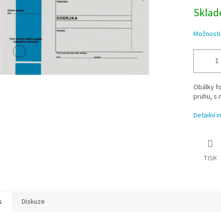
Sklade
Možnosti
Obálky f
pruhu, s
Detailní 
TISK
s
Diskuze