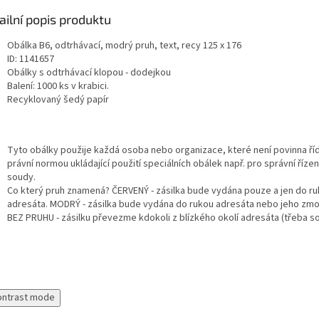
ailní popis produktu
Obálka B6, odtrhávací, modrý pruh, text, recy 125 x 176
ID: 1141657
Obálky s odtrhávací klopou - dodejkou
Balení: 1000 ks v krabici.
Recyklovaný šedý papír
Tyto obálky použije každá osoba nebo organizace, které není povinna říd
právní normou ukládající použití speciálních obálek např. pro správní říze
soudy.
Co který pruh znamená? ČERVENÝ - zásilka bude vydána pouze a jen do r
adresáta. MODRÝ - zásilka bude vydána do rukou adresáta nebo jeho zmo
BEZ PRUHU - zásilku převezme kdokoli z blízkého okolí adresáta (třeba s
ontrast mode