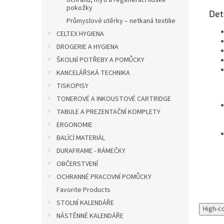
ochranu, mytí a regeneraci lidské
pokožky
Det
Průmyslové utěrky – netkaná textilie
CELTEX HYGIENA
DROGERIE A HYGIENA
ŠKOLNÍ POTŘEBY A POMŮCKY
KANCELÁŘSKÁ TECHNIKA
TISKOPISY
TONEROVÉ A INKOUSTOVÉ CARTRIDGE
TABULE A PREZENTAČNÍ KOMPLETY
ERGONOMIE
BALÍCÍ MATERIÁL
DURAFRAME - RÁMEČKY
OBČERSTVENÍ
OCHRANNÉ PRACOVNÍ POMŮCKY
Favorite Products
STOLNÍ KALENDÁŘE
High-c
NÁSTĚNNÉ KALENDÁŘE