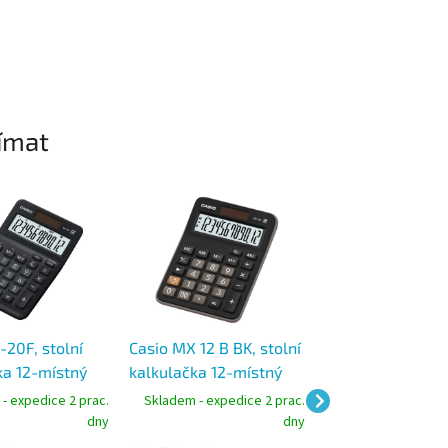
ímat
-20F, stolní
Casio MX 12 B BK, stolní
Casio MJ-120D Pl
ka 12-místný
kalkulačka 12-místný
stolní kalkulačka
ký LCD Displej
extra velký LCD Displej
místný LCD displ
- expedice 2 prac.
Skladem - expedice 2 prac.
Skladem - expedic
dny
dny