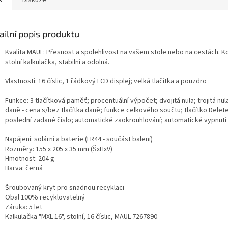
s
Diskuze
ailní popis produktu
Kvalita MAUL: Přesnost a spolehlivost na vašem stole nebo na cestách. 
stolní kalkulačka, stabilní a odolná.
Vlastnosti: 16 číslic, 1 řádkový LCD displej; velká tlačítka a pouzdro
Funkce: 3 tlačítková paměť; procentuální výpočet; dvojitá nula; trojitá nu
daně - cena s/bez tlačítka daně; funkce celkového součtu; tlačítko Delet
poslední zadané číslo; automatické zaokrouhlování; automatické vypnutí
Napájení: solární a baterie (LR44 - součást balení)
Rozměry: 155 x 205 x 35 mm (ŠxHxV)
Hmotnost: 204 g
Barva: černá
Šroubovaný kryt pro snadnou recyklaci
Obal 100% recyklovatelný
Záruka: 5 let
Kalkulačka "MXL 16", stolní, 16 číslic, MAUL 7267890