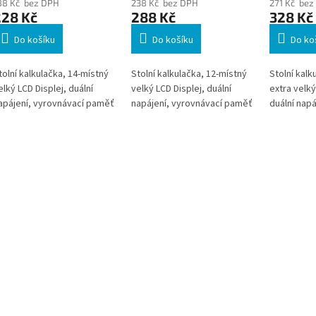
88 Kč bez DPH
238 Kč bez DPH
271 Kč bez
228 Kč
288 Kč
328 Kč
Do košíku
Do košíku
Do ko
tolní kalkulačka, 14-místný
Stolní kalkulačka, 12-místný
Stolní kalk
elký LCD Displej, duální
velký LCD Displej, duální
extra velký
apájení, vyrovnávací paměť
napájení, vyrovnávací paměť
duální napá
- 2 řádkový displej !
paměť, vý
včetně zis
výpočet D