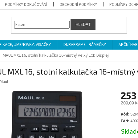
PODMÍNKY DORUČOVÁNÍ
OBCHODNÍ PODMÍNKY
PODMÍNKY OCHR
HLEDAT
IFIKACE, JMENOVKY, VISAČKY
DURAFRAME - RÁMEČKY
AKČNÍ NAB
MAUL MXL 16, stolní kalkulačka 16-místný velký LCD Displej
 MXL 16, stolní kalkulačka 16-místný 
Maul
253
209,09 K
Měrná
Kód:
SZM
cena:
EAN:
400
Sklade