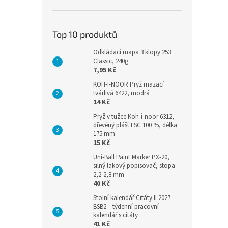
Top 10 produktů
Odkládací mapa 3 klopy 253
Classic, 240g
7,95 Kč
KOH-I-NOOR Pryž mazací
tvárlivá 6422, modrá
14 Kč
Pryž v tužce Koh-i-noor 6312,
dřevěný plášť FSC 100 %, délka
175 mm
15 Kč
Uni-Ball Paint Marker PX-20,
silný lakový popisovač, stopa
2,2-2,8 mm
40 Kč
Stolní kalendář Citáty II 2027
BSB2 – týdenní pracovní
kalendář s citáty
41 Kč