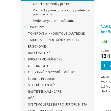
Čisticí prostředky pro PC
Počítačky peněz, detektory padělků a
příslušenství
Projektory, promítací plátna
VART
TISKOPISY
knofl
TONEROVÉ A INKOUSTOVÉ CARTRIDGE
125 m
TABULE A PREZENTAČNÍ KOMPLETY
Sklad
ERGONOMIE
14,88 
BALÍCÍ MATERIÁL
18 K
DURAFRAME - RÁMEČKY
OBČERSTVENÍ
D
OCHRANNÉ PRACOVNÍ POMŮCKY
Alkali
Favorite Products
VARTA 
STOLNÍ KALENDÁŘE
1,5 V 
Jedna 
NÁSTĚNNÉ KALENDÁŘE
knoflí
DIÁŘE
ovlada
SYSTÉMOVÉ ŘEŠENÍ PRO ÚSPORU MÍSTA
měřicí 