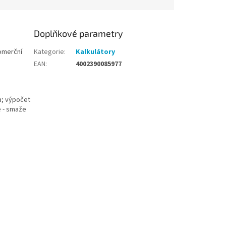
Doplňkové parametry
Komerční
Kategorie
:
Kalkulátory
EAN
:
4002390085977
la; výpočet
e - smaže