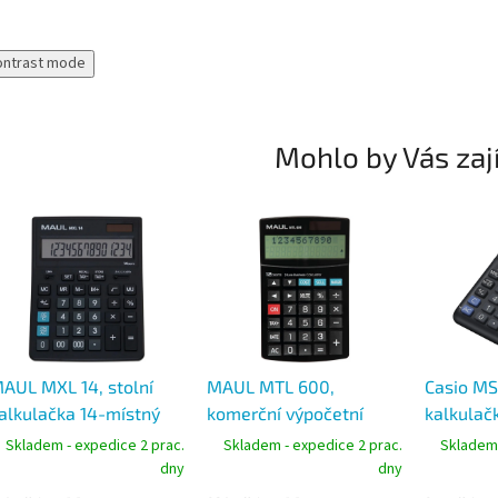
ontrast mode
Mohlo by Vás zaj
AUL MXL 14, stolní
MAUL MTL 600,
Casio MS
alkulačka 14-místný
komerční výpočetní
kalkulač
elký LCD Displej
kalkulačka 12-místný 2
extra vel
Skladem - expedice 2 prac.
Skladem - expedice 2 prac.
Skladem 
řádkový LCD Displej
dny
dny