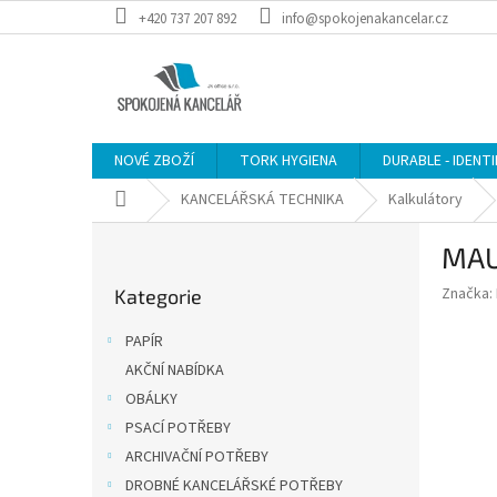
Přejít
+420 737 207 892
info@spokojenakancelar.cz
na
obsah
NOVÉ ZBOŽÍ
TORK HYGIENA
DURABLE - IDENT
Domů
KANCELÁŘSKÁ TECHNIKA
Kalkulátory
P
MAUL
o
Přeskočit
s
Značka:
Kategorie
kategorie
t
r
PAPÍR
a
AKČNÍ NABÍDKA
n
OBÁLKY
n
í
PSACÍ POTŘEBY
p
ARCHIVAČNÍ POTŘEBY
a
DROBNÉ KANCELÁŘSKÉ POTŘEBY