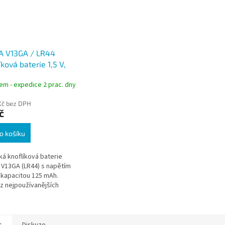
A V13GA / LR44
íková baterie 1,5 V,
Ah, alkalická, 1 ks
em - expedice 2 prac. dny
Kč bez DPH
č
o košíku
cká knoflíková baterie
V13GA (LR44) s napětím
a kapacitou 125 mAh.
z nejpoužívanějších
kových baterií pro
če, hodinky, hračky,
a...