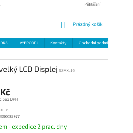
ANY OSOBNÍCH ÚDAJŮ
Přihlášení
NÁKUPNÍ
Prázdný košík
KOŠÍK
ÍDKA
VÝPRODEJ
Kontakty
Obchodní podmínky
velký LCD Displej
SZMXL16
 Kč
č bez DPH
XL16
2390085977
m - expedice 2 prac. dny