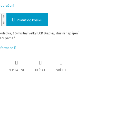
 doručení
Přidat do košíku
lkulačka, 16-místný velký LCD Displej, duální napájení,
ací paměť
informace
ZEPTAT SE
HLÍDAT
SDÍLET