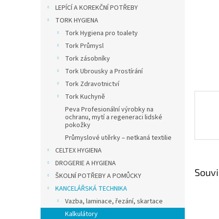
n
LEPÍCÍ A KOREKČNÍ POTŘEBY
e
TORK HYGIENA
l
Tork Hygiena pro toalety
Tork Průmysl
Tork zásobníky
Tork Ubrousky a Prostírání
Tork Zdravotnictví
Tork Kuchyně
Peva Profesionální výrobky na
ochranu, mytí a regeneraci lidské
pokožky
Průmyslové utěrky – netkaná textilie
CELTEX HYGIENA
DROGERIE A HYGIENA
Souvi
ŠKOLNÍ POTŘEBY A POMŮCKY
KANCELÁŘSKÁ TECHNIKA
Vazba, laminace, řezání, skartace
Kalkulátory