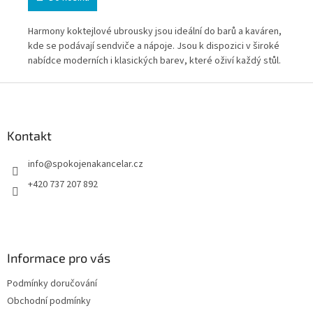
Harmony koktejlové ubrousky jsou ideální do barů a kaváren,
Har
kde se podávají sendviče a nápoje. Jsou k dispozici v široké
kde
nabídce moderních i klasických barev, které oživí každý stůl.
nab
Z
á
p
a
Kontakt
t
info
@
spokojenakancelar.cz
í
+420 737 207 892
Informace pro vás
Podmínky doručování
Obchodní podmínky