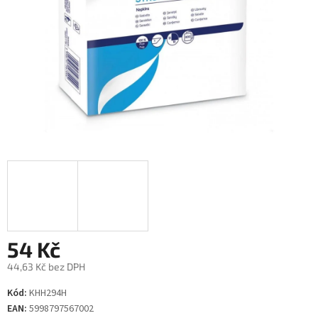
54 Kč
44,63 Kč bez DPH
Měrná
Kód:
KHH294H
cena:
EAN:
5998797567002