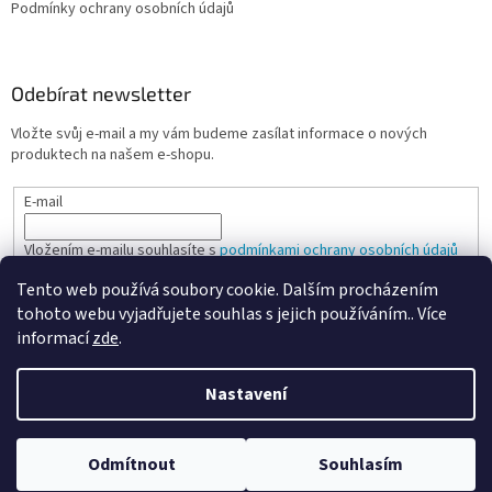
Podmínky ochrany osobních údajů
Odebírat newsletter
Vložte svůj e-mail a my vám budeme zasílat informace o nových
produktech na našem e-shopu.
E-mail
Vložením e-mailu souhlasíte s
podmínkami ochrany osobních údajů
Tento web používá soubory cookie. Dalším procházením
PŘIHLÁSIT SE
tohoto webu vyjadřujete souhlas s jejich používáním.. Více
informací
zde
.
Nastavení
Vytvořil Shoptet
Odmítnout
Souhlasím
Copyright 2026
Spokojená kancelář
. Všechna práva vyhrazena.