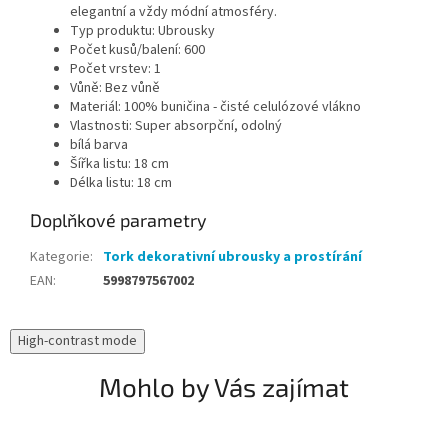
elegantní a vždy módní atmosféry.
Typ produktu: Ubrousky
Počet kusů/balení: 600
Počet vrstev: 1
Vůně: Bez vůně
Materiál: 100% buničina - čisté celulózové vlákno
Vlastnosti: Super absorpční, odolný
bílá barva
Šířka listu: 18 cm
Délka listu: 18 cm
Doplňkové parametry
Kategorie
:
Tork dekorativní ubrousky a prostírání
EAN
:
5998797567002
High-contrast mode
Mohlo by Vás zajímat