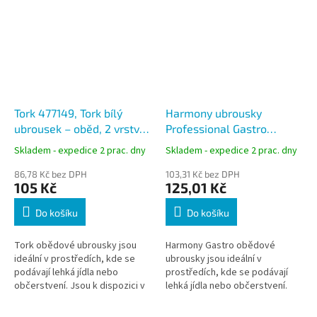
Tork 477149, Tork bílý
Harmony ubrousky
ubrousek – oběd, 2 vrstvy,
Professional Gastro
33x33 cm
krémové 33x33 cm, 2-
Skladem - expedice 2 prac. dny
Skladem - expedice 2 prac. dny
vrstvé / 250 ks
86,78 Kč bez DPH
103,31 Kč bez DPH
105 Kč
125,01 Kč
Do košíku
Do košíku
Tork obědové ubrousky jsou
Harmony Gastro obědové
ideální v prostředích, kde se
ubrousky jsou ideální v
podávají lehká jídla nebo
prostředích, kde se podávají
občerstvení. Jsou k dispozici v
lehká jídla nebo občerstvení.
řadě moderních barev
Jsou k dispozici v řadě
moderních barev