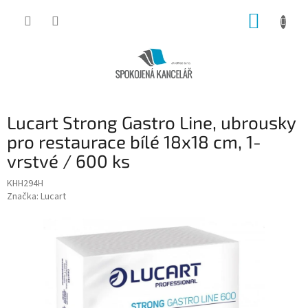
Přejít
NÁKUP
na
obsah
KOŠÍK
Lucart Strong Gastro Line, ubrousky
pro restaurace bílé 18x18 cm, 1-
vrstvé / 600 ks
KHH294H
Značka:
Lucart