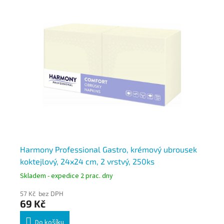
33
Harmony Professional Gastro, krémový ubrousek
Ha
koktejlový, 24x24 cm, 2 vrstvý, 250ks
ko
Skladem - expedice 2 prac. dny
Skl
57 Kč bez DPH
57
69 Kč
6
Do košíku