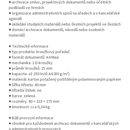
● archivace smluv, projektových dokumentů nebo účetních
podkladů ve firmách
● organizace administrativních spisů na úřadech a v kancelářské
agendě
● ukládání studijních materiálů nebo školních projektů ve školách
● domácí archivace dokumentů, návodů nebo osobních
materiálů
● Technické informace
● typ produktu: kroužkový pořadač
● formát dokumentů: A4 Maxi
● mechanika: 2 D-kroužky
● průměr kroužků: 25 mm
● kapacita: až 250 listů A4 (80 g/m²)
● materiál: karton potažený potištěným polaminovaným papírem
● šířka hřbetu: 40 mm
● hřbetní štítek: ne
● barva: zelená
● rozměry: 40 × 318 × 275 mm
● hmotnost: cca 0,34 kg
● B2B provozní informace
● vhodné pro každodenní archivaci dokumentů v kancelářských
a administrativních provozech