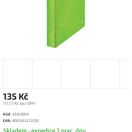
135 Kč
111,57 Kč bez DPH
Měrná
Kód:
42410054
cena:
EAN:
4002432123292
Skladem - expedice 2 prac. dny