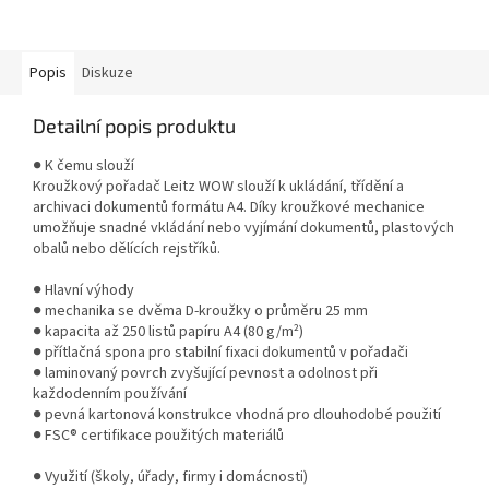
Patentovaný úchyt a ostré
děrovací segmenty snižují sílu
potřebnou k...
Popis
Diskuze
Detailní popis produktu
● K čemu slouží
Kroužkový pořadač Leitz WOW slouží k ukládání, třídění a
archivaci dokumentů formátu A4. Díky kroužkové mechanice
umožňuje snadné vkládání nebo vyjímání dokumentů, plastových
obalů nebo dělících rejstříků.
● Hlavní výhody
● mechanika se dvěma D-kroužky o průměru 25 mm
● kapacita až 250 listů papíru A4 (80 g/m²)
● přítlačná spona pro stabilní fixaci dokumentů v pořadači
● laminovaný povrch zvyšující pevnost a odolnost při
každodenním používání
● pevná kartonová konstrukce vhodná pro dlouhodobé použití
● FSC® certifikace použitých materiálů
● Využití (školy, úřady, firmy i domácnosti)