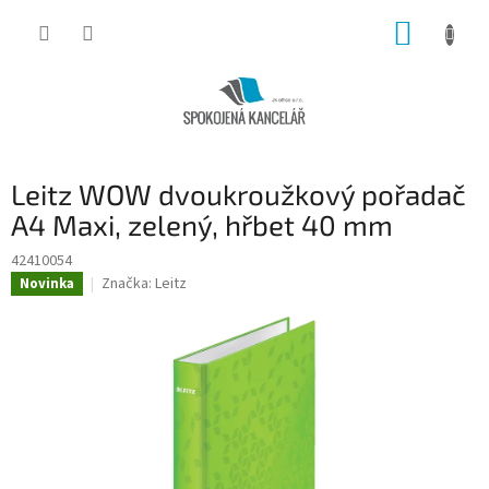
Přejít
NÁKUP
na
obsah
KOŠÍK
Leitz WOW dvoukroužkový pořadač
A4 Maxi, zelený, hřbet 40 mm
42410054
Značka:
Leitz
Novinka