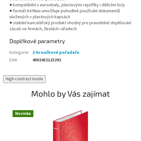
● kompatibilní s euroobaly, plastovými rejstříky i dělícími listy
● formát A4 Maxi umožňuje pohodlné používání dokumentů
uložených v plastových kapsách
● stabilní kancelářský produkt vhodný pro pravidelné doplňování
zásob ve firmách, školách i úřadech
Doplňkové parametry
Kategorie
:
2-kroužkové pořadače
EAN
:
4002432123292
High-contrast mode
Mohlo by Vás zajímat
Novinka
N