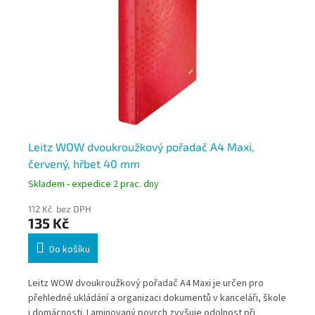
2
Leitz WOW dvoukroužkový pořadač A4 Maxi,
Le
červený, hřbet 40 mm
če
Skladem - expedice 2 prac. dny
Skl
112 Kč bez DPH
112
135 Kč
13
Do košíku
Leitz WOW dvoukroužkový pořadač A4 Maxi je určen pro
Lei
 700
přehledné ukládání a organizaci dokumentů v kanceláři, škole
pře
i domácnosti. Laminovaný povrch zvyšuje odolnost při
i d