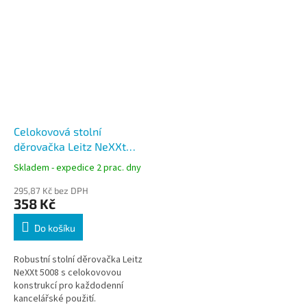
Celokovová stolní
děrovačka Leitz NeXXt
5008, kapacita 30 listů,
Skladem - expedice 2 prac. dny
červená
295,87 Kč bez DPH
358 Kč
Do košíku
Robustní stolní děrovačka Leitz
NeXXt 5008 s celokovovou
konstrukcí pro každodenní
kancelářské použití.