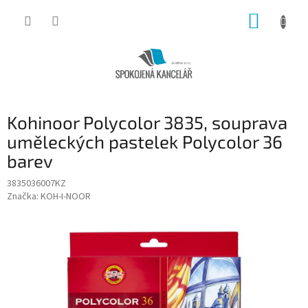
Přejít
NÁKUP
na
obsah
KOŠÍK
Kohinoor Polycolor 3835, souprava
uměleckých pastelek Polycolor 36
barev
3835036007KZ
Značka:
KOH-I-NOOR