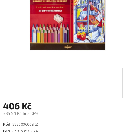
406 Kč
335,54 Kč bez DPH
Měrná
Kód:
3835036007KZ
cena:
EAN:
8593539318743