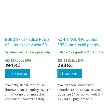
BOBO Skicák Edice Retro
KOH-I-NOOR Polycolor
A3, kroužková vazba 50
3834, umělecké pastelky,
listů
24 barev
Skladem - expedice 2 prac. dny
Skladem - expedice 2 prac. dny
160,33 Kč bez DPH
233,88 Kč bez DPH
194 Kč
283 Kč
Do košíku
Do košíku
Praktický skicák formátu A3
Kvalitní sada uměleckých
(formát A3 má rozměry 29,7 x 4
pastelek KOH-I-NOOR Polycolor
cm). Vhodné pro umělecké
obsahuje 24 barevných odstínů
kreslení a malování pastely,
s vysokou pigmentací a
pastelkami, tuhou nebo
výbornou světlostálostí.
obyčejnou tužkou.
Součástí balení jsou grafitové