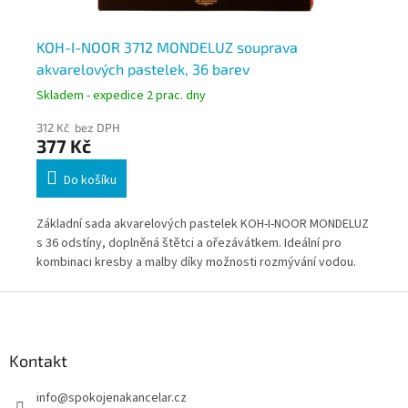
 36
KOH-I-NOOR 3712 MONDELUZ souprava
KO
akvarelových pastelek, 36 barev
ak
Skladem - expedice 2 prac. dny
Skl
312 Kč bez DPH
50
377 Kč
61
Do košíku
v
Základní sada akvarelových pastelek KOH-I-NOOR MONDELUZ
Akv
s 36 odstíny, doplněná štětci a ořezávátkem. Ideální pro
bar
kombinaci kresby a malby díky možnosti rozmývání vodou.
pro
kov
Z
á
p
a
Kontakt
t
info
@
spokojenakancelar.cz
í