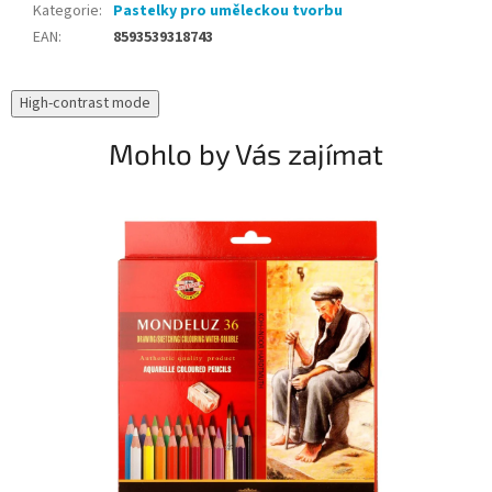
Kategorie
:
Pastelky pro uměleckou tvorbu
EAN
:
8593539318743
High-contrast mode
Mohlo by Vás zajímat