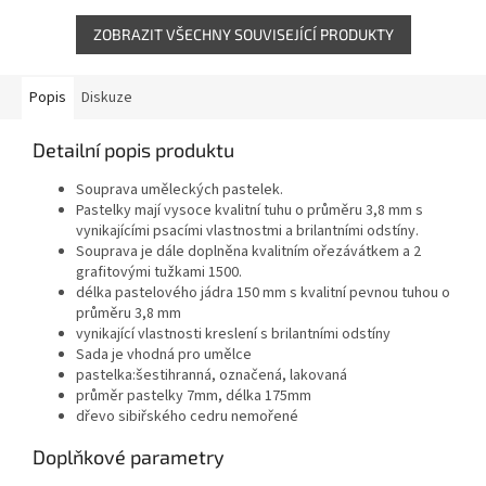
tužky a...
ZOBRAZIT VŠECHNY SOUVISEJÍCÍ PRODUKTY
Popis
Diskuze
Detailní popis produktu
Souprava uměleckých pastelek.
Pastelky mají vysoce kvalitní tuhu o průměru 3,8 mm s
vynikajícími psacími vlastnostmi a brilantními odstíny.
Souprava je dále doplněna kvalitním ořezávátkem a 2
grafitovými tužkami 1500.
délka pastelového jádra 150 mm s kvalitní pevnou tuhou o
průměru 3,8 mm
vynikající vlastnosti kreslení s brilantními odstíny
Sada je vhodná pro umělce
pastelka:šestihranná, označená, lakovaná
průměr pastelky 7mm, délka 175mm
dřevo sibiřského cedru nemořené
Doplňkové parametry