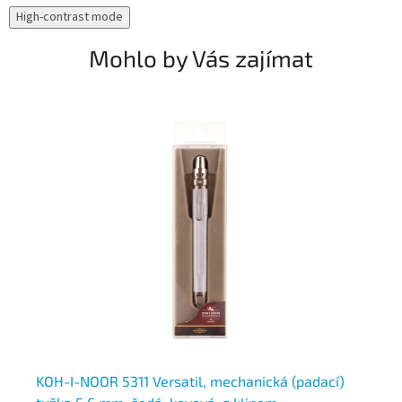
High-contrast mode
Mohlo by Vás zajímat
KOH-I-NOOR 5311 Versatil, mechanická (padací)
KO