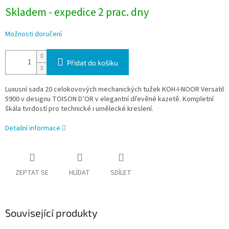
Skladem - expedice 2 prac. dny
Možnosti doručení
Přidat do košíku
Luxusní sada 20 celokovových mechanických tužek KOH-I-NOOR Versatil
5900 v designu TOISON D’OR v elegantní dřevěné kazetě. Kompletní
škála tvrdostí pro technické i umělecké kreslení.
Detailní informace
ZEPTAT SE
HLÍDAT
SDÍLET
Související produkty