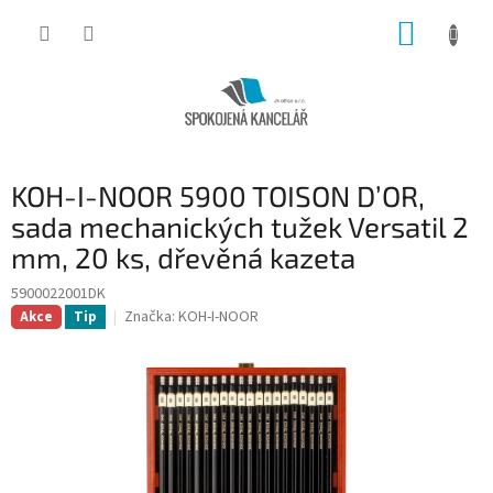
Přejít
NÁKUP
na
obsah
KOŠÍK
KOH-I-NOOR 5900 TOISON D’OR,
sada mechanických tužek Versatil 2
mm, 20 ks, dřevěná kazeta
5900022001DK
Značka:
KOH-I-NOOR
Akce
Tip