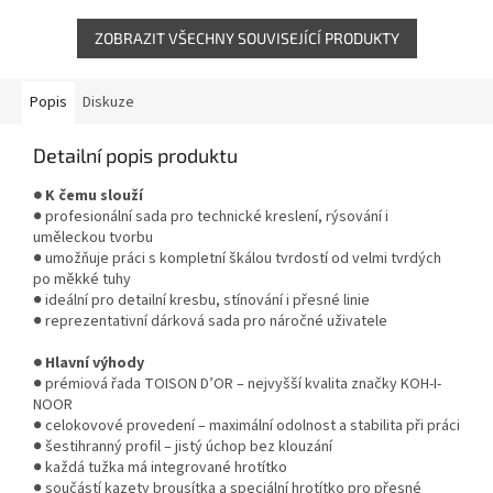
ZOBRAZIT VŠECHNY SOUVISEJÍCÍ PRODUKTY
Popis
Diskuze
Detailní popis produktu
● K čemu slouží
● profesionální sada pro technické kreslení, rýsování i
uměleckou tvorbu
● umožňuje práci s kompletní škálou tvrdostí od velmi tvrdých
po měkké tuhy
● ideální pro detailní kresbu, stínování i přesné linie
● reprezentativní dárková sada pro náročné uživatele
● Hlavní výhody
● prémiová řada TOISON D’OR – nejvyšší kvalita značky KOH-I-
NOOR
● celokovové provedení – maximální odolnost a stabilita při práci
● šestihranný profil – jistý úchop bez klouzání
● každá tužka má integrované hrotítko
● součástí kazety brousítka a speciální hrotítko pro přesné