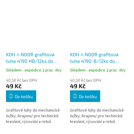
KOH-I-NOOR grafitová
KOH-I-NOOR grafitová
tuha 4190 HB/12ks do
tuha 4190-B/12ks do
Versatil, tuha 2mm
Versatil, tuha 2mm
Skladem - expedice 2 prac. dny
Skladem - expedice 2 prac. dny
40,50 Kč bez DPH
40,50 Kč bez DPH
49 Kč
49 Kč
Do košíku
Do košíku
Grafitové tuhy do mechanické
Grafitové tuhy do mechanické
tužky /krajonu/ pro technické
tužky /krajonu/ pro technické
kreslení, rýsování a retuš.
kreslení, rýsování a retuš.