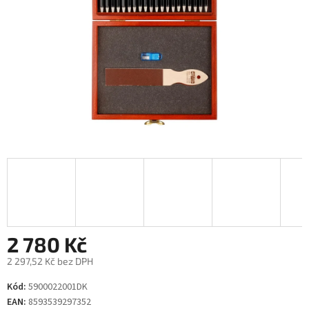
2 780 Kč
2 297,52 Kč bez DPH
Měrná
Kód:
5900022001DK
cena:
EAN:
8593539297352