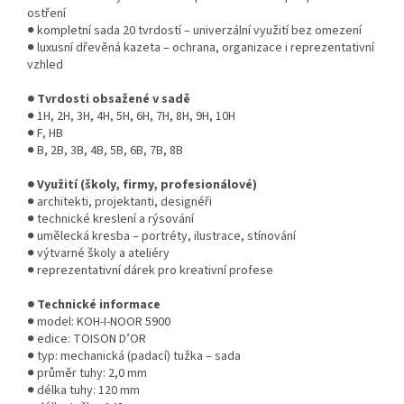
ostření
● kompletní sada 20 tvrdostí – univerzální využití bez omezení
● luxusní dřevěná kazeta – ochrana, organizace i reprezentativní
vzhled
● Tvrdosti obsažené v sadě
● 1H, 2H, 3H, 4H, 5H, 6H, 7H, 8H, 9H, 10H
● F, HB
● B, 2B, 3B, 4B, 5B, 6B, 7B, 8B
● Využití (školy, firmy, profesionálové)
● architekti, projektanti, designéři
● technické kreslení a rýsování
● umělecká kresba – portréty, ilustrace, stínování
● výtvarné školy a ateliéry
● reprezentativní dárek pro kreativní profese
● Technické informace
● model: KOH-I-NOOR 5900
● edice: TOISON D’OR
● typ: mechanická (padací) tužka – sada
● průměr tuhy: 2,0 mm
● délka tuhy: 120 mm