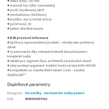
● délka tužky: 142 mm
● materiál: kov (tělo i mechanika)
● profil: šestihranný (0K7)
● mechanismus: kleštinový
● hrotítko: ano (v každé tužce)
● počet kusů: 20
● balení: dřevěná kazeta
● B2B provozní informace
● špičkový reprezentativní produkt – vhodný jako prémiový
dárek
● vysoká marže díky vnímané hodnotě (luxusní kazeta +
kompletní sada)
● ideální pro segment škol, architektů a kreativních oborů
● silný prodejní argument: tradiční česká výroba KOH-I-NOOR
● kompatibilní se standardními tuhami 2 mm – snadné
doplňování**
Doplňkové parametry
Kategorie
:
Versatilky - mechanické tužky padací
EAN
:
8593539297352