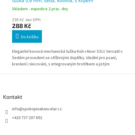
tužka 5,6 mm, šedá, kovová, s klipem
me
kr
Skladem - expedice 2 prac. dny
Skl
238 Kč bez DPH
48
288 Kč
5
Do košíku
m je
Elegantní kovová mechanická tužka Koh-i-Noor 5311 Versatil v
Des
šedém provedení se stříbrnými doplňky. Ideální pro psaní,
ple
ka
kreslení i skicování, s integrovaným hrotítkem a jistým
kre
úchopem díky drážkovanému tělu.
Z
á
p
a
Kontakt
t
info
@
spokojenakancelar.cz
í
+420 737 207 892