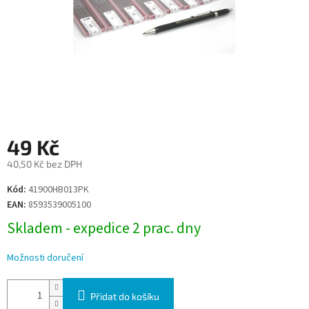
49 Kč
40,50 Kč bez DPH
Měrná
Kód:
41900HB013PK
cena:
EAN:
8593539005100
Skladem - expedice 2 prac. dny
Možnosti doručení
Přidat do košíku