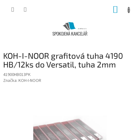
Přejít
NÁKUP
na
obsah
KOŠÍK
KOH-I-NOOR grafitová tuha 4190
HB/12ks do Versatil, tuha 2mm
41900HB013PK
Značka:
KOH-I-NOOR