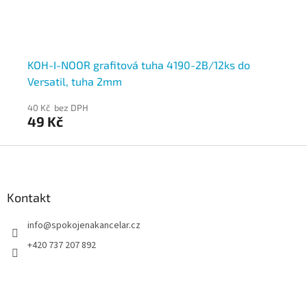
KOH-I-NOOR grafitová tuha 4190-2B/12ks do
KO
Versatil, tuha 2mm
Ve
40 Kč bez DPH
40
49 Kč
4
Z
á
p
a
Kontakt
t
info
@
spokojenakancelar.cz
í
+420 737 207 892