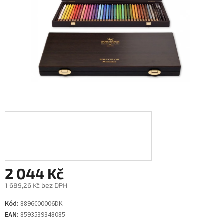
2 044 Kč
1 689,26 Kč bez DPH
Měrná
Kód:
8896000006DK
cena:
EAN:
8593539348085