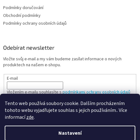
Podmínky doručování
Obchodní podmínky
Podmínky ochrany osobních údajů
Odebírat newsletter
Vložte svůj e-mail a my vám budeme zasílat informace o nových
produktech na našem e-shopu.
E-mail
Vložením e-mailu souhlasíte s
podmínkami ochrany osobních údajů
Tento web používá soubory cookie. Dalším procházením
PŘIHLÁSIT SE
tohoto webu vyjadřujete souhlas s jejich používáním.. Více
informací
zde
.
Nastavení
Vytvořil Shoptet