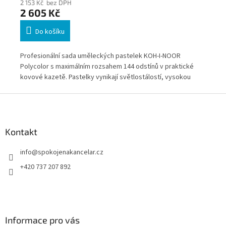
2 153 Kč bez DPH
1 6
2 605 Kč
1 
Do košíku
 v
Profesionální sada uměleckých pastelek KOH-I-NOOR
Pro
Polycolor s maximálním rozsahem 144 odstínů v praktické
125
kovové kazetě. Pastelky vynikají světlostálostí, vysokou
a š
lní
pigmentací a výbornou schopností míchání barev. Ideální pro
bar
Z
náročné kreslení, ilustraci i každodenní kreativní práci.
umě
á
kra
p
kaž
a
Kontakt
t
info
@
spokojenakancelar.cz
í
+420 737 207 892
Informace pro vás