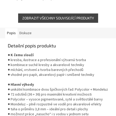
sépie, křídy i příslušenství –
dřevěném provedení. Nabízí
ideální pro detailní kresbu i...
široké možnosti práce s
pastelovými...
ZOBRAZIT VŠECHNY SOUVISEJÍCÍ PRODUKTY
Popis
Diskuze
Detailní popis produktu
● K čemu slouží
● kresba, ilustrace a profesionální výtvarná tvorba
● kombinace suché kresby a akvarelové techniky
● míchání, vrstvení a tvorba barevných přechodů
● vhodné pro papír, akvarelový papír i smíšené techniky
● Hlavní výhody
● unikátní kombinace dvou špičkových řad: Polycolor + Mondeluz
● 72 odstínů (36 + 36) pro maximální kreativní možnosti
● Polycolor – vysoce pigmentované, syté a světlostálé barvy
● Mondeluz – plně rozpustné ve vodě pro akvarelové efekty
● tuha o průměru 3,8 mm – ideální pro detail i plochy
● možnost práce „nasucho“ i s vodou v jednom setu