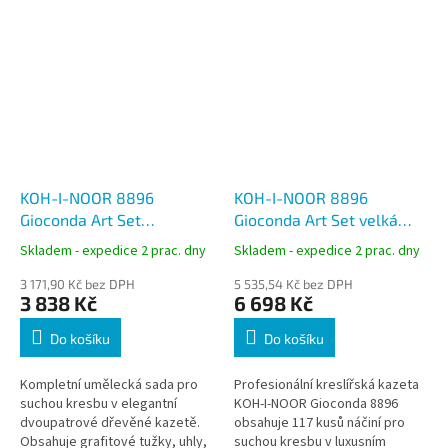
KOH-I-NOOR 8896
KOH-I-NOOR 8896
Gioconda Art Set
Gioconda Art Set velká
kreslířská kazeta (menší),
kreslířská kazeta 117 ks,
Skladem - expedice 2 prac. dny
Skladem - expedice 2 prac. dny
dřevěná, 2 patra
dřevěná dvoupatrová
3 171,90 Kč bez DPH
5 535,54 Kč bez DPH
3 838 Kč
6 698 Kč
Do košíku
Do košíku
Kompletní umělecká sada pro
Profesionální kreslířská kazeta
suchou kresbu v elegantní
KOH-I-NOOR Gioconda 8896
dvoupatrové dřevěné kazetě.
obsahuje 117 kusů náčiní pro
Obsahuje grafitové tužky, uhly,
suchou kresbu v luxusním