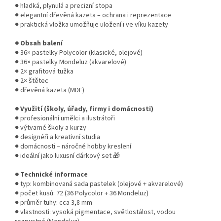
● hladká, plynulá a precizní stopa
● elegantní dřevěná kazeta – ochrana i reprezentace
● praktická vložka umožňuje uložení i ve víku kazety
● Obsah balení
● 36× pastelky Polycolor (klasické, olejové)
● 36× pastelky Mondeluz (akvarelové)
● 2× grafitová tužka
● 2× štětec
● dřevěná kazeta (MDF)
● Využití (školy, úřady, firmy i domácnosti)
● profesionální umělci a ilustrátoři
● výtvarné školy a kurzy
● designéři a kreativní studia
● domácnosti – náročné hobby kreslení
● ideální jako luxusní dárkový set 🎁
● Technické informace
● typ: kombinovaná sada pastelek (olejové + akvarelové)
● počet kusů: 72 (36 Polycolor + 36 Mondeluz)
● průměr tuhy: cca 3,8 mm
● vlastnosti: vysoká pigmentace, světlostálost, vodou