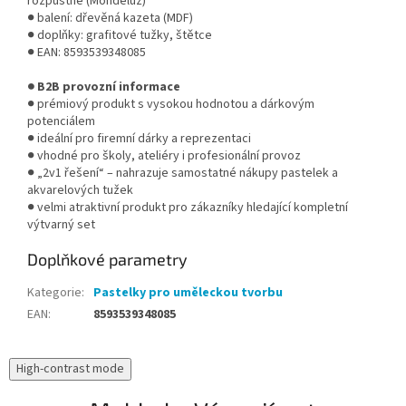
rozpustné (Mondeluz)
● balení: dřevěná kazeta (MDF)
● doplňky: grafitové tužky, štětce
● EAN: 8593539348085
● B2B provozní informace
● prémiový produkt s vysokou hodnotou a dárkovým
potenciálem
● ideální pro firemní dárky a reprezentaci
● vhodné pro školy, ateliéry i profesionální provoz
● „2v1 řešení“ – nahrazuje samostatné nákupy pastelek a
akvarelových tužek
● velmi atraktivní produkt pro zákazníky hledající kompletní
výtvarný set
Doplňkové parametry
Kategorie
:
Pastelky pro uměleckou tvorbu
EAN
:
8593539348085
High-contrast mode