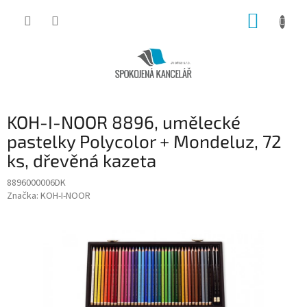
Přejít
NÁKUP
na
obsah
KOŠÍK
KOH-I-NOOR 8896, umělecké
pastelky Polycolor + Mondeluz, 72
ks, dřevěná kazeta
8896000006DK
Značka:
KOH-I-NOOR