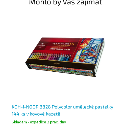
Mohlo by Vás zajímat
KOH-I-NOOR 3828 Polycolor umělecké pastelky
ST
čka
144 ks v kovové kazetě
60
Skladem - expedice 2 prac. dny
Skl