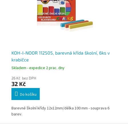
KOH-I-NOOR 112505, barevná křída školní, 6ks v
KO
krabičce
kr
Skladem - expedice 2 prac. dny
Skl
26 Kč bez DPH
21 
32 Kč
25
Do košíku
Barevné školní křídy 12x12mm/délka 100 mm - souprava 6
Bíl
barev.
Z