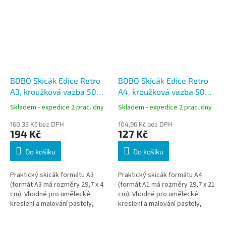
BOBO Skicák Edice Retro
BOBO Skicák Edice Retro
A3, kroužková vazba 50
A4, kroužková vazba 50
listů
listů
Skladem - expedice 2 prac. dny
Skladem - expedice 2 prac. dny
160,33 Kč bez DPH
104,96 Kč bez DPH
194 Kč
127 Kč
Do košíku
Do košíku
Praktický skicák formátu A3
Praktický skicák formátu A4
(formát A3 má rozměry 29,7 x 4
(formát A1 má rozměry 29,7 x 21
cm). Vhodné pro umělecké
cm). Vhodné pro umělecké
kreslení a malování pastely,
kreslení a malování pastely,
pastelkami, tuhou nebo
pastelkami, tuhou nebo
obyčejnou tužkou.
obyčejnou tužkou.