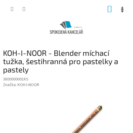
Přejít
NÁKUP
na
obsah
KOŠÍK
KOH-I-NOOR - Blender míchací
tužka, šestihranná pro pastelky a
pastely
3800000001KS
Značka:
KOH-I-NOOR