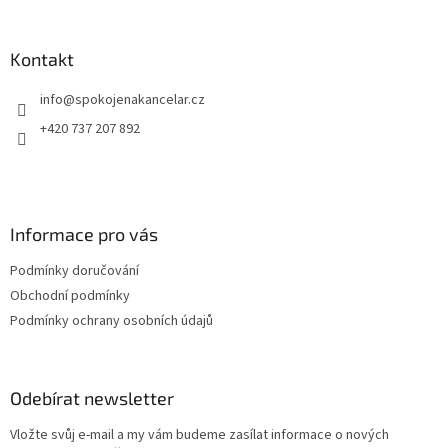
á
p
a
Kontakt
t
info
@
spokojenakancelar.cz
í
+420 737 207 892
Informace pro vás
Podmínky doručování
Obchodní podmínky
Podmínky ochrany osobních údajů
Odebírat newsletter
Vložte svůj e-mail a my vám budeme zasílat informace o nových