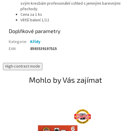
svým kresbám profesionální vzhled s jemnými barevnými
přechody.
Cena za 1 ks
Větší balení 1/12
Doplňkové parametry
Kategorie
:
Křídy
EAN
:
8593539197515
High-contrast mode
Mohlo by Vás zajímat