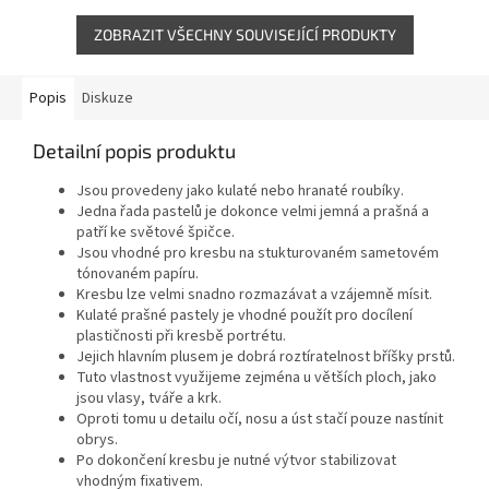
strukturovaném...
ZOBRAZIT VŠECHNY SOUVISEJÍCÍ PRODUKTY
Popis
Diskuze
Detailní popis produktu
Jsou provedeny jako kulaté nebo hranaté roubíky.
Jedna řada pastelů je dokonce velmi jemná a prašná a
patří ke světové špičce.
Jsou vhodné pro kresbu na stukturovaném sametovém
tónovaném papíru.
Kresbu lze velmi snadno rozmazávat a vzájemně mísit.
Kulaté prašné pastely je vhodné použít pro docílení
plastičnosti při kresbě portrétu.
Jejich hlavním plusem je dobrá roztíratelnost bříšky prstů.
Tuto vlastnost využijeme zejména u větších ploch, jako
jsou vlasy, tváře a krk.
Oproti tomu u detailu očí, nosu a úst stačí pouze nastínit
obrys.
Po dokončení kresbu je nutné výtvor stabilizovat
vhodným fixativem.