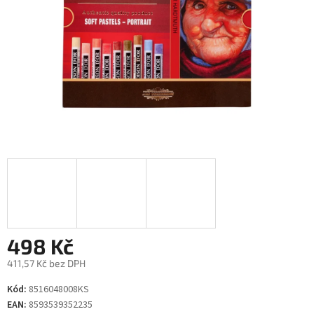
498 Kč
411,57 Kč bez DPH
Měrná
Kód:
8516048008KS
cena:
EAN:
8593539352235