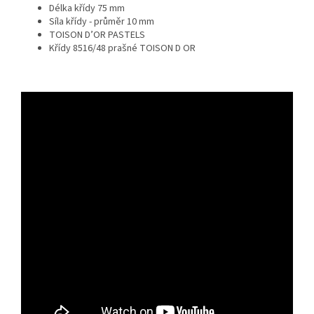
Délka křídy 75 mm
Síla křídy - průměr 10 mm
TOISON D’OR PASTELS
Křídy 8516/48 prašné TOISON D OR