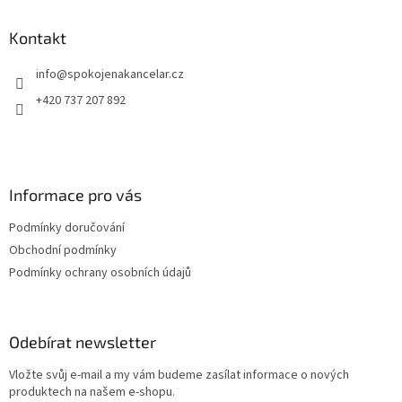
p
a
Kontakt
t
info
@
spokojenakancelar.cz
í
+420 737 207 892
Informace pro vás
Podmínky doručování
Obchodní podmínky
Podmínky ochrany osobních údajů
Odebírat newsletter
Vložte svůj e-mail a my vám budeme zasílat informace o nových
produktech na našem e-shopu.