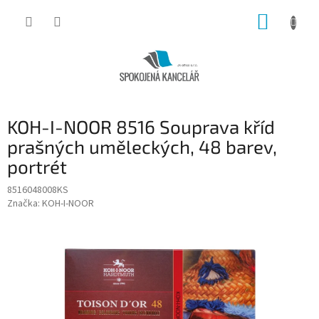
Přejít
NÁKUP
na
obsah
KOŠÍK
KOH-I-NOOR 8516 Souprava kříd
prašných uměleckých, 48 barev,
portrét
8516048008KS
Značka:
KOH-I-NOOR