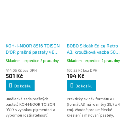
KOH-I-NOOR 8516 TOISON
BOBO Skicák Edice Retro
D'OR prašné pastely 48
A3, kroužková vazba 50
ks, umělecké křídy
listů
Skladem - expedice 2 prac. dny
Skladem - expedice 2 prac. dny
414,05 Kč bez DPH
160,33 Kč bez DPH
501 Kč
194 Kč
Do košíku
Do košíku
Umělecká sada prašných
Praktický skicák formátu A3
pastelů KOH-I-NOOR TOISON
(formát A3 má rozměry 29,7 x 4
D'OR s vysokou pigmentací a
cm). Vhodné pro umělecké
výbornou roztíratelností.
kreslení a malování pastely,
Vhodná pro kresbu, stínování i
pastelkami, tuhou nebo
tvorbu barevných přechodů na
obyčejnou tužkou.