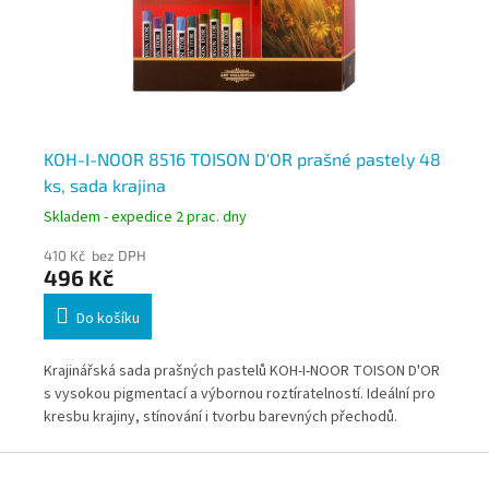
KOH-I-NOOR 8516 TOISON D'OR prašné pastely 48
Fi
ks, sada krajina
Skladem - expedice 2 prac. dny
Skl
410 Kč bez DPH
37
496 Kč
4
Do košíku
Krajinářská sada prašných pastelů KOH-I-NOOR TOISON D'OR
Fim
s vysokou pigmentací a výbornou roztíratelností. Ideální pro
umě
kresbu krajiny, stínování i tvorbu barevných přechodů.
pol
Pastely umožňují snadné míchání barev a realistické
Z
zpracování ploch i detailů.
á